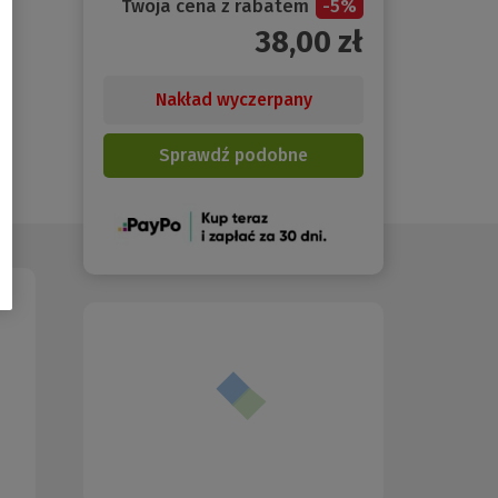
Twoja cena z rabatem
-
5
%
38,00
zł
Nakład wyczerpany
Sprawdź podobne
(Nowe
okno)