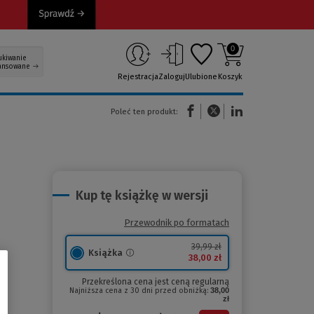
0
ukiwanie
ansowane
Rejestracja
Zaloguj
Ulubione
Koszyk
(Nowe okno)
(Link do innej strony)
(Link do innej strony)
Poleć ten produkt:
Kup tę książkę w wersji
Przewodnik po formatach
39,99 zł
Książka
38,00 zł
Przekreślona cena jest ceną regularną
Najniższa cena z 30 dni przed obniżką:
38,00
zł