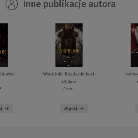
Inne publikacje autora
ólewski
Wspólnik. Rozdanie kart
Konso
r
S.A. Sivar
S
r
Amare
j
Więcej