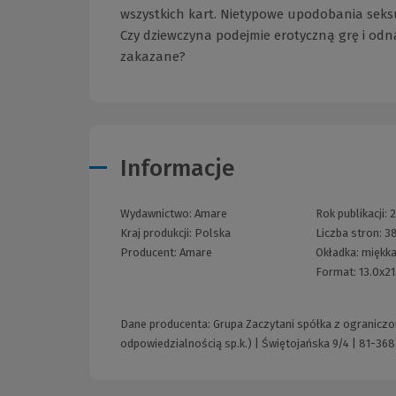
wszystkich kart. Nietypowe upodobania seks
Czy dziewczyna podejmie erotyczną grę i odnaj
zakazane?
Informacje
Wydawnictwo:
Amare
Rok publikacji:
Kraj produkcji: Polska
Liczba stron:
3
Producent:
Amare
Okładka:
miękka
Format:
13.0x2
Dane producenta: Grupa Zaczytani spółka z ograniczo
odpowiedzialnością sp.k.) | Świętojańska 9/4 | 81-368