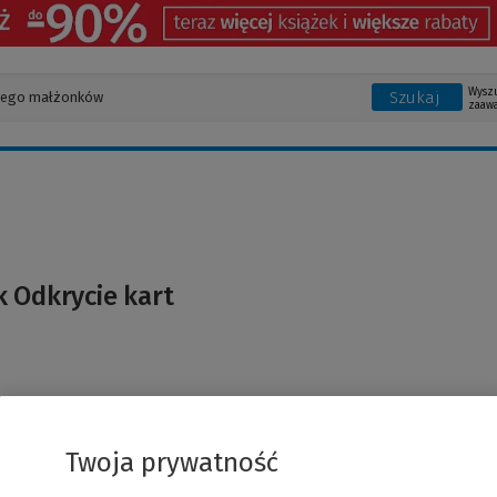
Wysz
Szukaj
zaaw
 Odkrycie kart
Twoja prywatność