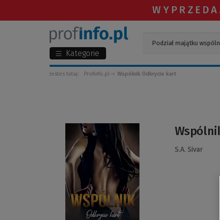
Kategorie
Jesteś tutaj:
Profinfo.pl
Wspólnik Odkrycie kart
(Link
Wspólnik
do
innej
S.A. Sivar
strony)