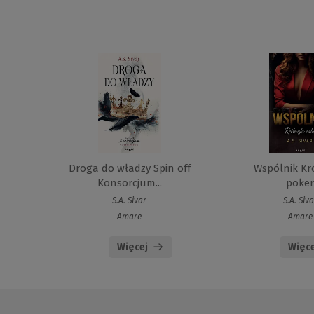
Droga do władzy Spin off
Wspólnik Kr
Konsorcjum...
poke
S.A. Sivar
S.A. Siva
Amare
Amare
Więcej
Więce