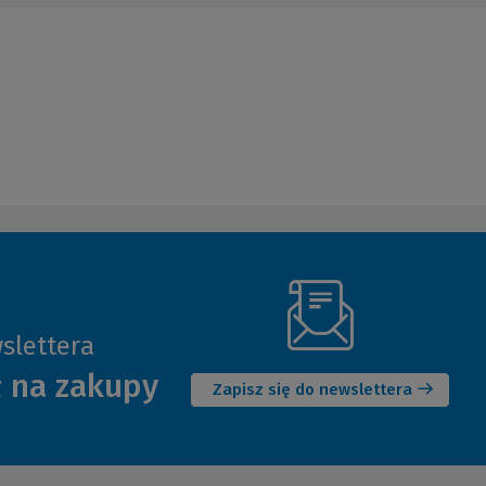
slettera
(Nowe
ł na zakupy
okno)
Zapisz się do newslettera