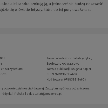
ualne Aleksandra szokują ją, a jednocześnie budzą ciekawość.
dzie się w świecie fetyszy, które do tej pory uważała za
2023
Towar w kategorii:
Beletrystyka
,
84
Społeczno-obyczajowa
 ze skrzydełkami
Wersja publikacji:
Książka papier
1.0cm
ISBN:
9788383134604
Kod towaru:
9788383134604
ną odpowiedzialnością (dawniej: Zaczytani spółka z ograniczoną
 | Gdynia | Polska |
sekretariat@novaeres.pl