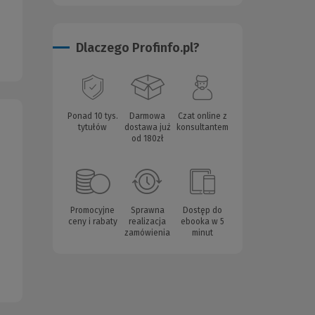
Dlaczego Profinfo.pl?
Ponad 10 tys.
Darmowa
Czat online z
tytułów
dostawa już
konsultantem
od 180zł
Promocyjne
Sprawna
Dostęp do
ceny i rabaty
realizacja
ebooka w 5
zamówienia
minut