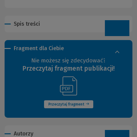
Spis treści
Fragment dla Ciebie
Nie możesz się zdecydować?
Przeczytaj fragment publikacji!
(Link
(Nowe
do
okno)
innej
strony)
Przeczytaj fragment
Autorzy