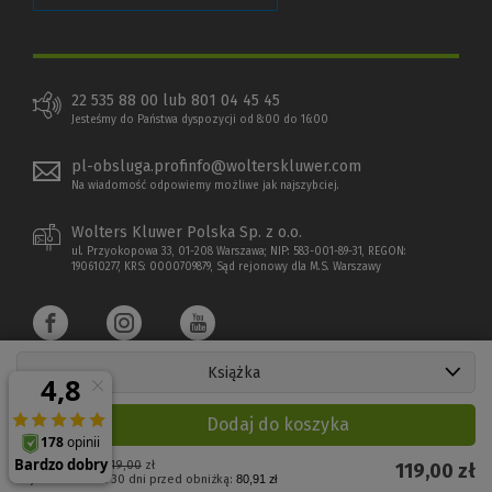
22 535 88 00 lub 801 04 45 45
Jesteśmy do Państwa dyspozycji od 8:00 do 16:00
pl-obsluga.profinfo@wolterskluwer.com
Na wiadomość odpowiemy możliwe jak najszybciej.
Wolters Kluwer Polska Sp. z o.o.
ul. Przyokopowa 33, 01-208 Warszawa; NIP: 583-001-89-31, REGON:
190610277, KRS: 0000709879, Sąd rejonowy dla M.S. Warszawy
Książka
Dodaj do koszyka
Copyright 1997 - 2026 Wolters Kluwer Polska Sp. z o.o.
Cena regularna:
119,00
zł
119,00
zł
Najniższa cena z 30 dni przed obniżką:
80,91 zł