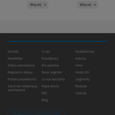
Więcej
Więcej
Kontakt
O nas
Wydawnictwa
Newsletter
Współpraca
Autorzy
Status zamówienia
Dla autorów
(Nowe
(Link
Serie
okno)
do
Regulamin sklepu
Twoje sugestie
Hasła LEX
innej
strony)
Polityka prywatności
(Nowe
(Link
Co nas wyróżnia
Segmenty
okno)
do
Zwrot lub reklamacja
Mapa strony
Rodzaje
innej
zamówienia
strony)
FAQ
Zawody
Blog
Zarządzaj preferencjami plików cookie