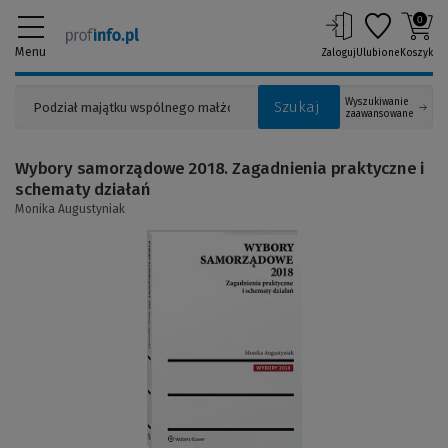
0
Menu
Zaloguj
Ulubione
Koszyk
Wyszukiwanie
Szukaj
zaawansowane
Wybory samorządowe 2018. Zagadnienia praktyczne i
schematy działań
Monika Augustyniak
(Link
do
innej
strony)