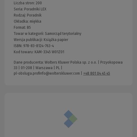
Liczba stron:
200
Seria:
Poradniki LEX
Rodzaj:
Poradnik
Okładka:
miękka
Format:
B5
Towar w kategorii:
Samorząd terytorialny
Wersja publikacji:
Książka papier
ISBN:
978-83-8124-763-4
Kod towaru:
KAM-3345 W01Z01
Dane producenta: Wolters Kluwer Polska sp. z o.o. | Przyokopowa
33 | 01-208 | Warszawa | PL |
pl-obsluga.profinfo@wolterskluwer.com
|
+48 801 04 45 45