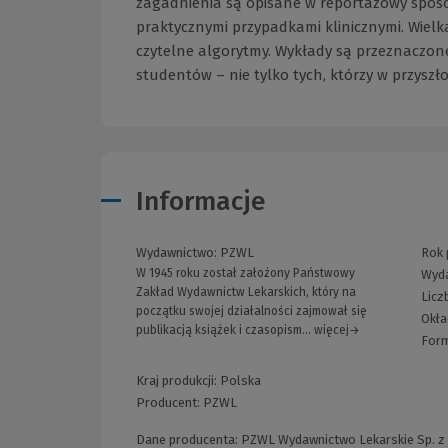
zagadnienia są opisane w reportażowy spos
praktycznymi przypadkami klinicznymi. Wielką 
czytelne algorytmy. Wykłady są przeznaczon
studentów – nie tylko tych, którzy w przyszłoś
Informacje
Wydawnictwo:
PZWL
Rok 
W 1945 roku został założony Państwowy
Wyda
Zakład Wydawnictw Lekarskich, który na
Licz
początku swojej działalności zajmował się
Okła
publikacją książek i czasopism... więcej→
For
Kraj produkcji: Polska
Producent:
PZWL
Dane producenta: PZWL Wydawnictwo Lekarskie Sp. z o.