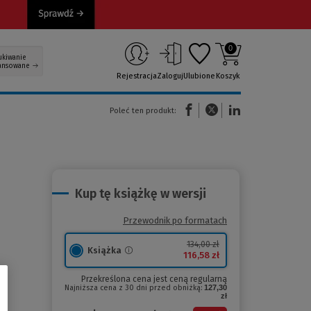
0
ukiwanie
ansowane
Rejestracja
Zaloguj
Ulubione
Koszyk
(Nowe okno)
(Link do innej strony)
(Link do innej strony)
Poleć ten produkt:
Kup tę książkę w wersji
Przewodnik po formatach
134,00 zł
Książka
116,58 zł
Przekreślona cena jest ceną regularną
Najniższa cena z 30 dni przed obniżką:
127,30
zł