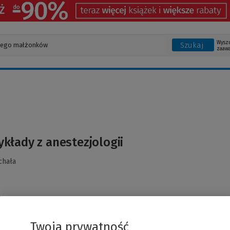
Wysz
Szukaj
zaaw
kłady z anestezjologii
chała
Twoja prywatność