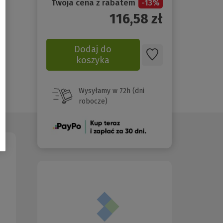
Twoja cena z rabatem
-
13
%
116,58
zł
Dodaj do
koszyka
Wysyłamy w 72h (dni
robocze)
(Nowe
okno)