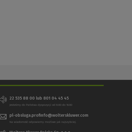
22 535 88 00 lub 801 04 45 45
Jesteśmy do Państwa dyspozycji od 8:00 do 16:00
pl-obsluga.profinfo@wolterskluwer.com
Na wiadomość odpowiemy możliwe jak najszybciej.