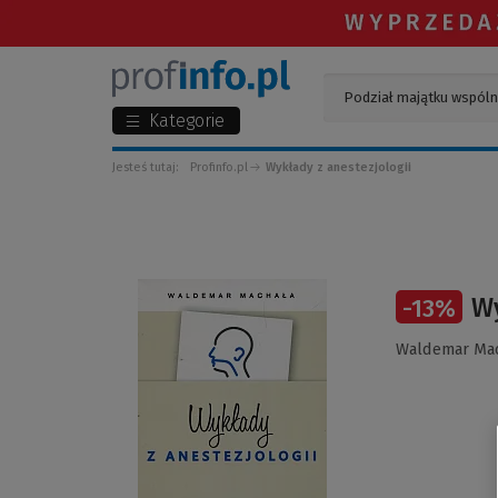
Kategorie
Jesteś tutaj:
Profinfo.pl
Wykłady z anestezjologii
(Link
Wy
-
13
%
do
innej
Waldemar Ma
strony)