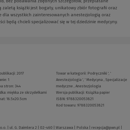
ób, bez podawania zbędnych szczegółów, przeplatane
zaletą książki jest bogaty, unikatowy zbiór fotografii oraz
e dla wszystkich zainteresowanych anestezjologią oraz
ci będą chcieli specjalizować się w tej dziedzinie medycyny.
publikacji:
2017
Towar w kategorii:
Podręczniki
', '
nie:
1
Anestezjologia
', '
Medycyna
,
Specjalizacje
ba stron:
344
medyczne
,
Anestezjologia
dka:
miękka ze skrzydełkami
Wersja publikacji:
Książka papier
mat:
16.5x20.5cm
ISBN:
9788320053821
Kod towaru:
9788320053821
o. | ul. G. Daimlera 2 | 02-460 | Warszawa | Polska |
recepcja@pwn.pl
|