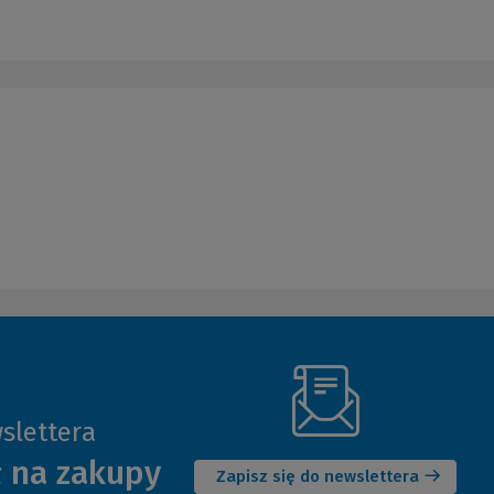
slettera
(Nowe
ł na zakupy
okno)
Zapisz się do newslettera