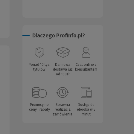
Dlaczego Profinfo.pl?
Ponad 10 tys.
Darmowa
Czat online z
tytułów
dostawa już
konsultantem
od 180zł
Promocyjne
Sprawna
Dostęp do
ceny i rabaty
realizacja
ebooka w 5
zamówienia
minut