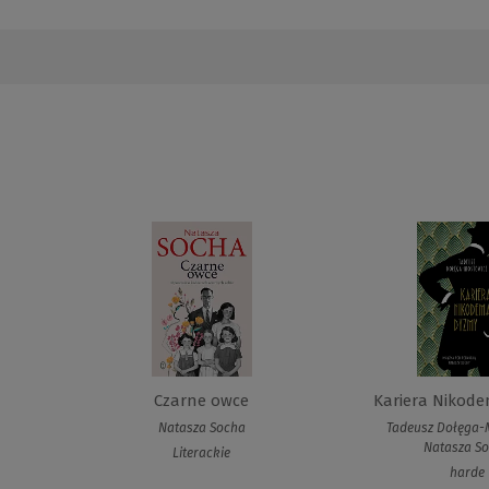
Czarne owce
Kariera Nikod
Natasza Socha
Tadeusz Dołęga-
Natasza S
Literackie
harde