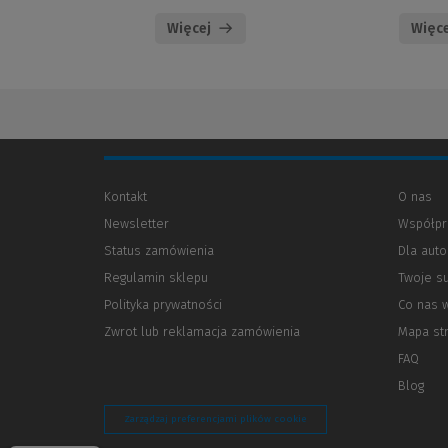
Więcej
Więce
Kontakt
O nas
Newsletter
Współpr
Status zamówienia
Dla aut
Regulamin sklepu
Twoje s
Polityka prywatności
(Nowe
(Link
Co nas 
okno)
do
Zwrot lub reklamacja zamówienia
Mapa st
innej
strony)
FAQ
Blog
Zarządzaj preferencjami plików cookie