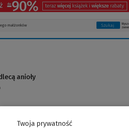
Wysz
Szukaj
zaaw
lecą anioły
a
Twoja prywatność