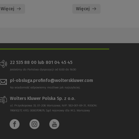
Więcej
Więcej
22 535 88 00 lub 801 04 45 45
Jesteśmy do Państwa dyspozycji od 8:00 do 16:00
pl-obsluga.profinfo@wolterskluwer.com
Na wiadomość odpowiemy możliwe jak najszybciej.
Wolters Kluwer Polska Sp. z o.o.
ul. Przyokopowa 33, 01-208 Warszawa; NIP: 583-001-89-31, REGON:
190610277, KRS: 0000709879, Sąd rejonowy dla M.S. Warszawy