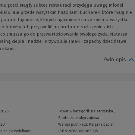
nia gości. Nagły sukces restauracji przyciąga uwagę młodej
okalu, ale przede wszystkim historiami kucharek, które mają nie
e, ponure tajemnice, których ujawnienie może zmienić wszystko.
ić kobiety lub przyzwolić na brutalne rozliczenie z ich
e, co zmusza go do przewartościowania swojego życia. Natasza
ną ciepła i nadziei. Przywołuje smaki i zapachy dzieciństwa,
iankami.
Zwiń opis
:
2025
Towar w kategorii:
Beletrystyka
,
Społeczno-obyczajowa
320
Wersja publikacji:
Książka papier
a ze skrzydełkami
ISBN:
9788308086995