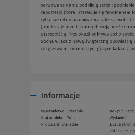
serwowane dania podbijają serca i podniebie
reporterki, która interesuje się fenomenem l
tylko sekretne przepisy, lecz także… osobist
Janek staję przed trudną decyzją: może chron
przeszłością. Przy okazji odkrywa coś o sobi
Socha wraca z nową świąteczną opowieścią peł
rozgrzewając serce niczym gorące kakao z p
Informacje
Wydawnictwo:
Literackie
Rok publikacji
Kraj produkcji: Polska
Wydanie:
1
Producent:
Literackie
Liczba stron:
Okładka:
miękk