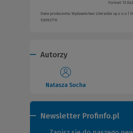
Format:
13.0x
Dane producenta: Wydawnictwo Literackie sp.z o.o | Dł
126192770
Autorzy
Natasza Socha
Newsletter Profinfo.pl
Zapisz się do naszego new