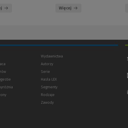
j
Więcej
Wydawnictwa
aca
Autorzy
orów
(Nowe
(Link
Serie
okno)
do
ugestie
Hasła LEX
innej
strony)
wyróżnia
Segmenty
rony
Rodzaje
Zawody