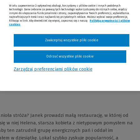
W celu zapewnienia Ci optymalnej obsługi, korzystamy z plików cookie i innych podobnych
technologii. Dane zebrane za pomocą tych technologii wykorzystujemy do różnych celów, między
innymi do ulepszania funkcjonalności strony, zapamiętywania Twoich preferencji, wyświetlania
najtrafniejszych treści oraz najbardziej przydatnych reklam. Możesz wybrać swoje preferencje,
klikając w link. Aby dowiedzieć się więcej, zapoznaj się z naszą
Polityką prywatności i plików
cookies
Zaakceptuj wszystkie pliki cookie
Odrzuć wszystkie pliki cookie
Opinie
Zarządzaj preferencjami plików cookie
 anioła stróża? Janek prowadzi małą restaurację, w której od
się w niej Helena, starsza kobieta z nietypowym pomysłem na
 aby ten zatrudnił grupę energicznych pań i oddał im
ałem w dziesiątkę. Lokal szybko zyskuje popularność, a