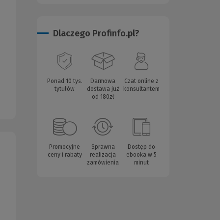
Dlaczego Profinfo.pl?
Ponad 10 tys.
Darmowa
Czat online z
tytułów
dostawa już
konsultantem
od 180zł
Promocyjne
Sprawna
Dostęp do
ceny i rabaty
realizacja
ebooka w 5
zamówienia
minut