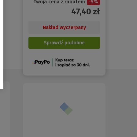
Twoja cena z rabatem
-
5
%
47,40
zł
Nakład wyczerpany
Sprawdź podobne
(Nowe
okno)