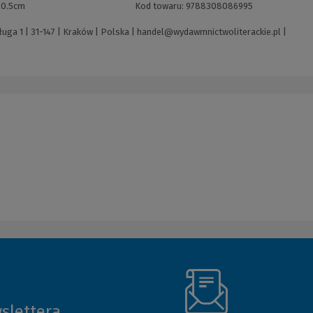
20.5cm
Kod towaru:
9788308086995
uga 1 | 31-147 | Kraków | Polska |
handel@wydawmnictwoliterackie.pl
|
slettera