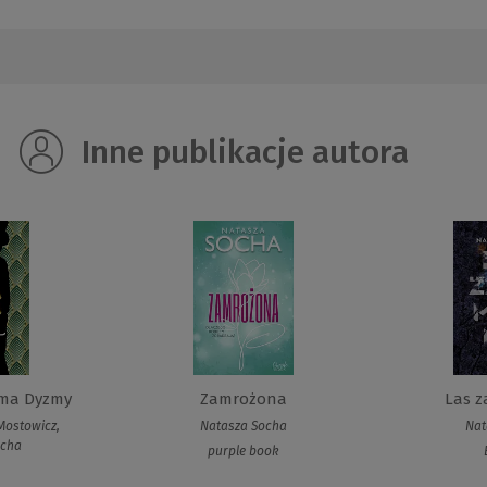
Inne publikacje autora
ema Dyzmy
Zamrożona
Las z
Mostowicz,
Natasza Socha
Nat
ocha
purple book