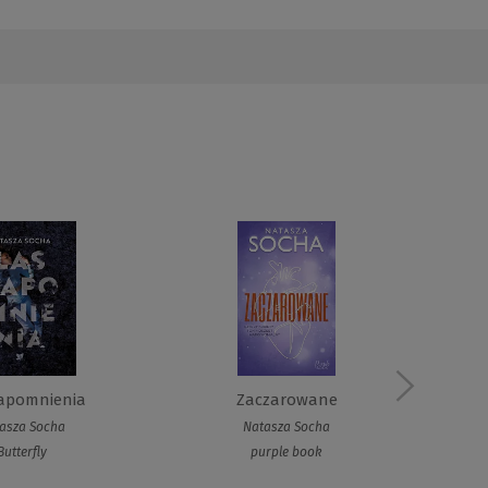
apomnienia
Zaczarowane
asza Socha
Natasza Socha
Butterfly
purple book