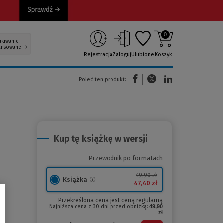
0
ukiwanie
ansowane
Rejestracja
Zaloguj
Ulubione
Koszyk
(Nowe okno)
(Link do innej strony)
(Link do innej strony)
Poleć ten produkt:
Kup tę książkę w wersji
Przewodnik po formatach
49,90 zł
Książka
47,40 zł
Przekreślona cena jest ceną regularną
Najniższa cena z 30 dni przed obniżką:
49,90
zł