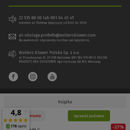
22 535 88 00 lub 801 04 45 45
Jesteśmy do Państwa dyspozycji od 8:00 do 16:00
pl-obsluga.profinfo@wolterskluwer.com
Na wiadomość odpowiemy możliwe jak najszybciej.
Wolters Kluwer Polska Sp. z o.o.
ul. Przyokopowa 33, 01-208 Warszawa; NIP: 583-001-89-31, REGON:
190610277, KRS: 0000709879, Sąd rejonowy dla M.S. Warszawy
Książka
Copyright 1997 - 2026 Wolters Kluwer Polska Sp. z o.o.
Nakład wyczerpany
Sprawdź podobne
Płatności elektroniczne
-
27
%
(Nowe
(Link
Cena regularna:
44,90
zł