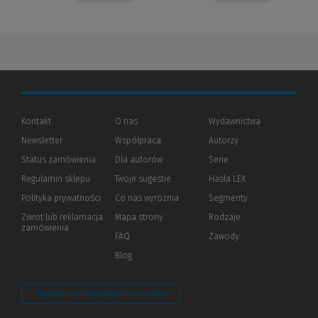
Kontakt
O nas
Wydawnictwa
Newsletter
Współpraca
Autorzy
Status zamówienia
Dla autorów
(Nowe
(Link
Serie
okno)
do
Regulamin sklepu
Twoje sugestie
Hasła LEX
innej
strony)
Polityka prywatności
(Nowe
(Link
Co nas wyróżnia
Segmenty
okno)
do
Zwrot lub reklamacja
Mapa strony
Rodzaje
innej
zamówienia
strony)
FAQ
Zawody
Blog
Zarządzaj preferencjami plików cookie