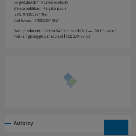
po godzinach
', '
Rozwój osobisty
Wersja publikacji:
Książka papier
ISBN:
9788328347847
Kod towaru:
9788328347847
Dane producenta: Helion SA | Kościuszki 1c | 44-100 | Gliwice |
Polska |
gpsr@grupahelion.pl
|
(32) 230-98-63
Autorzy