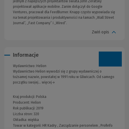
jednym z najlepszych projektantów świata.John Zeratsky
projektował aplikacje mobilne. Zanim dołączył do Google
Ventures, pracował dla FeedBurner. Knapp często wypowiada się
na temat projektowania i produktywności na łamach „Wall Street
Journal”, „Fast Company” i „Wired”.
Zwiń opis
Informacje
Wydawnictwo:
Helion
Wydawnictwo Helion wywodzi się z grupy wydawniczej o
tożsamej nazwie, powstałej w 1991 roku w Gliwicach. Od samego
początku swojej... więcej→
Kraj produkcji: Polska
Producent:
Helion
Rok publikacji:
2019
Liczba stron:
320
Okładka:
miękka
Towar w kategorii:
HR Kadry
,
Zarządzanie personelem
,
Profinfo