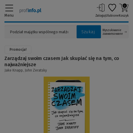
0
Menu
Zaloguj
Ulubione
Koszyk
Wyszukiwanie
Szukaj
zaawansowane
Promocja!
Zarządzaj swoim czasem Jak skupiać się na tym, co
najważniejsze
Jake Knapp,
John Zeratsky
(Link
do
innej
strony)