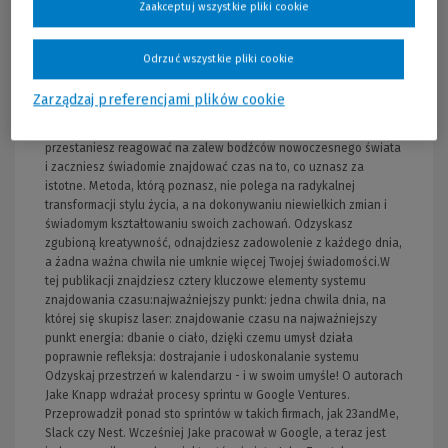
Zaakceptuj wszystkie pliki cookie
za... Właśnie, za czym?Jeśli chcesz odzyskać spokój w
codziennym życiu i przestać marzyć o dobie rozciągniętej do 60
godzin, przeczytaj tę książkę. Znajdziesz tu klarowny opis
Odrzuć wszystkie pliki cookie
łatwego do wdrożenia systemu, który składa się z czterech
prostych elementów, nie wymaga realizacji irracjonalnych czy
Zarządzaj preferencjami plików cookie
nierealnych pomysłów i pozwala na odzyskanie kontroli nad
swoim czasem. Dzięki nowym nawykom i sposobom myślenia
przestaniesz reagować na zalew bodźców nowoczesnego świata
i zaczniesz świadomie znajdować czas na to, co uznasz za
istotne. Metoda, którą poznasz, nie polega na radykalnej
transformacji stylu życia, a na dokonywaniu niewielkich zmian i
świadomym kształtowaniu swoich zachowań. Odzyskasz
zgubioną kreatywność, odnajdziesz zadowolenie z każdego dnia,
a żadna ważna chwila nie umknie więcej Twojej świadomości.W
tej publikacji znajdziesz cztery kluczowe elementy systemu
znajdowania czasu:najważniejszy punkt: jedna chwila dnia, na
której się skupisz laser: znajdowanie czasu na najważniejszy
punkt energia: dbanie o ciało, dzięki czemu umysł działa
poprawnie refleksja: dostrajanie i udoskonalanie systemu
Odzyskaj przestrzeń w kalendarzu - i w swoim umyśle! O autorach
Jake Knapp wdrażał procesy sprintu w Google Ventures.
Przeprowadził ponad sto sprintów w takich firmach, jak 23andMe,
Slack czy Nest. Wcześniej Jake pracował w Google, a teraz jest