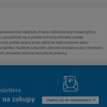
 absolwentka Wydziału Prawa i Administracji Uniwersytetu
 specjalizuje się w prawie ochrony zdrowia, prawie
raz prawie pracy; przez kilka lat była autorem wielu
radniku "Gabinet Lekarski", obecnie współpracuje z Serwisem
ie", prowadzi własną kancelarię prawną.
slettera
(Nowe
ł na zakupy
okno)
Zapisz się do newslettera