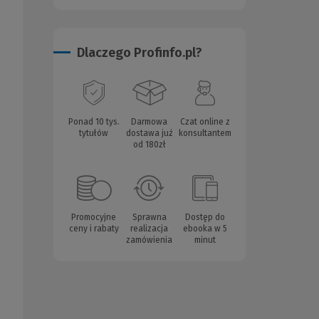
Dlaczego Profinfo.pl?
Ponad 10 tys.
Darmowa
Czat online z
tytułów
dostawa już
konsultantem
od 180zł
Promocyjne
Sprawna
Dostęp do
ceny i rabaty
realizacja
ebooka w 5
zamówienia
minut