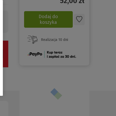
52,00
zł
Dodaj do
koszyka
Realizacja 10 dni
(Nowe
okno)