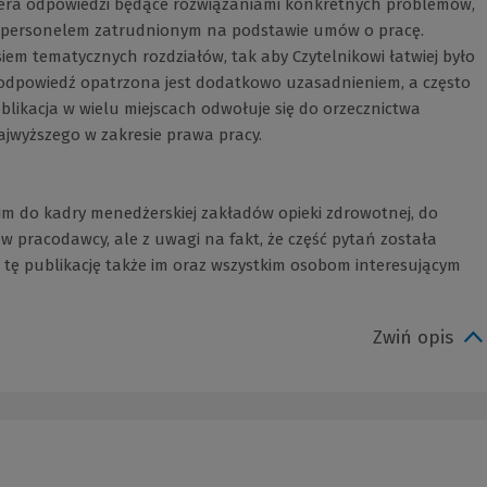
iera odpowiedzi będące rozwiązaniami konkretnych problemów,
em personelem zatrudnionym na podstawie umów o pracę.
em tematycznych rozdziałów, tak aby Czytelnikowi łatwiej było
 odpowiedź opatrzona jest dodatkowo uzasadnieniem, a często
likacja w wielu miejscach odwołuje się do orzecznictwa
jwyższego w zakresie prawa pracy.
im do kadry menedżerskiej zakładów opieki zdrowotnej, do
 pracodawcy, ale z uwagi na fakt, że część pytań została
tę publikację także im oraz wszystkim osobom interesującym
Zwiń opis