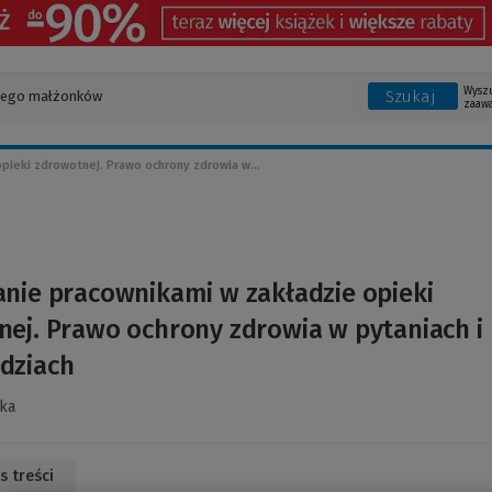
Wysz
Szukaj
zaaw
pieki zdrowotnej. Prawo ochrony zdrowia w...
nie pracownikami w zakładzie opieki
ej. Prawo ochrony zdrowia w pytaniach i
dziach
ka
s treści