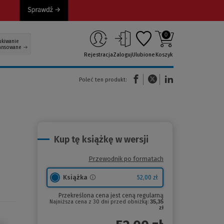
0
ukiwanie
ansowane
Rejestracja
Zaloguj
Ulubione
Koszyk
(Nowe okno)
(Link do innej strony)
(Link do innej strony)
Poleć ten produkt:
Kup tę książkę w wersji
Przewodnik po formatach
Książka
52,00 zł
Przekreślona cena jest ceną regularną
Najniższa cena z 30 dni przed obniżką:
35,35
zł