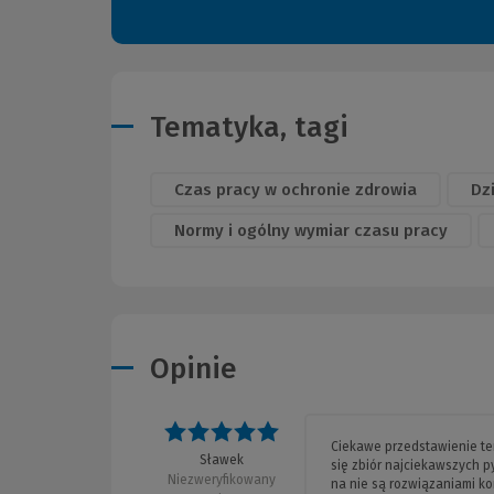
Tematyka, tagi
Czas pracy w ochronie zdrowia
Dz
Normy i ogólny wymiar czasu pracy
Opinie
Ocena: 5 na 5
Ciekawe przedstawienie te
Sławek
się zbiór najciekawszych 
Niezweryfikowany
na nie są rozwiązaniami k