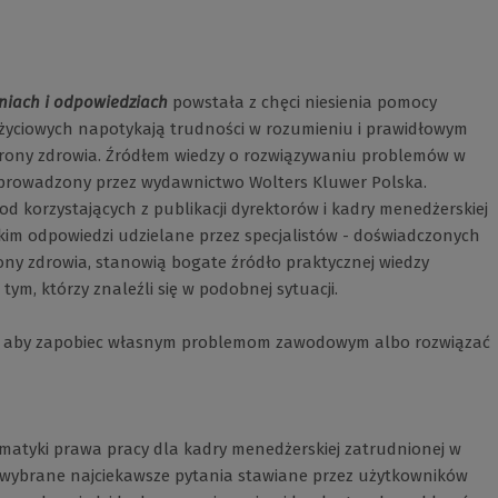
niach i odpowiedziach
powstała z chęci niesienia pomocy
 życiowych napotykają trudności w rozumieniu i prawidłowym
hrony zdrowia. Źródłem wiedzy o rozwiązywaniu problemów w
" prowadzony przez wydawnictwo Wolters Kluwer Polska.
korzystających z publikacji dyrektorów i kadry menedżerskiej
kim odpowiedzi udzielane przez specjalistów - doświadczonych
ony zdrowia, stanowią bogate źródło praktycznej wiedzy
ym, którzy znaleźli się w podobnej sytuacji.
h, aby zapobiec własnym problemom zawodowym albo rozwiązać
 tematyki prawa pracy dla kadry menedżerskiej zatrudnionej w
ej wybrane najciekawsze pytania stawiane przez użytkowników