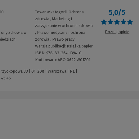
5,0/5
10
Towar w kategorii:
Ochrona
zdrowia
,
Marketing i
O
8
zarządzanie w ochronie zdrowia
Poznaj opinie
rony zdrowia w
,
Prawo medyczne i ochrona
wiedziach
zdrowia
,
Prawo pracy
Wersja publikacji:
Książka papier
ISBN:
978-83-264-1394-0
Kod towaru:
ABC-0622 W01Z01
 Przyokopowa 33 | 01-208 | Warszawa | PL |
 45 45