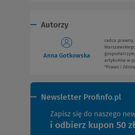
Autorzy
radca prawny,
Warszawskiego,
gospodarczym o
Anna Gotkowska
artykułów w po
"Prawo i Zdrow
Newsletter Profinfo.pl
Zapisz się do naszego new
i odbierz kupon 50 z