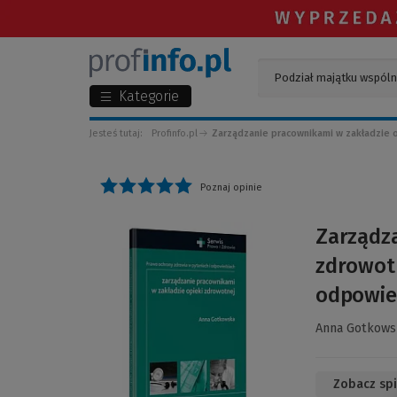
Kategorie
Jesteś tutaj:
Profinfo.pl
Zarządzanie pracownikami w zakładzie o
Poznaj opinie
(Link
Zarządza
do
zdrowotn
innej
strony)
odpowie
Anna Gotkows
Zobacz spi