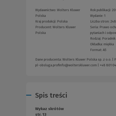
Wydawnictwo:
Wolters Kluwer
Rok publikacji:
20
Polska
Wydanie:
1
Kraj produkcji: Polska
Liczba stron:
24
Producent:
Wolters Kluwer
Seria:
Prawo och
Polska
pytaniach i odpo
Rodzaj:
Poradnik
Okładka:
miękka
Format:
A5
Dane producenta: Wolters Kluwer Polska sp. z o.o. |
pl-obsluga.profinfo@wolterskluwer.com
|
+48 801 04
Spis treści
Wykaz skrótów
str. 13