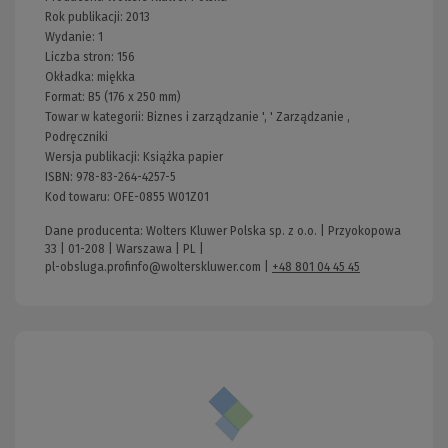
Rok publikacji:
2013
Wydanie:
1
Liczba stron:
156
Okładka:
miękka
Format:
B5 (176 x 250 mm)
Towar w kategorii:
Biznes i zarządzanie
', '
Zarządzanie
,
Podręczniki
Wersja publikacji:
Książka papier
ISBN:
978-83-264-4257-5
Kod towaru:
OFE-0855 W01Z01
Dane producenta: Wolters Kluwer Polska sp. z o.o. | Przyokopowa
33 | 01-208 | Warszawa | PL |
pl-obsluga.profinfo@wolterskluwer.com
|
+48 801 04 45 45