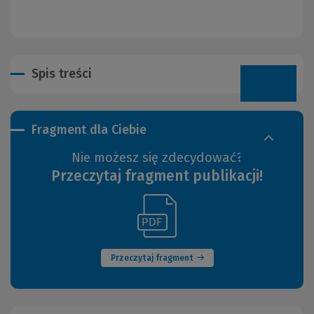
Spis treści
Fragment dla Ciebie
Nie możesz się zdecydować?
Przeczytaj fragment publikacji!
(Link
(Nowe
do
okno)
innej
strony)
Przeczytaj fragment