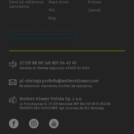
Zwrot lub reklamacja
Mapa strony
Rodzaje
innej
zamówienia
strony)
FAQ
Zawody
Blog
Zarządzaj preferencjami plików cookie
22 535 88 00 lub 801 04 45 45
Jesteśmy do Państwa dyspozycji od 8:00 do 16:00
pl-obsluga.profinfo@wolterskluwer.com
Na wiadomość odpowiemy możliwe jak najszybciej.
Wolters Kluwer Polska Sp. z o.o.
ul. Przyokopowa 33, 01-208 Warszawa; NIP: 583-001-89-31, REGON:
190610277, KRS: 0000709879, Sąd rejonowy dla M.S. Warszawy