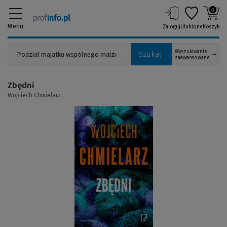
0
Menu
Zaloguj
Ulubione
Koszyk
Wyszukiwanie
Szukaj
zaawansowane
Zbędni
Wojciech Chmielarz
(Link
do
innej
strony)