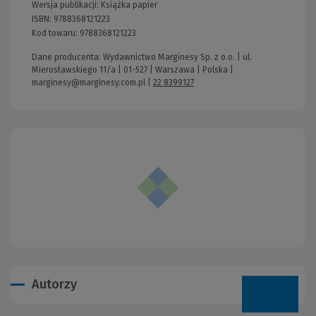
Wersja publikacji:
Książka papier
ISBN:
9788368121223
Kod towaru:
9788368121223
Dane producenta: Wydawnictwo Marginesy Sp. z o.o. | ul.
Mierosławskiego 11/a | 01-527 | Warszawa | Polska |
marginesy@marginesy.com.pl
|
22 8399127
Autorzy