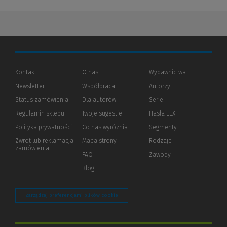
Kontakt
O nas
Wydawnictwa
Newsletter
Współpraca
Autorzy
Status zamówienia
Dla autorów
(Nowe
(Link
Serie
okno)
do
Regulamin sklepu
Twoje sugestie
Hasła LEX
innej
strony)
Polityka prywatności
(Nowe
(Link
Co nas wyróżnia
Segmenty
okno)
do
Zwrot lub reklamacja
Mapa strony
Rodzaje
innej
zamówienia
strony)
FAQ
Zawody
Blog
Zarządzaj preferencjami plików cookie