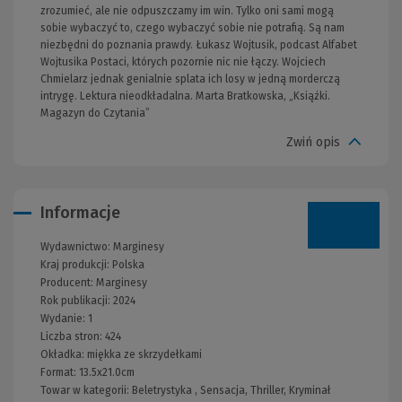
zrozumieć, ale nie odpuszczamy im win. Tylko oni sami mogą
sobie wybaczyć to, czego wybaczyć sobie nie potrafią. Są nam
niezbędni do poznania prawdy. Łukasz Wojtusik, podcast Alfabet
Wojtusika Postaci, których pozornie nic nie łączy. Wojciech
Chmielarz jednak genialnie splata ich losy w jedną morderczą
intrygę. Lektura nieodkładalna. Marta Bratkowska, „Książki.
Magazyn do Czytania”
Zwiń opis
Informacje
Wydawnictwo:
Marginesy
Kraj produkcji: Polska
Producent:
Marginesy
Rok publikacji:
2024
Wydanie:
1
Liczba stron:
424
Okładka:
miękka ze skrzydełkami
Format:
13.5x21.0cm
Towar w kategorii:
Beletrystyka
,
Sensacja, Thriller, Kryminał