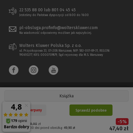
22 535 88 00 lub 801 04 45 45
Jesteśmy do Państwa dyspozycji od 8:00 do 16:00
pl-obsluga.profinfo@wolterskluwer.com
Na wiadomość odpowiemy możliwe jak najszybciej.
Wolters Kluwer Polska Sp. z o.o.
ul. Przyokopowa 33, 01-208 Warszawa; NIP: 583-001-89-31, REGON:
190610277, KRS: 0000709879, Sąd rejonowy dla M.S. Warszawy
Książka
Copyright 1997 - 2026 Wolters Kluwer Polska Sp. z o.o.
Nakład wyczerpany
Sprawdź podobne
Płatności elektroniczne
-
5
%
(Nowe
(Link
Cena regularna:
49,90
zł
47,40
zł
Najniższa cena z 30 dni przed obniżką:
49,90 zł
okno)
do