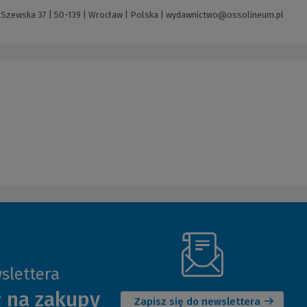
 Szewska 37 | 50-139 | Wrocław | Polska |
wydawnictwo@ossolineum.pl
slettera
(Nowe
ł na zakupy
okno)
Zapisz się do newslettera