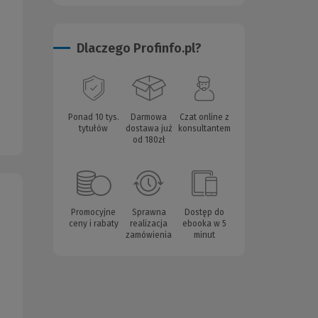
Dlaczego Profinfo.pl?
Ponad 10 tys.
Darmowa
Czat online z
tytułów
dostawa już
konsultantem
od 180zł
Promocyjne
Sprawna
Dostęp do
ceny i rabaty
realizacja
ebooka w 5
zamówienia
minut