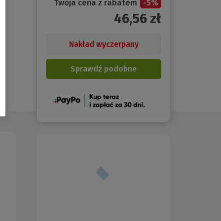
Twoja cena z rabatem
-
5
%
46,56
zł
Nakład wyczerpany
Sprawdź podobne
(Nowe
okno)