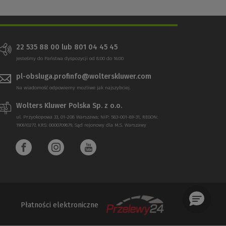
22 535 88 00 lub 801 04 45 45
Jesteśmy do Państwa dyspozycji od 8:00 do 16:00
pl-obsluga.profinfo@wolterskluwer.com
Na wiadomość odpowiemy możliwe jak najszybciej.
Wolters Kluwer Polska Sp. z o.o.
ul. Przyokopowa 33, 01-208 Warszawa; NIP: 583-001-89-31, REGON:
190610277, KRS: 0000709879, Sąd rejonowy dla M.S. Warszawy
Płatności elektroniczne
(Nowe
(Link
okno)
do