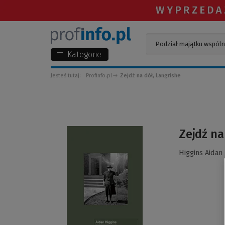
Kategorie
Jesteś tutaj:
Profinfo.pl
Zejdź na dół, Langrishe
(Link
Zejdź na
do
innej
Higgins Aidan
strony)