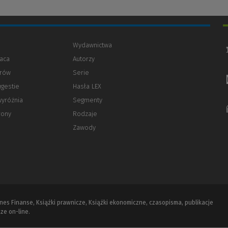
Wydawnictwa
aca
Autorzy
orów
(Nowe
(Link
Serie
okno)
do
ugestie
Hasła LEX
innej
strony)
wyróżnia
Segmenty
rony
Rodzaje
Zawody
iznes Finanse, Książki prawnicze, Książki ekonomiczne, czasopisma, publikacje
ze on-line.