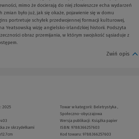
ewności, mimo że docierają do niej złowieszcze echa wydarzeń
zmian było już, jak się okaże, pojawienie się w domu
ins portretuje schyłek przedwojennej formacji kulturowej,
 Yeatsowską wizję angielsko-irlandzkiej historii. Podszyta
rzeczności obraz przemijania, w którym swojskość sąsiaduje z
ostępem.
Zwiń opis
i:
2025
Towar w kategorii:
Beletrystyka
,
Społeczno-obyczajowa
:
403
Wersja publikacji:
Książka papier
ka ze skrzydełkami
ISBN:
9788366257603
x12.7cm
Kod towaru:
9788366257603