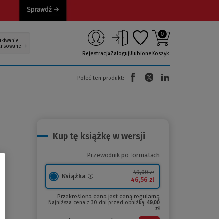
0
ukiwanie
ansowane
Rejestracja
Zaloguj
Ulubione
Koszyk
(Nowe okno)
(Link do innej strony)
(Link do innej strony)
Poleć ten produkt:
Kup tę książkę w wersji
Przewodnik po formatach
49,00 zł
Książka
46,56 zł
Przekreślona cena jest ceną regularną
Najniższa cena z 30 dni przed obniżką:
49,00
zł