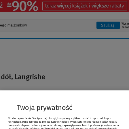
Wysz
Szukaj
zaaw
 dół, Langrishe
Twoja prywatność
W celu zapewnienia Ci optymalnej obsługi, korzystamy z plików cookie i innych podobnych
technologii. Dane zebrane za pomocą tych technologii wykorzystujemy do różnych celów, między
innymi do ulepszania funkcjonalności strony, zapamiętywania Twoich preferencji, wyświetlania
najtrafniejszych treści oraz najbardziej przydatnych reklam. Możesz wybrać swoje preferencje,