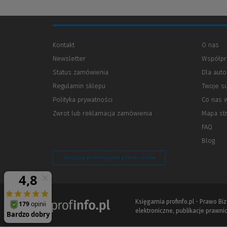
Kontakt
O nas
Newsletter
Współpr
Status zamówienia
Dla aut
Regulamin sklepu
Twoje s
Polityka prywatności
(Nowe
(Link
Co nas 
okno)
do
Zwrot lub reklamacja zamówienia
Mapa st
innej
strony)
FAQ
Blog
Zarządzaj preferencjami plików cookie
Księgarnia profinfo.pl - Prawo B
elektroniczne, publikacje prawnic