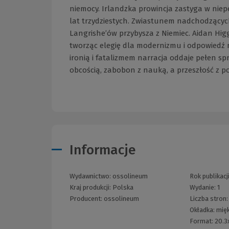
niemocy. Irlandzka prowincja zastyga w niep
lat trzydziestych. Zwiastunem nadchodzących 
Langrishe’ów przybysza z Niemiec. Aidan Higg
tworząc elegię dla modernizmu i odpowiedź na
ironią i fatalizmem narracja oddaje pełen sp
obcością, zabobon z nauką, a przeszłość z p
Informacje
Wydawnictwo:
ossolineum
Rok publikacj
Kraj produkcji: Polska
Wydanie:
1
Producent:
ossolineum
Liczba stron
Okładka:
mięk
Format:
20.3