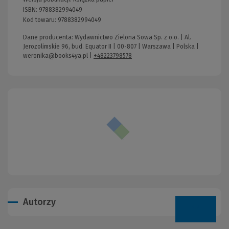
ISBN:
9788382994049
Kod towaru:
9788382994049
Dane producenta: Wydawnictwo Zielona Sowa Sp. z o.o. | Al.
Jerozolimskie 96, bud. Equator II | 00-807 | Warszawa | Polska |
weronika@books4ya.pl
|
+48223798578
Autorzy