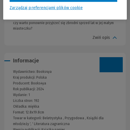
zaczyna gęstnieć, nawet Pip musi przyznać, że dociekanie
prawdy jest uzależniające, a puzzle układające się w podejrzanie
Zarządzaj preferencjami plików cookie
łatwą całość nie zawsze pasują do siebie przy bliższym
przyjrzeniu się faktom. W głowie Pip zaczyna rodzić się pytanie:
czy warto ponownie przyjrzeć się zbrodni sprzed lat w jej małym
miasteczku?
Zwiń opis
Informacje
Wydawnictwo:
Books4ya
Kraj produkcji: Polska
Producent:
Books4ya
Rok publikacji:
2024
Wydanie:
1
Liczba stron:
192
Okładka:
miękka
Format:
12.8x19.8cm
Towar w kategorii:
Beletrystyka
,
Przygodowa
,
Książki dla
młodzieży
', '
Literatura zagraniczna
Wersja publikacji:
Książka papier