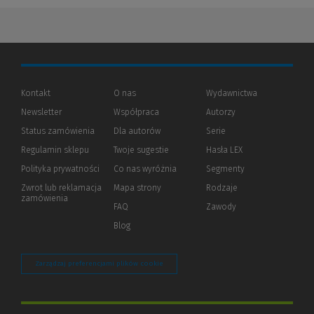
Kontakt
O nas
Wydawnictwa
Newsletter
Współpraca
Autorzy
Status zamówienia
Dla autorów
(Nowe
(Link
Serie
okno)
do
Regulamin sklepu
Twoje sugestie
Hasła LEX
innej
strony)
Polityka prywatności
(Nowe
(Link
Co nas wyróżnia
Segmenty
okno)
do
Zwrot lub reklamacja
Mapa strony
Rodzaje
innej
zamówienia
strony)
FAQ
Zawody
Blog
Zarządzaj preferencjami plików cookie