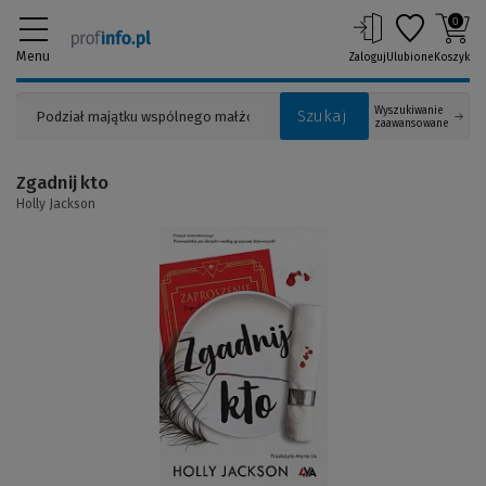
0
Menu
Zaloguj
Ulubione
Koszyk
Wyszukiwanie
Szukaj
zaawansowane
Zgadnij kto
Holly Jackson
(Link
do
innej
strony)