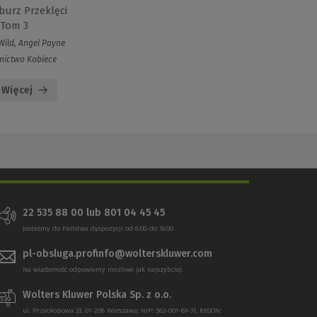
burz Przeklęci
Tom 3
Wild, Angel Payne
ictwo Kobiece
Więcej
22 535 88 00 lub 801 04 45 45
Jesteśmy do Państwa dyspozycji od 8:00 do 16:00
pl-obsluga.profinfo@wolterskluwer.com
Na wiadomość odpowiemy możliwe jak najszybciej.
Wolters Kluwer Polska Sp. z o.o.
ul. Przyokopowa 33, 01-208 Warszawa; NIP: 583-001-89-31, REGON: