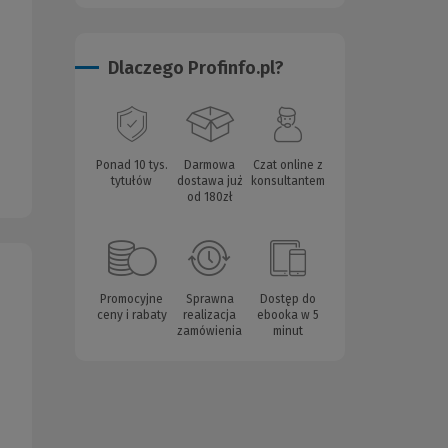
Dlaczego Profinfo.pl?
Ponad 10 tys.
Darmowa
Czat online z
tytułów
dostawa już
konsultantem
od 180zł
Promocyjne
Sprawna
Dostęp do
ceny i rabaty
realizacja
ebooka w 5
zamówienia
minut