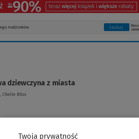
Wysz
Szukaj
zaaw
a dziewczyna z miasta
d,
Chelle Bliss
Twoja prywatność