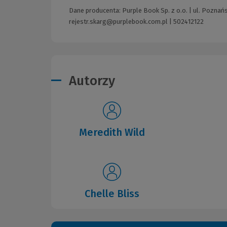
Dane producenta: Purple Book Sp. z o.o. | ul. Poznań
rejestr.skarg@purplebook.com.pl
|
502412122
Autorzy
Meredith Wild
Chelle Bliss