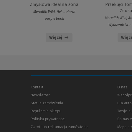
Zmysłowa idealna żona
Przeklęci To
Zeus
Meredith Wild, Helen Hardt
Meredith Wild, A
purple book
Wydawnictwo 
Więcej
Więce
Kontakt
O nas
Newsletter
Współpr
Status zamówienia
Dla aut
Regulamin sklepu
Twoje s
Polityka prywatności
(Nowe
(Link
Co nas 
okno)
do
Zwrot lub reklamacja zamówienia
Mapa st
innej