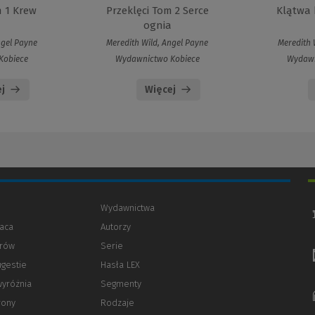
m 1 Krew
Przeklęci Tom 2 Serce
Klątwa 
a
ognia
ngel Payne
Meredith Wild, Angel Payne
Meredith 
Kobiece
Wydawnictwo Kobiece
Wydawn
j
Więcej
Wydawnictwa
aca
Autorzy
orów
(Nowe
(Link
Serie
okno)
do
ugestie
Hasła LEX
innej
strony)
wyróżnia
Segmenty
rony
Rodzaje