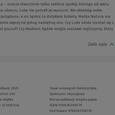
ta – urocze stworzenie tylko zakłóca spokój, którego od wielu
 uboczu, Luke nie potrafi jej wyrzucić. Nie składają sobie
ę pożądana, a on tęskni za dotykiem kobiety. Matka Natura ma
razem więcej niż jedną namiętną noc. Czy Luke zdoła rozstać się z
t coś poczuł? Czy Madison będzie mogła zostawić mężczyznę, który
Zwiń opis
likacji:
2025
Towar w kategorii:
Beletrystyka
,
 stron:
240
Społeczno-obyczajowa
a:
miękka
Wersja publikacji:
Książka papier
t:
12.5x19.5cm
ISBN:
9788383108735
Kod towaru:
9788383108735