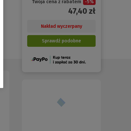
Twoja cena z rabatem
-
5
%
47,40
zł
Nakład wyczerpany
Sprawdź podobne
(Nowe
okno)