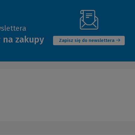
slettera
(Nowe
ł na zakupy
okno)
Zapisz się do newslettera