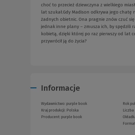
choć to przecież dziewczyna z wielkiego mias
lat szukał.Gdy Madison odkrywa jego chatę na
żadnych obietnic. Ona pragnie znów czuć si
jednak inne plany – zmusza ich, by spędzili 
kobietą, dzięki której po raz pierwszy od la
przywrócił ją do życia?
Informacje
Wydawnictwo:
purple book
Rok pub
Kraj produkcji: Polska
Liczba
Producent:
purple book
Okładk
Forma