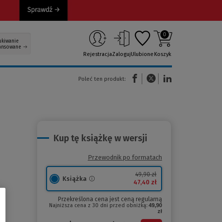
0
ukiwanie
ansowane
Rejestracja
Zaloguj
Ulubione
Koszyk
(Nowe okno)
(Link do innej strony)
(Link do innej strony)
Poleć ten produkt:
Kup tę książkę w wersji
Przewodnik po formatach
49,90 zł
Książka
47,40 zł
Przekreślona cena jest ceną regularną
Najniższa cena z 30 dni przed obniżką:
49,90
zł