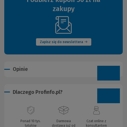
zakupy
(Nowe
okno)
Zapisz się do newslettera
Opinie
Dlaczego Profinfo.pl?
Ponad 10 tys.
Darmowa
Czat online z
tytułów
dostawa już od
konsultantem