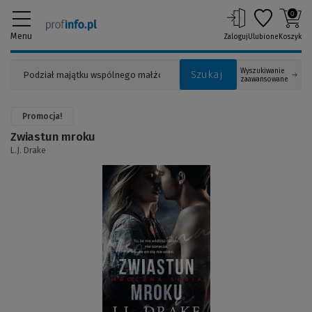
0
Menu
Zaloguj
Ulubione
Koszyk
Wyszukiwanie
Szukaj
zaawansowane
Promocja!
Zwiastun mroku
L.J. Drake
(Link
do
innej
strony)