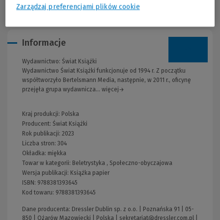
Ekscytująca fabuła o starciu miłości ze złem.
Zarządzaj preferencjami plików cookie
Informacje
Wydawnictwo:
Świat Książki
Wydawnictwo Świat Książki funkcjonuje od 1994 r. Z początku
współtworzyło Bertelsmann Media, następnie, w 2011 r., oficynę
przejęła grupa wydawnicza... więcej→
Kraj produkcji: Polska
Producent:
Świat Książki
Rok publikacji:
2023
Liczba stron:
304
Okładka:
miękka
Towar w kategorii:
Beletrystyka
,
Społeczno-obyczajowa
Wersja publikacji:
Książka papier
ISBN:
9788381393645
Kod towaru:
9788381393645
Dane producenta: Dressler Dublin sp. z o.o. | Poznańska 91 | 05-
850 | Ożarów Mazowiecki | Polska |
sekretariat@dressler.com.pl
|