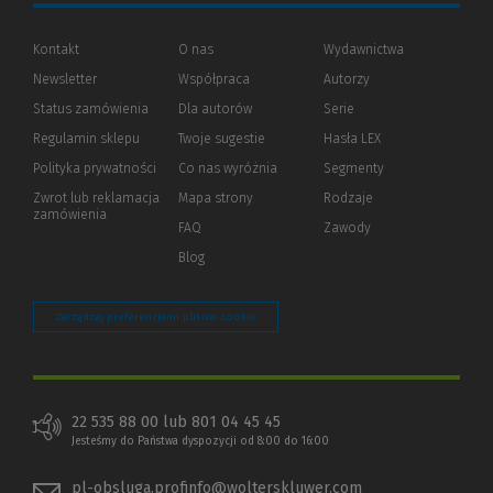
Kontakt
O nas
Wydawnictwa
Newsletter
Współpraca
Autorzy
Status zamówienia
Dla autorów
(Nowe
(Link
Serie
okno)
do
Regulamin sklepu
Twoje sugestie
Hasła LEX
innej
strony)
Polityka prywatności
(Nowe
(Link
Co nas wyróżnia
Segmenty
okno)
do
Zwrot lub reklamacja
Mapa strony
Rodzaje
innej
zamówienia
strony)
FAQ
Zawody
Blog
Zarządzaj preferencjami plików cookie
22 535 88 00 lub 801 04 45 45
Jesteśmy do Państwa dyspozycji od 8:00 do 16:00
pl-obsluga.profinfo@wolterskluwer.com