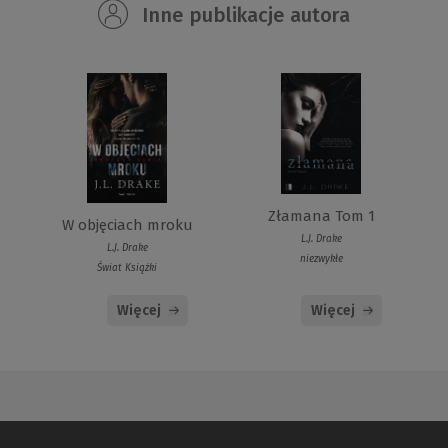
Inne publikacje autora
Złamana Tom 1
W objęciach mroku
L.J. Drake
L.J. Drake
niezwykłe
Świat Książki
Więcej
Więcej