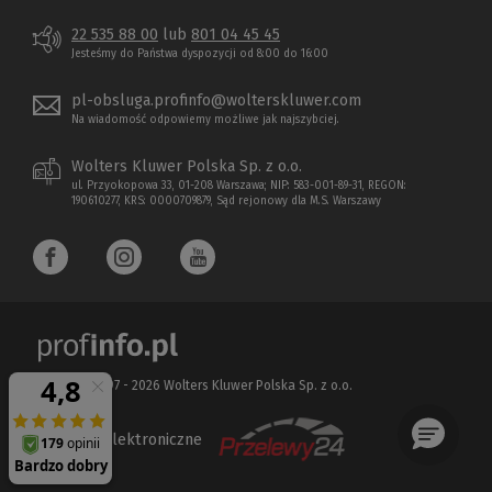
22 535 88 00
lub
801 04 45 45
Jesteśmy do Państwa dyspozycji od 8:00 do 16:00
pl-obsluga.profinfo@wolterskluwer.com
Na wiadomość odpowiemy możliwe jak najszybciej.
Wolters Kluwer Polska Sp. z o.o.
ul. Przyokopowa 33, 01-208 Warszawa; NIP: 583-001-89-31, REGON:
190610277, KRS: 0000709879, Sąd rejonowy dla M.S. Warszawy
Copyright 1997 - 2026 Wolters Kluwer Polska Sp. z o.o.
Płatności elektroniczne
(Nowe
(Link
okno)
do