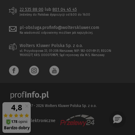
22 535 88 00
lub
801 04 45 45
Jesteśmy do Państwa dyspozycji od 8:00 do 16:00
pl-obsluga.profinfo@wolterskluwer.com
Na wiadomość odpowiemy możliwe jak najszybciej.
Wolters Kluwer Polska Sp. z o.o.
ul. Przyokopowa 33, 01-208 Warszawa; NIP: 583-001-89-31, REGON:
190610277, KRS: 0000709879, Sąd rejonowy dla M.S. Warszawy
Copyright 1997 - 2026 Wolters Kluwer Polska Sp. z o.o.
Płatności elektroniczne
(Nowe
(Link
okno)
do