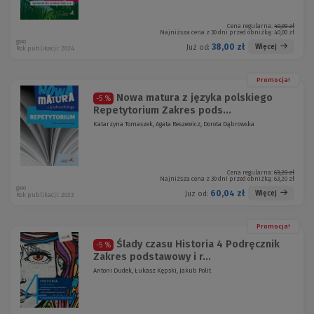
Cena regularna:
40,00 zł
Najniższa cena z 30 dni przed obniżką:
40,00 zł
gwo
38,00 zł
Więcej
Już od:
Rok publikacji: 2024
Promocja!
Nowa matura z języka polskiego
-5 %
Repetytorium Zakres pods...
Katarzyna Tomaszek, Agata Reszewicz, Dorota Dąbrowska
Cena regularna:
63,20 zł
Najniższa cena z 30 dni przed obniżką:
63,20 zł
gwo
60,04 zł
Więcej
Już od:
Rok publikacji: 2023
Promocja!
Ślady czasu Historia 4 Podręcznik
-5 %
Zakres podstawowy i r...
Antoni Dudek, Łukasz Kępski, Jakub Polit