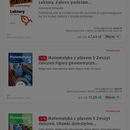
Lektury. Zakres podstaw...
Katarzyna Tomaszek
Publikacja jest przeznaczona dla uczniów przygotowujących
się do nowej matury z języka polskiego.
Cena regularna:
49,95 zł
Najniższa cena z 30 dni przed obniżką:
47,45 zł
gwo
47,45 zł
Więcej
Już od:
Rok publikacji: 2024
Promocja!
Matematyka z plusem 5 Zeszyt
-5 %
ćwiczeń Figury geometryczn...
Małgorzata Dobrowolska, Adam Mysior, Piotr Zarzycki
Cena regularna:
18,10 zł
Najniższa cena z 30 dni przed obniżką:
18,10 zł
gwo
17,20 zł
Więcej
Już od:
Rok publikacji: 2024
Promocja!
Matematyka z plusem 5 Zeszyt
-5 %
ćwiczeń. Ułamki dziesiętne...
Zofia Bolałek, Małgorzata Dobrowolska, Adam Mysior, Stanisław Wojtan