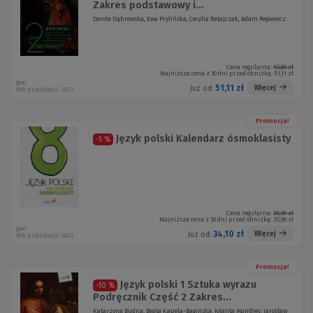
Zakres podstawowy i...
Dorota Dąbrowska, Ewa Prylińska, Cecylia Ratajczak, Adam Regiewicz
Cena regularna:
53,80 zł
Najniższa cena z 30 dni przed obniżką:
51,11 zł
gwo
51,11 zł
Więcej
Już od:
Rok publikacji: 2022
Promocja!
Język polski Kalendarz ósmoklasisty
-5 %
Cena regularna:
35,90 zł
Najniższa cena z 30 dni przed obniżką:
35,90 zł
gwo
34,10 zł
Więcej
Już od:
Rok publikacji: 2022
Promocja!
Język polski 1 Sztuka wyrazu
-10 %
Podręcznik Część 2 Zakres...
Katarzyna Budna, Beata Kapela-Bagińska, Jolanta Manthey, Jarosław