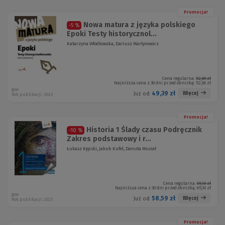
Promocja!
Nowa matura z języka polskiego
-5 %
Epoki Testy historycznol...
Katarzyna Włodkowska, Dariusz Martynowicz
Cena regularna:
52,00 zł
Najniższa cena z 30 dni przed obniżką:
52,00 zł
gwo
49,39 zł
Więcej
Już od:
Rok publikacji: 2023
Promocja!
Historia 1 Ślady czasu Podręcznik
-10 %
Zakres podstawowy i r...
Łukasz Kępski, Jakub Kufel, Danuta Musiał
Cena regularna:
65,10 zł
Najniższa cena z 30 dni przed obniżką:
65,10 zł
gwo
58,59 zł
Więcej
Już od:
Rok publikacji: 2023
Promocja!