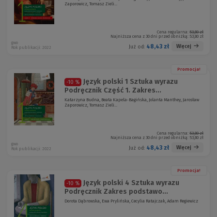
Zaporowicz, Tomasz Zieli...
Cena regularna:
53,80 zł
Najniższa cena z 30 dni przed obniżką:
53,80 zł
gwo
48,43 zł
Więcej
Już od:
Rok publikacji: 2022
Promocja!
Język polski 1 Sztuka wyrazu
-10 %
Podręcznik Część 1. Zakres...
Katarzyna Budna, Beata Kapela-Bagińska, Jolanta Manthey, Jarosław
Zaporowicz, Tomasz Zieli...
Cena regularna:
53,80 zł
Najniższa cena z 30 dni przed obniżką:
53,80 zł
gwo
48,43 zł
Więcej
Już od:
Rok publikacji: 2022
Promocja!
Język polski 4 Sztuka wyrazu
-10 %
Podręcznik Zakres podstawo...
Dorota Dąbrowska, Ewa Prylińska, Cecylia Ratajczak, Adam Regiewicz