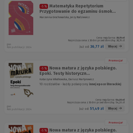
Matematyka Repetytorium
-5 %
Przygotowanie do egzaminu ósmok...
Marzenna Grochowalska, Jerzy Rodziewicz
Cena regularna:
38,70 zł
Najniższa cena z 30 dni przed obniżką:
38,70 zł
gwo
36,77 zł
Więcej
Już od:
Rok publikacji: 2024
Promocja!
Nowa matura z języka polskiego.
-5 %
Epoki. Testy historyczn...
Katarzyna Włodkowska, Dariusz Martynowicz
10 rozdziałów - każdy poświęcony
innej epoce literackiej
Cena regularna:
54,20 zł
Najniższa cena z 30 dni przed obniżką:
54,20 zł
gwo
51,49 zł
Więcej
Już od:
Rok publikacji: 2024
Promocja!
Nowa matura z języka polskiego.
-5 %