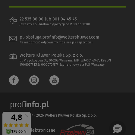
22 535 88 00
lub
801 04 45 45
Jesteśmy do Państwa dyspozycji od 8:00 do 16:00
pl-obsluga.profinfo@wolterskluwer.com
Na wiadomość odpowiemy możliwe jak najszybciej.
Wolters Kluwer Polska Sp. z o.o.
ul. Przyokopowa 33, 01-208 Warszawa; NIP: 583-001-89-31, REGON:
190610277, KRS: 0000709879, Sąd rejonowy dla M.S. Warszawy
Copyright 1997 - 2026 Wolters Kluwer Polska Sp. z o.o.
Płatności elektroniczne
(Nowe
(Link