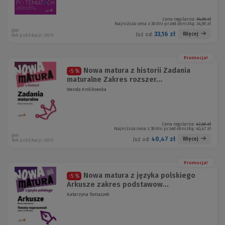
Cena regularna:
34,90 zł
Najniższa cena z 30 dni przed obniżką:
34,90 zł
gwo
33,16 zł
Więcej
Już od:
Rok publikacji: 2025
Promocja!
Nowa matura z historii Zadania
-5 %
maturalne Zakres rozszer...
Wanda Królikowska
Cena regularna:
42,60 zł
Najniższa cena z 30 dni przed obniżką:
40,47 zł
gwo
40,47 zł
Więcej
Już od:
Rok publikacji: 2025
Promocja!
Nowa matura z języka polskiego
-5 %
Arkusze zakres podstawow...
Katarzyna Tomaszek