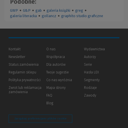
Podobne:
GWP
●
G&P
●
gab
●
galeria książki
●
greg
●
galeria literacka
●
gollancz
●
graphito studio graficzne
Kontakt
O nas
Wydawnictwa
Newsletter
Współpraca
Autorzy
Status zamówienia
Dla autorów
(Nowe
(Link
Serie
okno)
do
Regulamin sklepu
Twoje sugestie
Hasła LEX
innej
strony)
Polityka prywatności
(Nowe
(Link
Co nas wyróżnia
Segmenty
okno)
do
Zwrot lub reklamacja
Mapa strony
Rodzaje
innej
zamówienia
strony)
FAQ
Zawody
Blog
Zarządzaj preferencjami plików cookie