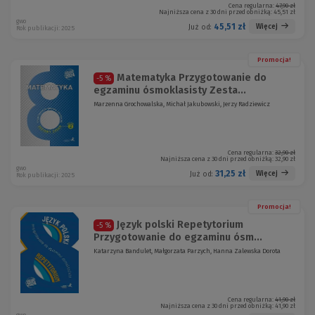
Cena regularna:
47,90 zł
Najniższa cena z 30 dni przed obniżką:
45,51 zł
gwo
45,51 zł
Więcej
Już od:
Rok publikacji: 2025
Promocja!
Matematyka Przygotowanie do
-5 %
egzaminu ósmoklasisty Zesta...
Marzenna Grochowalska, Michał Jakubowski, Jerzy Radziewicz
Cena regularna:
32,90 zł
Najniższa cena z 30 dni przed obniżką:
32,90 zł
gwo
31,25 zł
Więcej
Już od:
Rok publikacji: 2025
Promocja!
Język polski Repetytorium
-5 %
Przygotowanie do egzaminu ósm...
Katarzyna Bandulet, Małgorzata Parzych, Hanna Zalewska Dorota
Cena regularna:
41,90 zł
Najniższa cena z 30 dni przed obniżką:
41,90 zł