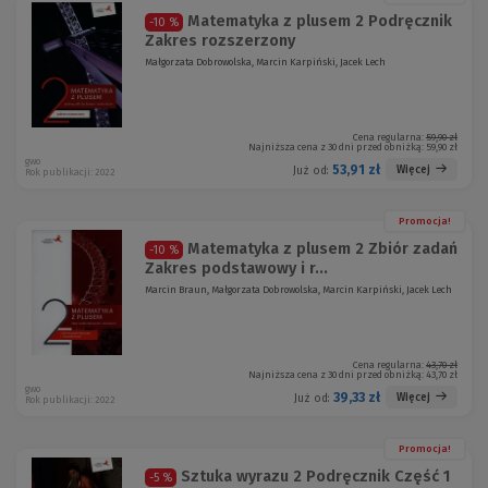
Matematyka z plusem 2 Podręcznik
-10 %
Zakres rozszerzony
Małgorzata Dobrowolska, Marcin Karpiński, Jacek Lech
Cena regularna:
59,90 zł
Najniższa cena z 30 dni przed obniżką:
59,90 zł
gwo
53,91 zł
Więcej
Już od:
Rok publikacji: 2022
Promocja!
Matematyka z plusem 2 Zbiór zadań
-10 %
Zakres podstawowy i r...
Marcin Braun, Małgorzata Dobrowolska, Marcin Karpiński, Jacek Lech
Cena regularna:
43,70 zł
Najniższa cena z 30 dni przed obniżką:
43,70 zł
gwo
39,33 zł
Więcej
Już od:
Rok publikacji: 2022
Promocja!
Sztuka wyrazu 2 Podręcznik Część 1
-5 %