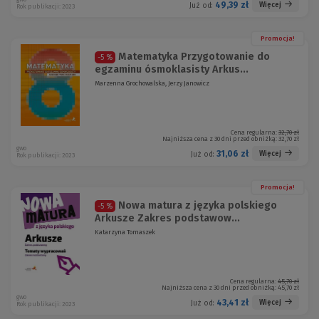
49,39 zł
Więcej
Już od:
Rok publikacji: 2023
Promocja!
Matematyka Przygotowanie do
-5 %
egzaminu ósmoklasisty Arkus...
Marzenna Grochowalska, Jerzy Janowicz
Cena regularna:
32,70 zł
Najniższa cena z 30 dni przed obniżką:
32,70 zł
gwo
31,06 zł
Więcej
Już od:
Rok publikacji: 2023
Promocja!
Nowa matura z języka polskiego
-5 %
Arkusze Zakres podstawow...
Katarzyna Tomaszek
Cena regularna:
45,70 zł
Najniższa cena z 30 dni przed obniżką:
45,70 zł
gwo
43,41 zł
Więcej
Już od:
Rok publikacji: 2023