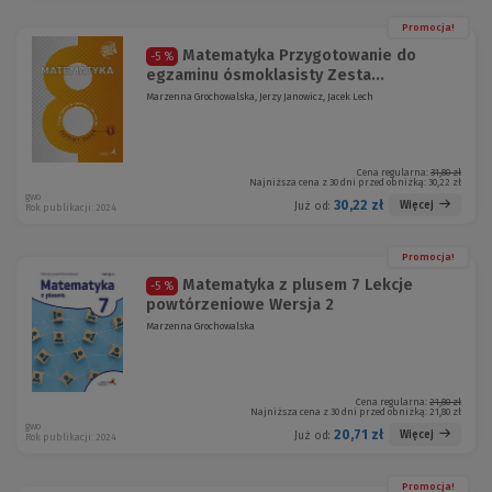
Promocja!
Matematyka Przygotowanie do
-5 %
egzaminu ósmoklasisty Zesta...
Marzenna Grochowalska, Jerzy Janowicz, Jacek Lech
Cena regularna:
31,80 zł
Najniższa cena z 30 dni przed obniżką:
30,22 zł
gwo
30,22 zł
Więcej
Już od:
Rok publikacji: 2024
Promocja!
Matematyka z plusem 7 Lekcje
-5 %
powtórzeniowe Wersja 2
Marzenna Grochowalska
Cena regularna:
21,80 zł
Najniższa cena z 30 dni przed obniżką:
21,80 zł
gwo
20,71 zł
Więcej
Już od:
Rok publikacji: 2024
Promocja!