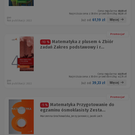
Cena regularna:
68,00 zł
Najniższa cena z 30 dni przed obniżką:
68,00 zł
gwo
61,19 zł
Więcej
Już od:
Rok publikacji: 2022
Promocja!
Matematyka z plusem 4 Zbiór
-10 %
zadań Zakres podstawowy i r...
Cena regularna:
43,70 zł
Najniższa cena z 30 dni przed obniżką:
43,70 zł
gwo
39,33 zł
Więcej
Już od:
Rok publikacji: 2022
Promocja!
Matematyka Przygotowanie do
-5 %
egzaminu ósmoklasisty Zesta...
Marzenna Grochowalska, Jerzy Janowicz, Jacek Lech