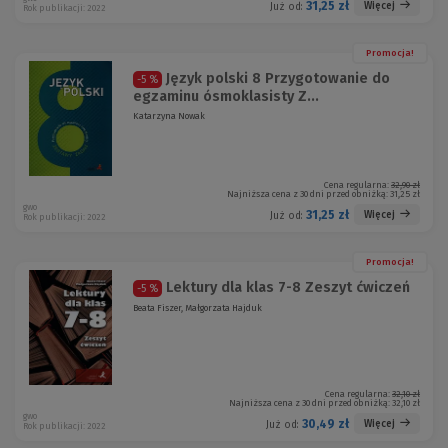
31,25 zł
Więcej
Już od:
Rok publikacji: 2022
Promocja!
Język polski 8 Przygotowanie do
-5 %
egzaminu ósmoklasisty Z...
Katarzyna Nowak
Cena regularna:
32,90 zł
Najniższa cena z 30 dni przed obniżką:
31,25 zł
gwo
31,25 zł
Więcej
Już od:
Rok publikacji: 2022
Promocja!
Lektury dla klas 7-8 Zeszyt ćwiczeń
-5 %
Beata Fiszer, Małgorzata Hajduk
Cena regularna:
32,10 zł
Najniższa cena z 30 dni przed obniżką:
32,10 zł
gwo
30,49 zł
Więcej
Już od:
Rok publikacji: 2022