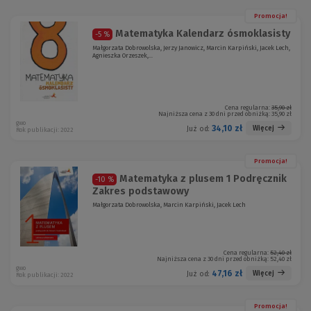
Promocja!
Matematyka Kalendarz ósmoklasisty
-5 %
Małgorzata Dobrowolska, Jerzy Janowicz, Marcin Karpiński, Jacek Lech,
Agnieszka Orzeszek,...
Cena regularna:
35,90 zł
Najniższa cena z 30 dni przed obniżką:
35,90 zł
gwo
34,10 zł
Więcej
Już od:
Rok publikacji: 2022
Promocja!
Matematyka z plusem 1 Podręcznik
-10 %
Zakres podstawowy
Małgorzata Dobrowolska, Marcin Karpiński, Jacek Lech
Cena regularna:
52,40 zł
Najniższa cena z 30 dni przed obniżką:
52,40 zł
gwo
47,16 zł
Więcej
Już od:
Rok publikacji: 2022
Promocja!