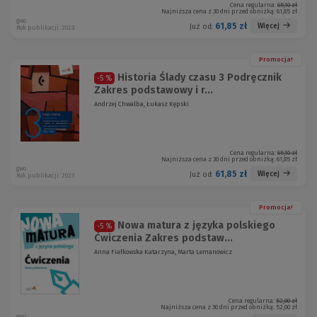
Cena regularna:
65,10 zł
Najniższa cena z 30 dni przed obniżką:
61,85 zł
gwo
61,85 zł
Więcej
Już od:
Rok publikacji: 2023
Promocja!
Historia Ślady czasu 3 Podręcznik
-5 %
Zakres podstawowy i r...
Andrzej Chwalba, Łukasz Kępski
Cena regularna:
65,10 zł
Najniższa cena z 30 dni przed obniżką:
61,85 zł
gwo
61,85 zł
Więcej
Już od:
Rok publikacji: 2023
Promocja!
Nowa matura z języka polskiego
-5 %
Ćwiczenia Zakres podstaw...
Anna Fiałkowska Katarzyna, Marta Lemanowicz
Cena regularna:
52,00 zł
Najniższa cena z 30 dni przed obniżką:
52,00 zł
gwo