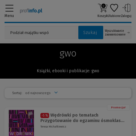
0
Menu
Koszyk
Ulubione
Zaloguj
Wyszukiwanie
Szukaj
zaawansowane
gwo
Książki, ebooki i publikacje: gwo
Sortuj:
Promocja!
Wędrówki po tematach
-5 %
Przygotowanie do egzaminu ósmoklas...
Teresa Michałkiewicz