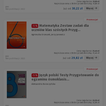
Cena regularna:
31,80 zł
Najniższa cena z 30 dni przed obniżką:
31,80 zł
gwo
30,22 zł
Więcej
Już od:
Rok publikacji: 2022
Promocja!
Matematyka Zestaw zadań dla
-5 %
uczniów klas szóstych Przyg...
Agnieszka Orzeszek, Jerzy Janowicz
Cena regularna:
31,40 zł
Najniższa cena z 30 dni przed obniżką:
31,40 zł
gwo
29,82 zł
Więcej
Już od:
Rok publikacji: 2022
Promocja!
Język polski Testy Przygotowanie do
-5 %
egzaminu ósmoklasis...
Aleksandra Buraczyńska
Cena regularna:
32,90 zł
Najniższa cena z 30 dni przed obniżką:
32,90 zł
gwo