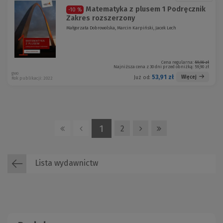
Matematyka z plusem 1 Podręcznik
-10 %
Zakres rozszerzony
Małgorzata Dobrowolska, Marcin Karpiński, Jacek Lech
Cena regularna:
59,90 zł
Najniższa cena z 30 dni przed obniżką:
59,90 zł
gwo
53,91 zł
Więcej
Już od:
Rok publikacji: 2022
1
2
Lista wydawnictw