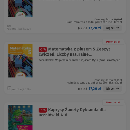
Cena regularna:
18,10 zł
Najniższa cena z 30 dni przed obniżką:
17,20 zł
gwo
17,20 zł
Więcej
Już od:
Rok publikacji: 2024
Promocja!
Matematyka z plusem 5 Zeszyt
-5 %
ćwiczeń. Liczby naturalne...
Zofia Bolałek, Małgorzata Dobrowolska, Adam Mysior, Stanisław Wojtan
Cena regularna:
18,10 zł
Najniższa cena z 30 dni przed obniżką:
18,10 zł
gwo
17,20 zł
Więcej
Już od:
Rok publikacji: 2024
Promocja!
Kaprysy Żanety Dyktanda dla
-5 %
uczniów kl 4-6