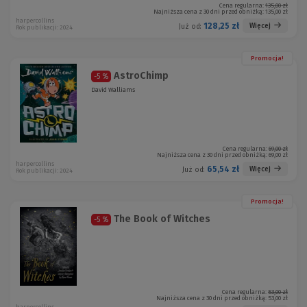
Cena regularna:
135,00 zł
Najniższa cena z 30 dni przed obniżką:
135,00 zł
harpercollins
128,25 zł
Więcej
Już od:
Rok publikacji: 2024
Promocja!
AstroChimp
-5 %
David Walliams
Cena regularna:
69,00 zł
Najniższa cena z 30 dni przed obniżką:
69,00 zł
harpercollins
65,54 zł
Więcej
Już od:
Rok publikacji: 2024
Promocja!
The Book of Witches
-5 %
Cena regularna:
53,00 zł
Najniższa cena z 30 dni przed obniżką:
53,00 zł