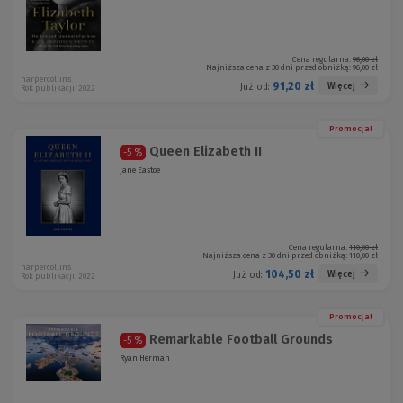
Cena regularna:
96,00 zł
Najniższa cena z 30 dni przed obniżką:
96,00 zł
harpercollins
91,20 zł
Więcej
Już od:
Rok publikacji: 2022
Promocja!
Queen Elizabeth II
-5 %
Jane Eastoe
Cena regularna:
110,00 zł
Najniższa cena z 30 dni przed obniżką:
110,00 zł
harpercollins
104,50 zł
Więcej
Już od:
Rok publikacji: 2022
Promocja!
Remarkable Football Grounds
-5 %
Ryan Herman