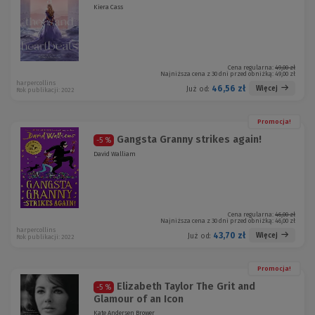
Kiera Cass
Cena regularna:
49,00 zł
Najniższa cena z 30 dni przed obniżką:
49,00 zł
harpercollins
46,56 zł
Więcej
Już od:
Rok publikacji: 2022
Promocja!
Gangsta Granny strikes again!
-5 %
David Walliam
Cena regularna:
46,00 zł
Najniższa cena z 30 dni przed obniżką:
46,00 zł
harpercollins
43,70 zł
Więcej
Już od:
Rok publikacji: 2022
Promocja!
Elizabeth Taylor The Grit and
-5 %
Glamour of an Icon
Kate Andersen Brower