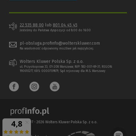
22 535 88 00
lub
801 04 45 45
Jesteśmy do Państwa dyspozycji od 8:00 do 16:00
pl-obsluga.profinfo@wolterskluwer.com
Na wiadomość odpowiemy możliwe jak najszybciej.
Wolters Kluwer Polska Sp. z o.o.
ul. Przyokopowa 33, 01-208 Warszawa; NIP: 583-001-89-31, REGON:
190610277, KRS: 0000709879, Sąd rejonowy dla M.S. Warszawy
Copyright 1997 - 2026 Wolters Kluwer Polska Sp. z o.o.