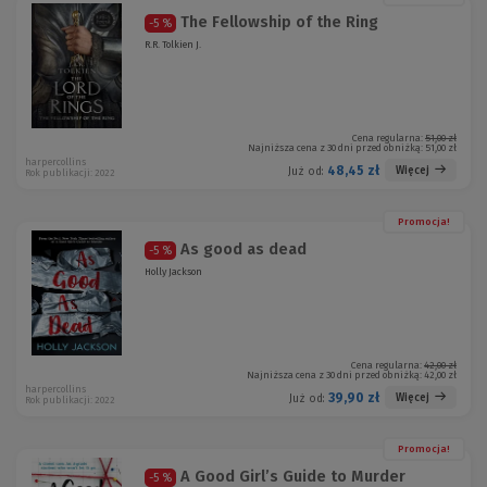
The Fellowship of the Ring
-5 %
R.R. Tolkien J.
Cena regularna:
51,00 zł
Najniższa cena z 30 dni przed obniżką:
51,00 zł
harpercollins
48,45 zł
Więcej
Już od:
Rok publikacji: 2022
Promocja!
As good as dead
-5 %
Holly Jackson
Cena regularna:
42,00 zł
Najniższa cena z 30 dni przed obniżką:
42,00 zł
harpercollins
39,90 zł
Więcej
Już od:
Rok publikacji: 2022
Promocja!
A Good Girl’s Guide to Murder
-5 %