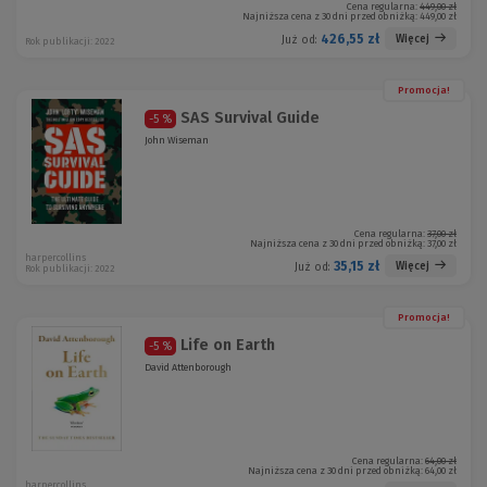
Cena regularna:
449,00 zł
Najniższa cena z 30 dni przed obniżką:
449,00 zł
426,55 zł
Więcej
Już od:
Rok publikacji: 2022
Promocja!
SAS Survival Guide
-5 %
John Wiseman
Cena regularna:
37,00 zł
Najniższa cena z 30 dni przed obniżką:
37,00 zł
harpercollins
35,15 zł
Więcej
Już od:
Rok publikacji: 2022
Promocja!
Life on Earth
-5 %
David Attenborough
Cena regularna:
64,00 zł
Najniższa cena z 30 dni przed obniżką:
64,00 zł
harpercollins