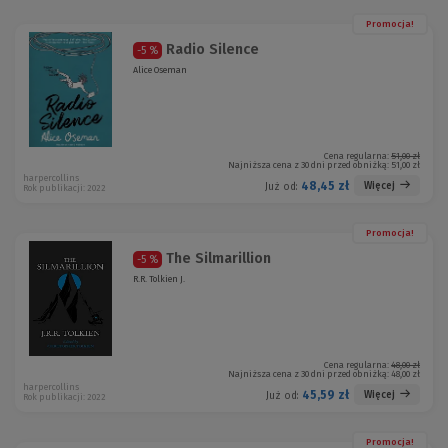
Promocja!
Radio Silence
-5 %
Alice Oseman
Cena regularna:
51,00 zł
Najniższa cena z 30 dni przed obniżką:
51,00 zł
harpercollins
48,45 zł
Więcej
Już od:
Rok publikacji: 2022
Promocja!
The Silmarillion
-5 %
R.R. Tolkien J.
Cena regularna:
48,00 zł
Najniższa cena z 30 dni przed obniżką:
48,00 zł
harpercollins
45,59 zł
Więcej
Już od:
Rok publikacji: 2022
Promocja!