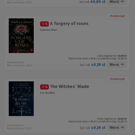
60,80 zł
Więcej
Już od:
Rok publikacji: 2022
Promocja!
A forgery of roses
-5 %
S.Jessica Olson
Cena regularna:
52,00 zł
Najniższa cena z 30 dni przed obniżką:
52,00 zł
harpercollins
49,39 zł
Więcej
Już od:
Rok publikacji: 2022
Promocja!
The Witches’ Blade
-5 %
K.A. Mulford
Cena regularna:
52,00 zł
Najniższa cena z 30 dni przed obniżką:
52,00 zł
harpercollins
49,39 zł
Więcej
Już od:
Rok publikacji: 2022