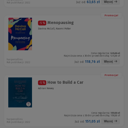
63,65 zł
Więcej
Już od:
Rok publikacji: 2022
Promocja!
Menopausing
-5 %
Davina McCall, Naomi Potter
Cena regularna:
125,00 zł
Najniższa cena z 30 dni przed obniżką:
125,00 zł
harpercollins
118,76 zł
Więcej
Już od:
Rok publikacji: 2022
Promocja!
How to Build a Car
-5 %
Adrian Newey
Cena regularna:
159,00 zł
Najniższa cena z 30 dni przed obniżką:
159,00 zł
harpercollins
151,05 zł
Więcej
Już od:
Rok publikacji: 2022