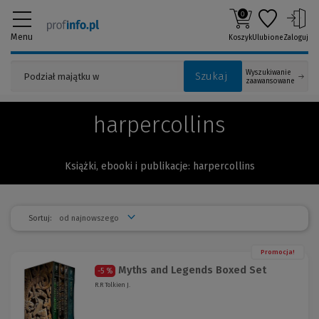
0
Menu
Koszyk
Ulubione
Zaloguj
Wyszukiwanie
Szukaj
zaawansowane
harpercollins
Książki, ebooki i publikacje: harpercollins
Sortuj:
Promocja!
Myths and Legends Boxed Set
-5 %
R.R Tolkien J.