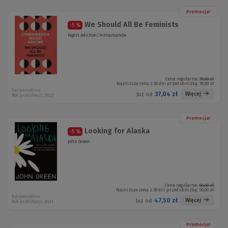
Promocja!
We Should All Be Feminists
-5 %
Ngozi Adichie Chimamanda
Cena regularna:
39,00 zł
Najniższa cena z 30 dni przed obniżką:
39,00 zł
harpercollins
37,04 zł
Więcej
Już od:
Rok publikacji: 2022
Promocja!
Looking for Alaska
-5 %
John Green
Cena regularna:
50,00 zł
Najniższa cena z 30 dni przed obniżką:
50,00 zł
harpercollins
47,50 zł
Więcej
Już od:
Rok publikacji: 2021
Promocja!