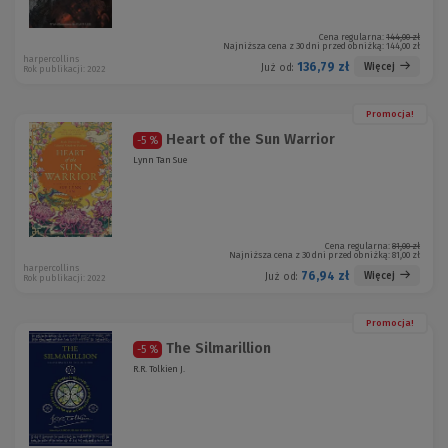
Cena regularna:
144,00 zł
Najniższa cena z 30 dni przed obniżką:
144,00 zł
harpercollins
136,79 zł
Więcej
Już od:
Rok publikacji: 2022
Promocja!
Heart of the Sun Warrior
-5 %
Lynn Tan Sue
Cena regularna:
81,00 zł
Najniższa cena z 30 dni przed obniżką:
81,00 zł
harpercollins
76,94 zł
Więcej
Już od:
Rok publikacji: 2022
Promocja!
The Silmarillion
-5 %
R.R. Tolkien J.