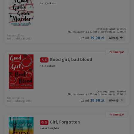
Holly Jackson
Cena regularna:
42,00 zł
Najniższa cena z 30 dni przed obniżką:
42,00 zł
harpercollins
39,90 zł
Więcej
Już od:
Rok publikacji: 2022
Promocja!
Good girl, bad blood
-5 %
Holly Jackson
Cena regularna:
42,00 zł
Najniższa cena z 30 dni przed obniżką:
42,00 zł
harpercollins
39,90 zł
Więcej
Już od:
Rok publikacji: 2022
Promocja!
Girl, Forgotten
-5 %
Karin Slaughter