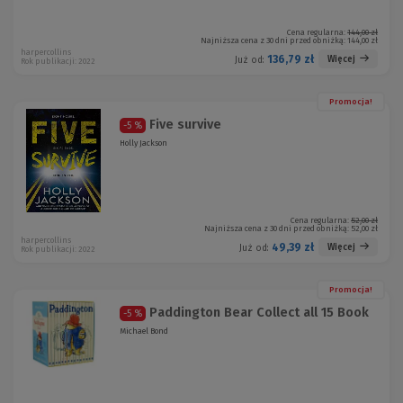
Cena regularna:
144,00 zł
Najniższa cena z 30 dni przed obniżką:
144,00 zł
harpercollins
136,79 zł
Więcej
Już od:
Rok publikacji: 2022
Promocja!
Five survive
-5 %
Holly Jackson
Cena regularna:
52,00 zł
Najniższa cena z 30 dni przed obniżką:
52,00 zł
harpercollins
49,39 zł
Więcej
Już od:
Rok publikacji: 2022
Promocja!
Paddington Bear Collect all 15 Book
-5 %
Michael Bond