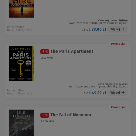
Cena regularna:
40,00 zł
Najniższa cena z 30 dni przed obniżką:
40,00 zł
harpercollins
38,00 zł
Więcej
Już od:
Rok publikacji: 2022
Promocja!
The Paris Apartment
-5 %
Lucy Foley
Cena regularna:
52,00 zł
Najniższa cena z 30 dni przed obniżką:
52,00 zł
harpercollins
49,39 zł
Więcej
Już od:
Rok publikacji: 2022
Promocja!
The Fall of Númenor
-5 %
R.R. Tolkien J.