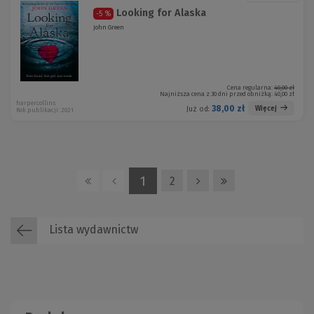
Looking for Alaska
-5 %
John Green
Cena regularna:
40,00 zł
Najniższa cena z 30 dni przed obniżką:
40,00 zł
harpercollins
38,00 zł
Więcej
Już od:
Rok publikacji: 2021
1
2
Lista wydawnictw