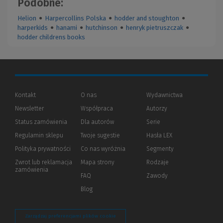
Podobne:
Helion
●
Harpercollins Polska
●
hodder and stoughton
●
harperkids
●
hanami
●
hutchinson
●
henryk pietruszczak
●
hodder childrens books
Kontakt
O nas
Wydawnictwa
Newsletter
Współpraca
Autorzy
Status zamówienia
Dla autorów
(Nowe
(Link
Serie
okno)
do
Regulamin sklepu
Twoje sugestie
Hasła LEX
innej
strony)
Polityka prywatności
(Nowe
(Link
Co nas wyróżnia
Segmenty
okno)
do
Zwrot lub reklamacja
Mapa strony
Rodzaje
innej
zamówienia
strony)
FAQ
Zawody
Blog
Zarządzaj preferencjami plików cookie