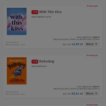
Promocja!
With This Kiss
-5 %
Hope Fletcher Carrie
Cena regularna:
48,00 zł
Najniższa cena z 30 dni przed obniżką:
45,59 zł
harpercollins
45,59 zł
Więcej
Już od:
Rok publikacji: 2023
Promocja!
Robodog
-5 %
David Walliams
Cena regularna:
69,00 zł
Najniższa cena z 30 dni przed obniżką:
65,54 zł
harpercollins
65,54 zł
Więcej
Już od:
Rok publikacji: 2023
Promocja!