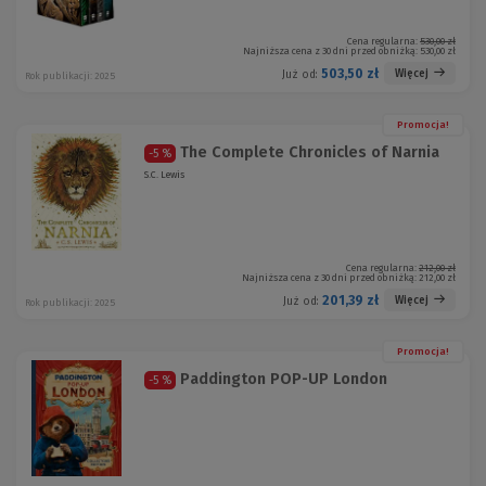
Cena regularna:
530,00 zł
Najniższa cena z 30 dni przed obniżką:
530,00 zł
503,50 zł
Więcej
Już od:
Rok publikacji: 2025
Promocja!
The Complete Chronicles of Narnia
-5 %
S.C. Lewis
Cena regularna:
212,00 zł
Najniższa cena z 30 dni przed obniżką:
212,00 zł
201,39 zł
Więcej
Już od:
Rok publikacji: 2025
Promocja!
Paddington POP-UP London
-5 %