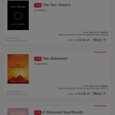
The Two Towers
-5 %
R.R. Tolkien J.
Cena regularna:
49,00 zł
Najniższa cena z 30 dni przed obniżką:
49,00 zł
harpercollins
46,56 zł
Więcej
Już od:
Rok publikacji: 2022
Promocja!
The Alchemist
-5 %
Paulo Coelho
Cena regularna:
54,00 zł
Najniższa cena z 30 dni przed obniżką:
54,00 zł
harpercollins
51,30 zł
Więcej
Już od:
Rok publikacji: 2022
Promocja!
A thousand heartbeats
-5 %