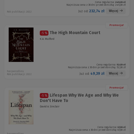
Cena regularna:
245,00 zł
Najniższa cena z 30 dni przed obniżką:
245,00 zł
232,74 zł
Więcej
Już od:
Rok publikacji: 2022
Promocja!
The High Mountain Court
-5 %
K.A. Mulford
Cena regularna:
52,00 zł
Najniższa cena z 30 dni przed obniżką:
52,00 zł
harpercollins
49,39 zł
Więcej
Już od:
Rok publikacji: 2022
Promocja!
Lifespan Why We Age and Why We
-5 %
Don't Have To
David A. Sinclair
Cena regularna:
67,00 zł
Najniższa cena z 30 dni przed obniżką:
67,00 zł
harpercollins