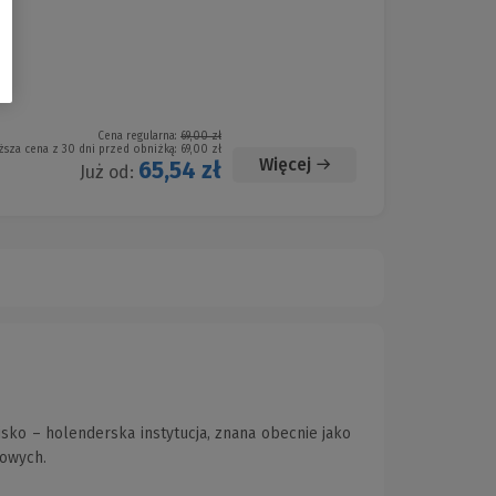
Cena regularna:
69,00 zł
ższa cena z 30 dni przed obniżką:
69,00 zł
Więcej
65,54 zł
Już od:
sko – holenderska instytucja, znana obecnie jako
sowych.