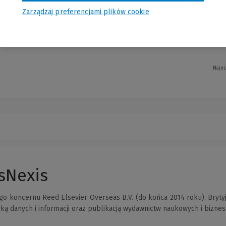
Zarządzaj preferencjami plików cookie
Najni
isNexis
o koncernu Reed Elsevier Overseas B.V. (do końca 2014 roku). Brytyj
yką danych i informacji oraz publikacją wydawnictw naukowych i bizne