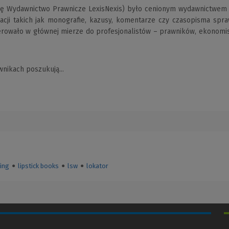
zwę Wydawnictwo Prawnicze LexisNexis) było cenionym wydawnictwem d
cji takich jak monografie, kazusy, komentarze czy czasopisma spraw
rowało w głównej mierze do profesjonalistów – prawników, ekonomist
nikach poszukują...
hing
●
lipstick books
●
lsw
●
lokator