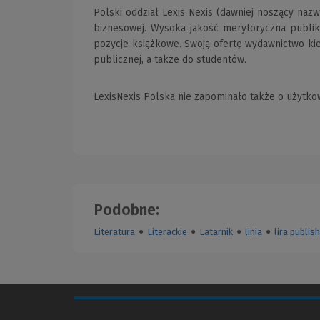
Polski oddział Lexis Nexis (dawniej noszący na
biznesowej. Wysoka jakość merytoryczna publika
pozycje książkowe. Swoją ofertę wydawnictwo kie
publicznej, a także do studentów.
LexisNexis Polska nie zapominało także o użytkow
Podobne:
Literatura
●
Literackie
●
Latarnik
●
linia
●
lira publis