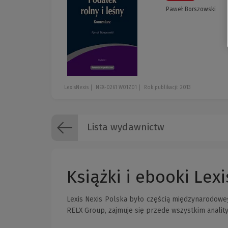
Paweł Borszowski
LexisNexis
NEX-0261 W01Z01
Rok publikacji: 2013
Lista wydawnictw
Książki i ebooki Lex
Lexis Nexis Polska było częścią międzynarodoweg
RELX Group, zajmuje się przede wszystkim analit