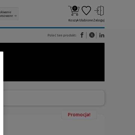
0
ukiwanie
ansowane
Koszyk
Ulubione
Zaloguj
(Nowe okno)
(Link do innej strony)
(Link do innej strony)
Poleć ten produkt:
Promocja!