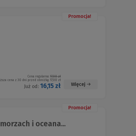
Promocja!
Cena regularna:
17,00 zł
iższa cena z 30 dni przed obniżką:
17,00 zł
Więcej
16,15 zł
Już od:
Promocja!
orzach i oceana...