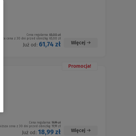
Cena regularna:
65,00 zł
ższa cena z 30 dni przed obniżką:
65,00 zł
Więcej
61,74 zł
Już od:
Promocja!
Cena regularna:
19,99 zł
niższa cena z 30 dni przed obniżką:
19,99 zł
Więcej
18,99 zł
Już od: