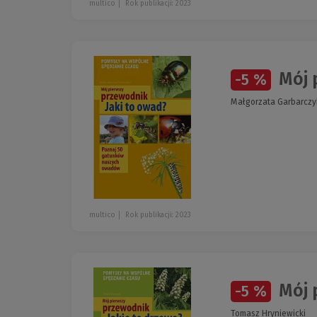
multico
Rok publikacji: 2023
Mój 
-5 %
Małgorzata Garbarczy
multico
Rok publikacji: 2023
Mój 
-5 %
Tomasz Hryniewicki