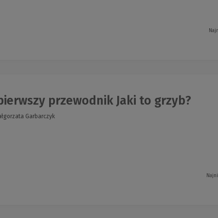
Naj
ierwszy przewodnik Jaki to grzyb?
ałgorzata Garbarczyk
Najn