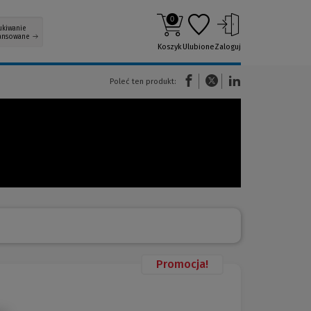
0
ukiwanie
ansowane
Koszyk
Ulubione
Zaloguj
(Nowe okno)
(Link do innej strony)
(Link do innej strony)
Poleć ten produkt:
Promocja!