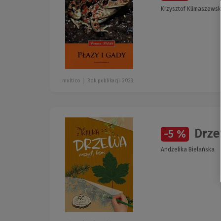
Krzysztof Klimaszewsk
multico
Rok publikacji: 2023
Drze
-5 %
Andżelika Bielańska