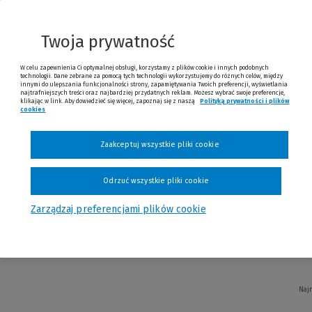
i
Twoja prywatność
W celu zapewnienia Ci optymalnej obsługi, korzystamy z plików cookie i innych podobnych
technologii. Dane zebrane za pomocą tych technologii wykorzystujemy do różnych celów, między
innymi do ulepszania funkcjonalności strony, zapamiętywania Twoich preferencji, wyświetlania
Najni
najtrafniejszych treści oraz najbardziej przydatnych reklam. Możesz wybrać swoje preferencje,
klikając w link. Aby dowiedzieć się więcej, zapoznaj się z naszą
Polityką prywatności i plików
cookies
(Nowe okno)
(Link do innej strony)
Zaakceptuj wszystkie pliki cookie
Odrzuć wszystkie pliki cookie
wa naszych lasów Zeszyt z kalką
Zarządzaj preferencjami plików cookie
Naj