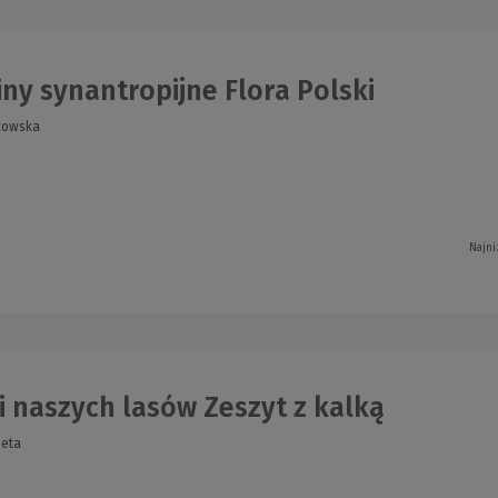
ny synantropijne Flora Polski
kowska
Najni
 naszych lasów Zeszyt z kalką
ieta