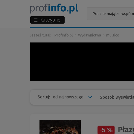
Kategorie
Jesteś tutaj:
Profinfo.pl
Wydawnictwa
multico
Sortuj:
Sposób wyświetla
Płazy
-5 %