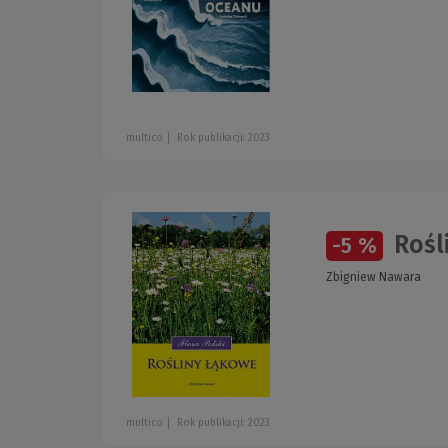
multico
Rok publikacji: 2023
Rośli
-5 %
Zbigniew Nawara
multico
Rok publikacji: 2023