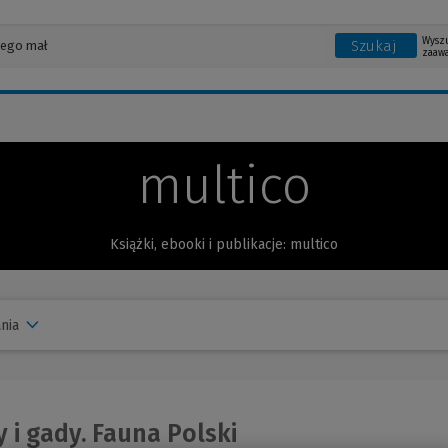
Wysz
Szukaj
zaaw
multico
Książki, ebooki i publikacje: multico
nia
 i gady. Fauna Polski