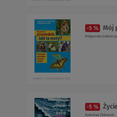
Mój p
-5 %
Małgorzata Garbarczy
multico
Rok publikacji: 2023
Życi
-5 %
Radosław Żbikowski