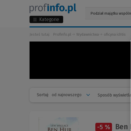
Kategorie
Jesteś tutaj:
Profinfo.pl
Wydawnictwa
oficyna ichtis
Sortuj:
Sposób wyświetla
Ben 
-5 %