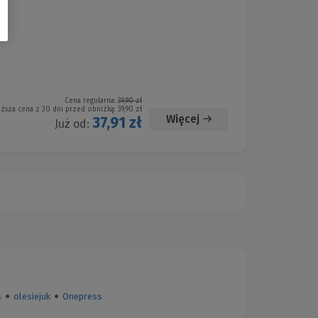
Cena regularna:
39,90 zł
iższa cena z 30 dni przed obniżką:
39,90 zł
Więcej
37,91 zł
Już od:
s
●
olesiejuk
●
Onepress