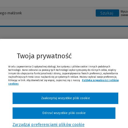
Wysz
Szukaj
zaaw
oficyna ichtis
Twoja prywatność
W celu zapewnienia Ci optymalnej obsługi, korzystamy z plików cookie i innych podobnych
Książki, ebooki i publikacje: oficyna ichtis
technologii. Dane zebrane za pomocą tych technologii wykorzystujemy do różnych celów, między
innymi do ulepszania funkcjonalności strony, zapamiętywania Twoich preferencji, wyświetlania
najtrafniejszych treści oraz najbardziej przydatnych reklam. Możesz wybrać swoje preferencje,
klikając w link. Aby dowiedzieć się więcej, zapoznaj się z naszą
Polityką prywatności i plików
cookies
(Nowe okno)
(Link do innej strony)
nia
Zaakceptuj wszystkie pliki cookie
Odrzuć wszystkie pliki cookie
Hur
Zarządzaj preferencjami plików cookie