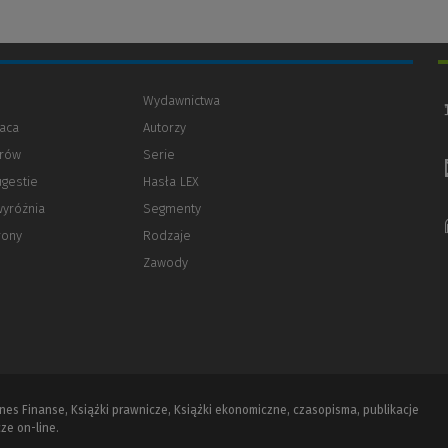
Wydawnictwa
aca
Autorzy
orów
(Nowe
(Link
Serie
okno)
do
ugestie
Hasła LEX
innej
strony)
wyróżnia
Segmenty
rony
Rodzaje
Zawody
iznes Finanse, Książki prawnicze, Książki ekonomiczne, czasopisma, publikacje
ze on-line.