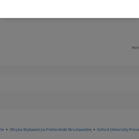
Najn
te
●
Oficyna Wydawnicza Politechniki Wrocławskiej
●
Oxford University Pres