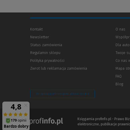
Kontakt
O nas
Newsletter
Współpr
Status zamówienia
Dla aut
Regulamin sklepu
Twoje s
Polityka prywatności
(Nowe
(Link
Co nas 
okno)
do
Zwrot lub reklamacja zamówienia
Mapa st
innej
strony)
FAQ
Blog
Zarządzaj preferencjami plików cookie
Księgarnia profinfo.pl - Prawo B
elektroniczne, publikacje prawnic