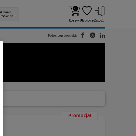
0
ukiwanie
ansowane
Koszyk
Ulubione
Zaloguj
(Nowe okno)
(Link do innej strony)
(Link do innej strony)
Poleć ten produkt:
Promocja!