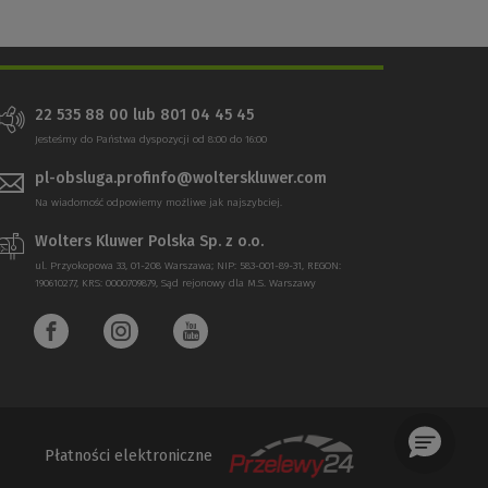
22 535 88 00
lub
801 04 45 45
Jesteśmy do Państwa dyspozycji od 8:00 do 16:00
pl-obsluga.profinfo@wolterskluwer.com
Na wiadomość odpowiemy możliwe jak najszybciej.
Wolters Kluwer Polska Sp. z o.o.
ul. Przyokopowa 33, 01-208 Warszawa; NIP: 583-001-89-31, REGON:
190610277, KRS: 0000709879, Sąd rejonowy dla M.S. Warszawy
Płatności elektroniczne
(Nowe
(Link