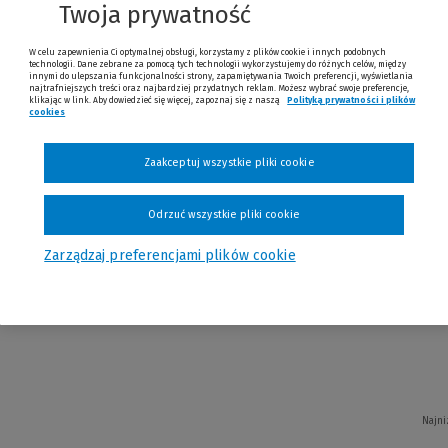
Twoja prywatność
i
W celu zapewnienia Ci optymalnej obsługi, korzystamy z plików cookie i innych podobnych
technologii. Dane zebrane za pomocą tych technologii wykorzystujemy do różnych celów, między
innymi do ulepszania funkcjonalności strony, zapamiętywania Twoich preferencji, wyświetlania
najtrafniejszych treści oraz najbardziej przydatnych reklam. Możesz wybrać swoje preferencje,
klikając w link. Aby dowiedzieć się więcej, zapoznaj się z naszą
Polityką prywatności i plików
cookies
(Nowe okno)
(Link do innej strony)
Najni
Zaakceptuj wszystkie pliki cookie
Odrzuć wszystkie pliki cookie
Zarządzaj preferencjami plików cookie
gdzie jesteś?
Najni