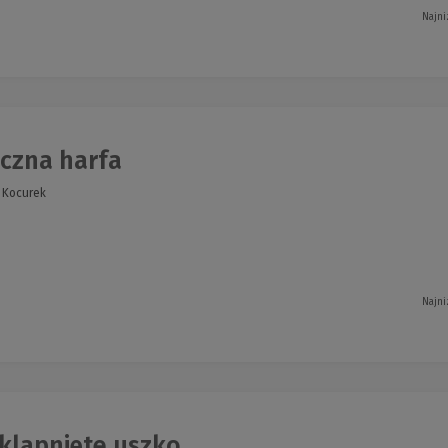
Najni
czna harfa
a Kocurek
Najni
 klapnięte uszko