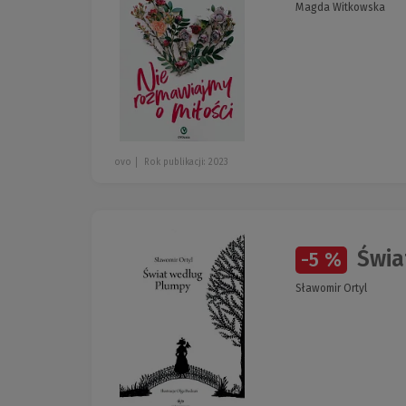
Magda Witkowska
ovo
Rok publikacji: 2023
Świa
-5 %
Sławomir Ortyl