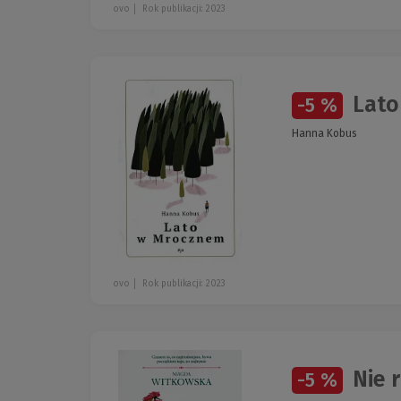
ovo
Rok publikacji: 2023
Lato
-5 %
Hanna Kobus
ovo
Rok publikacji: 2023
Nie 
-5 %