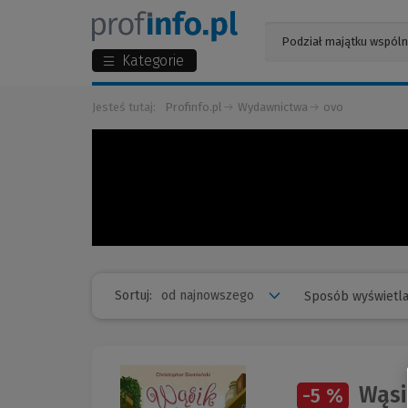
Kategorie
Jesteś tutaj:
Profinfo.pl
Wydawnictwa
ovo
Sortuj:
Sposób wyświetla
Wąsi
-5 %