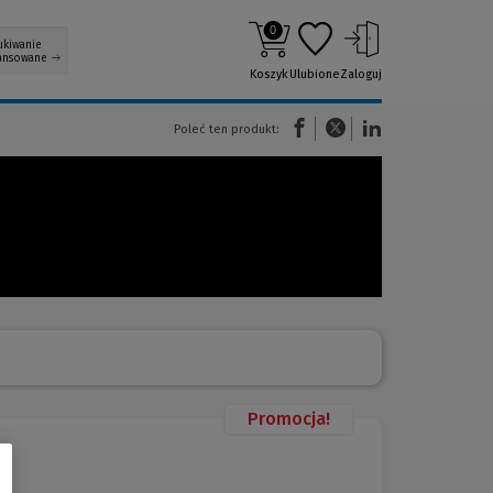
0
ukiwanie
ansowane
Koszyk
Ulubione
Zaloguj
(Nowe okno)
(Link do innej strony)
(Link do innej strony)
Poleć ten produkt:
Promocja!