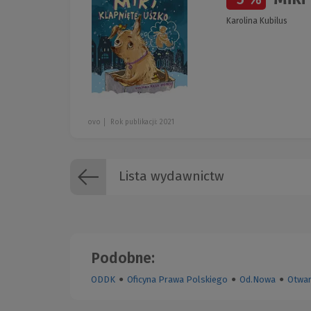
Karolina Kubilus
ovo
Rok publikacji: 2021
Lista wydawnictw
Podobne:
ODDK
●
Oficyna Prawa Polskiego
●
Od.Nowa
●
Otwar