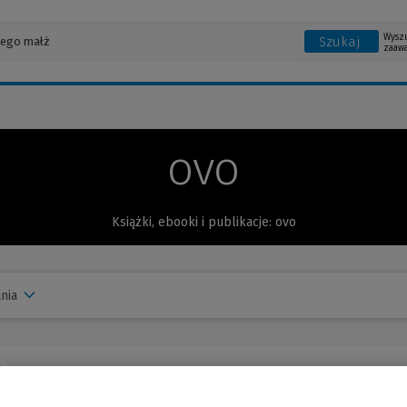
Wysz
Szukaj
zaaw
ovo
Książki, ebooki i publikacje: ovo
nia
k i sekrety gotowania