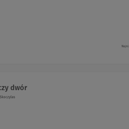
Najni
czy dwór
 Skoczylas