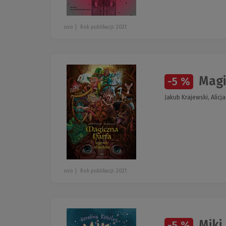
ovo
Rok publikacji: 2021
Magi
-5 %
Jakub Krajewski, Alicj
ovo
Rok publikacji: 2021
Miki
-5 %