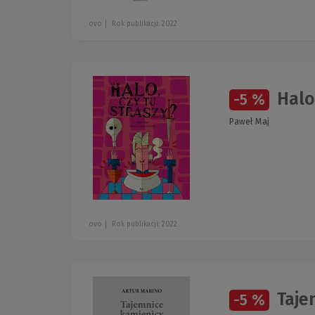
ovo
Rok publikacji: 2022
Halo 
-5 %
Paweł Maj
ovo
Rok publikacji: 2022
Tajem
-5 %