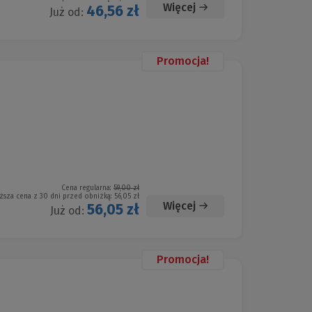
Więcej
46,56 zł
Już od:
Promocja!
Cena regularna:
59,00 zł
ższa cena z 30 dni przed obniżką:
56,05 zł
Więcej
56,05 zł
Już od:
Promocja!