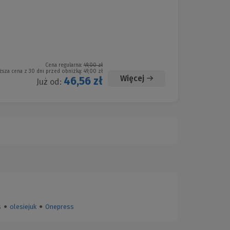
Cena regularna:
49,00 zł
ższa cena z 30 dni przed obniżką:
49,00 zł
Więcej
46,56 zł
Już od:
s
●
olesiejuk
●
Onepress