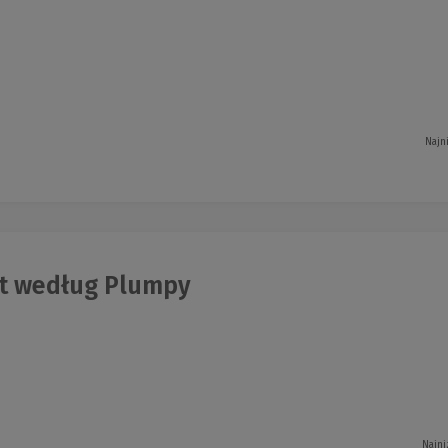
Najn
t według Plumpy
Najni