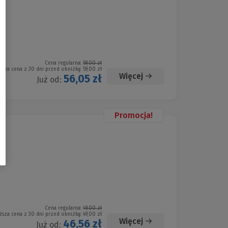
Cena regularna:
59,00 zł
ższa cena z 30 dni przed obniżką:
59,00 zł
Więcej
56,05 zł
Już od:
Promocja!
Cena regularna:
49,00 zł
ższa cena z 30 dni przed obniżką:
49,00 zł
Więcej
46,56 zł
Już od: