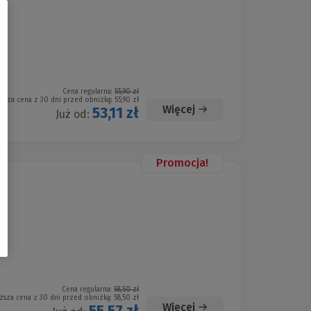
Cena regularna:
55,90 zł
iższa cena z 30 dni przed obniżką:
55,90 zł
Więcej
53,11 zł
Już od:
Promocja!
Cena regularna:
58,50 zł
ższa cena z 30 dni przed obniżką:
58,50 zł
Więcej
55,57 zł