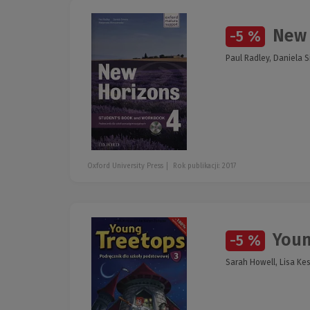
New 
-5 %
Paul Radley, Daniela
Oxford University Press
Rok publikacji: 2017
Youn
-5 %
Sarah Howell, Lisa K