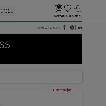
0
ukiwanie
ansowane
Koszyk
Ulubione
Zaloguj
(Nowe okno)
(Link do innej strony)
(Link do innej strony)
Poleć ten produkt:
ss
Promocja!