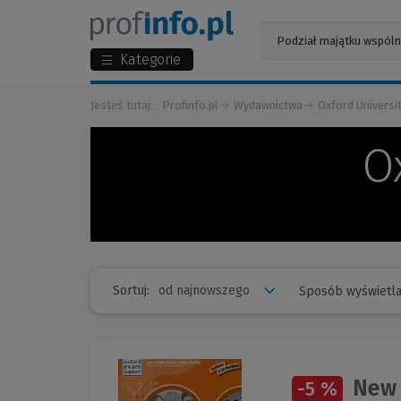
Kategorie
Jesteś tutaj:
Profinfo.pl
Wydawnictwa
Oxford Universi
O
Sortuj:
Sposób wyświetla
New 
-5 %