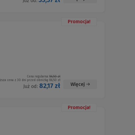
Już od:
Promocja!
Cena regularna:
86,50 zł
ższa cena z 30 dni przed obniżką:
86,50 zł
Więcej
82,17 zł
Już od:
Promocja!