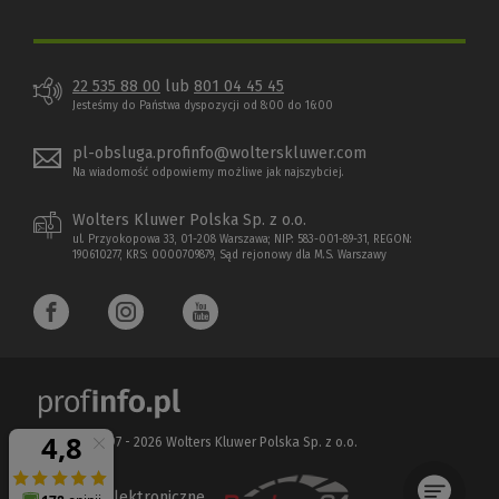
22 535 88 00
lub
801 04 45 45
Jesteśmy do Państwa dyspozycji od 8:00 do 16:00
pl-obsluga.profinfo@wolterskluwer.com
Na wiadomość odpowiemy możliwe jak najszybciej.
Wolters Kluwer Polska Sp. z o.o.
ul. Przyokopowa 33, 01-208 Warszawa; NIP: 583-001-89-31, REGON:
190610277, KRS: 0000709879, Sąd rejonowy dla M.S. Warszawy
Copyright 1997 - 2026 Wolters Kluwer Polska Sp. z o.o.
Płatności elektroniczne