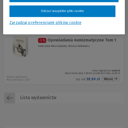
Odrzuć wszystkie pliki cookie
Cena regularna:
67,20 zł
Najniższa cena z 30 dni przed obniżką:
67,20 zł
tomasz witkiewicz
63,84 zł
Więcej
Już od:
Rok publikacji: 2021
Zarządzaj preferencjami plików cookie
Promocja!
Opowiadania numizmatyczne Tom 1
-5 %
Katarzyna Marciszewska, Tomasz Witkiewicz
Cena regularna:
42,00 zł
Najniższa cena z 30 dni przed obniżką:
42,00 zł
tomasz witkiewicz
39,90 zł
Więcej
Już od:
Rok publikacji: 2021
Lista wydawnictw