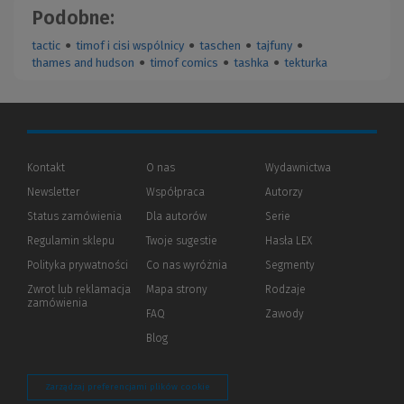
Podobne:
tactic
●
timof i cisi wspólnicy
●
taschen
●
tajfuny
●
thames and hudson
●
timof comics
●
tashka
●
tekturka
Kontakt
O nas
Wydawnictwa
Newsletter
Współpraca
Autorzy
Status zamówienia
Dla autorów
(Nowe
(Link
Serie
okno)
do
Regulamin sklepu
Twoje sugestie
Hasła LEX
innej
strony)
Polityka prywatności
(Nowe
(Link
Co nas wyróżnia
Segmenty
okno)
do
Zwrot lub reklamacja
Mapa strony
Rodzaje
innej
zamówienia
strony)
FAQ
Zawody
Blog
Zarządzaj preferencjami plików cookie