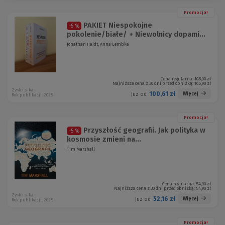
Promocja!
PAKIET Niespokojne
-5 %
pokolenie/białe/ + Niewolnicy dopami...
Jonathan Haidt, Anna Lembke
Cena regularna:
105,90 zł
Najniższa cena z 30 dni przed obniżką:
105,90 zł
Zysk i s-ka
100,61 zł
Więcej
Już od:
Rok publikacji: 2025
Promocja!
Przyszłość geografii. Jak polityka w
-5 %
kosmosie zmieni na...
Tim Marshall
Cena regularna:
54,90 zł
Najniższa cena z 30 dni przed obniżką:
54,90 zł
Zysk i s-ka
52,16 zł
Więcej
Już od:
Rok publikacji: 2025
Promocja!