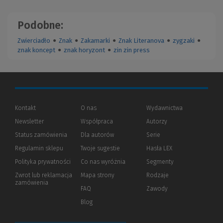
Podobne:
Zwierciadło
●
Znak
●
Zakamarki
●
Znak Literanova
●
zygzaki
●
znak koncept
●
znak horyzont
●
zin zin press
Kontakt
O nas
Wydawnictwa
Newsletter
Współpraca
Autorzy
Status zamówienia
Dla autorów
(Nowe
(Link
Serie
okno)
do
Regulamin sklepu
Twoje sugestie
Hasła LEX
innej
strony)
Polityka prywatności
(Nowe
(Link
Co nas wyróżnia
Segmenty
okno)
do
Zwrot lub reklamacja
Mapa strony
Rodzaje
innej
zamówienia
strony)
FAQ
Zawody
Blog