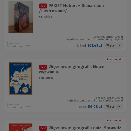
PAKIET Hobbit + Silmarillion
-5 %
/ilustrowane/
R.R. Tolkien J.
Cena regularna:
169,90 zł
Najniższa cena z 30 dni przed obniżką:
169,90 zł
Zysk i s-ka
161,41 zł
Więcej
Już od:
Rok publikacji: 2025
Promocja!
Więźniowie geografii. Nowe
-5 %
wyzwania.
Tim Marshall
Cena regularna:
59,99 zł
Najniższa cena z 30 dni przed obniżką:
59,99 zł
Zysk i s-ka
56,98 zł
Więcej
Już od:
Rok publikacji: 2025
Promocja!
Więźniowie geografii: quiz. Sprawdź,
-5 %