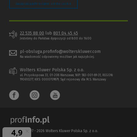
Zarządzaj preferencjami plików cookie
22 535 88 00
lub
801 04 45 45
Jesteśmy do Państwa dyspozycji od 8:00 do 16:00
pl-obsluga.profinfo@wolterskluwer.com
Na wiadomość odpowiemy możliwe jak najszybciej.
Wolters Kluwer Polska Sp. z o.o.
ul. Przyokopowa 33, 01-208 Warszawa; NIP: 583-001-89-31, REGON:
190610277, KRS: 0000709879, Sąd rejonowy dla M.S. Warszawy
Copyright 1997 - 2026 Wolters Kluwer Polska Sp. z o.o.