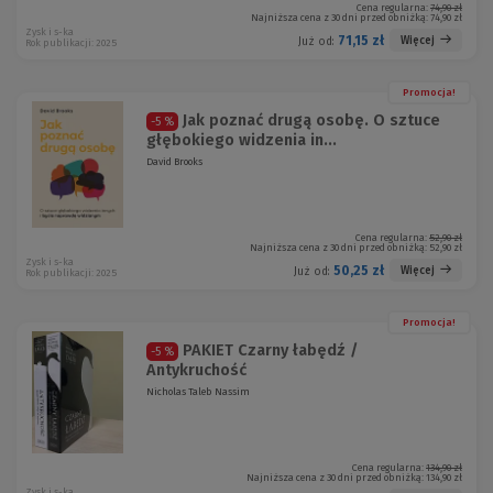
Cena regularna:
74,90 zł
Najniższa cena z 30 dni przed obniżką:
74,90 zł
Zysk i s-ka
71,15 zł
Więcej
Już od:
Rok publikacji: 2025
Promocja!
Jak poznać drugą osobę. O sztuce
-5 %
głębokiego widzenia in...
David Brooks
Cena regularna:
52,90 zł
Najniższa cena z 30 dni przed obniżką:
52,90 zł
Zysk i s-ka
50,25 zł
Więcej
Już od:
Rok publikacji: 2025
Promocja!
PAKIET Czarny łabędź /
-5 %
Antykruchość
Nicholas Taleb Nassim
Cena regularna:
134,90 zł
Najniższa cena z 30 dni przed obniżką:
134,90 zł
Zysk i s-ka