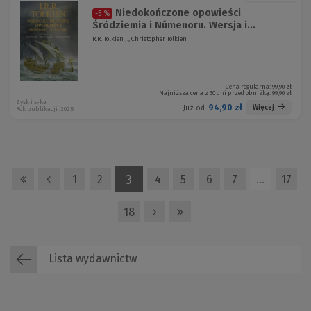
Niedokończone opowieści
-5 %
Śródziemia i Númenoru. Wersja i...
R.R. Tolkien J., Christopher Tolkien
Cena regularna:
99,90 zł
Najniższa cena z 30 dni przed obniżką:
99,90 zł
Zysk i s-ka
94,90 zł
Więcej
Już od:
Rok publikacji: 2025
3
1
2
4
5
6
7
…
17
18
Lista wydawnictw