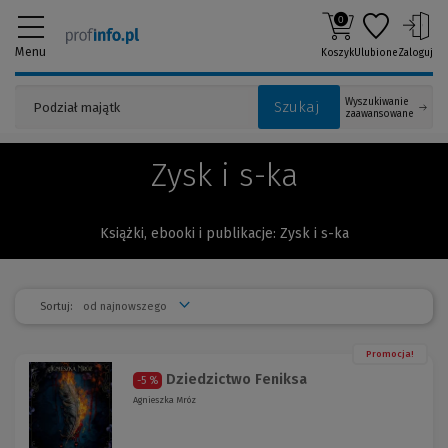
0
Menu
Koszyk
Ulubione
Zaloguj
Wyszukiwanie
Szukaj
zaawansowane
Zysk i s-ka
Książki, ebooki i publikacje: Zysk i s-ka
Sortuj:
Promocja!
Dziedzictwo Feniksa
-5 %
Agnieszka Mróz