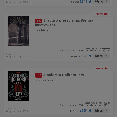
52,16 zł
Więcej
Już od:
Rok publikacji: 2025
Promocja!
Bractwo pierścienia. Wersja
-5 %
ilustrowana
R.R. Tolkien J.
Cena regularna:
79,90 zł
Najniższa cena z 30 dni przed obniżką:
79,90 zł
Zysk i s-ka
75,90 zł
Więcej
Już od:
Rok publikacji: 2025
Promocja!
Akademia Holborn. Kły
-5 %
Daria Kwiecińska
Cena regularna:
47,90 zł
Najniższa cena z 30 dni przed obniżką:
47,90 zł
Zysk i s-ka
45,51 zł
Więcej
Już od:
Rok publikacji: 2025