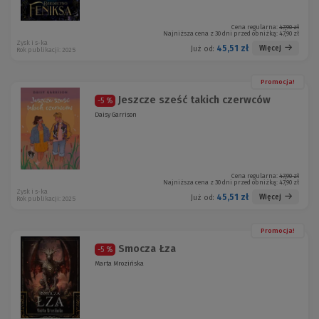
Cena regularna:
47,90 zł
Najniższa cena z 30 dni przed obniżką:
47,90 zł
Zysk i s-ka
45,51 zł
Więcej
Już od:
Rok publikacji: 2025
Promocja!
Jeszcze sześć takich czerwców
-5 %
Daisy Garrison
Cena regularna:
47,90 zł
Najniższa cena z 30 dni przed obniżką:
47,90 zł
Zysk i s-ka
45,51 zł
Więcej
Już od:
Rok publikacji: 2025
Promocja!
Smocza Łza
-5 %
Marta Mrozińska