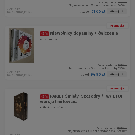
Cena regularna:
64,90 zł
Najniższa cena z 30 dni przed obniżką:
64,90 zł
Zysk i s-ka
61,66 zł
Więcej
Już od:
Rok publikacji: 2025
Promocja!
Niewolnicy dopaminy + ćwiczenia
-5 %
Anna Lembke
Cena regularna:
99,90 zł
Najniższa cena z 30 dni przed obniżką:
99,90 zł
Zysk i s-ka
94,90 zł
Więcej
Już od:
Rok publikacji: 2025
Promocja!
PAKIET Śmiały+Szczodry /TW/ ETUI
-5 %
wersja limitowana
Elżbieta Cherezińska
Cena regularna:
179,90 zł
Najniższa cena z 30 dni przed obniżką:
179,90 zł