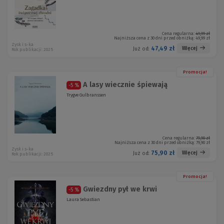
Cena regularna:
49,99 zł
Najniższa cena z 30 dni przed obniżką:
49,99 zł
Zysk i s-ka
47,49 zł
Więcej
Już od:
Rok publikacji: 2025
Promocja!
A lasy wiecznie śpiewają
-5 %
Trygve Gulbranssen
Cena regularna:
79,90 zł
Najniższa cena z 30 dni przed obniżką:
79,90 zł
Zysk i s-ka
75,90 zł
Więcej
Już od:
Rok publikacji: 2025
Promocja!
Gwiezdny pył we krwi
-5 %
Laura Sebastian