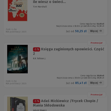
ile wiesz o świeci...
Tim Marshall
Cena regularna:
52,90 zł
Najniższa cena z 30 dni przed obniżką:
52,90 zł
Zysk i s-ka
50,25 zł
Więcej
Już od:
Rok publikacji: 2025
Promocja!
Księga zaginionych opowieści. Część
-5 %
2
R.R. Tolkien J.
Cena regularna:
89,90 zł
Najniższa cena z 30 dni przed obniżką:
89,90 zł
Zysk i s-ka
85,41 zł
Więcej
Już od:
Rok publikacji: 2025
Promocja!
Adaś Mickiewicz /Frycek Chopin /
-5 %
Mania Skłodowska
Jakub Skworz