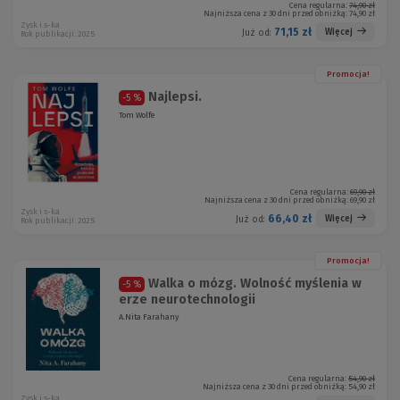
Cena regularna:
74,90 zł
Najniższa cena z 30 dni przed obniżką:
74,90 zł
Zysk i s-ka
71,15 zł
Więcej
Już od:
Rok publikacji: 2025
Promocja!
Najlepsi.
-5 %
Tom Wolfe
Cena regularna:
69,90 zł
Najniższa cena z 30 dni przed obniżką:
69,90 zł
Zysk i s-ka
66,40 zł
Więcej
Już od:
Rok publikacji: 2025
Promocja!
Walka o mózg. Wolność myślenia w
-5 %
erze neurotechnologii
A.Nita Farahany
Cena regularna:
54,90 zł
Najniższa cena z 30 dni przed obniżką:
54,90 zł
Zysk i s-ka