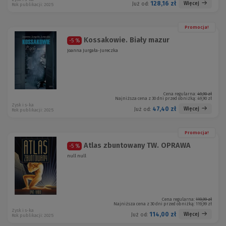
128,16 zł
Więcej
Już od:
Rok publikacji: 2025
Promocja!
Kossakowie. Biały mazur
-5 %
Joanna Jurgała-Jureczka
Cena regularna:
49,90 zł
Najniższa cena z 30 dni przed obniżką:
49,90 zł
Zysk i s-ka
47,40 zł
Więcej
Już od:
Rok publikacji: 2025
Promocja!
Atlas zbuntowany TW. OPRAWA
-5 %
null null
Cena regularna:
119,99 zł
Najniższa cena z 30 dni przed obniżką:
119,99 zł
Zysk i s-ka
114,00 zł
Więcej
Już od:
Rok publikacji: 2025