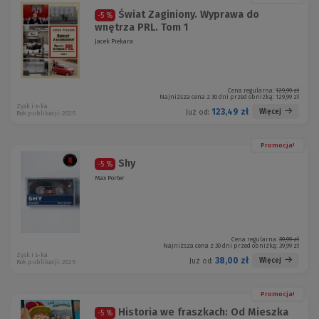
Świat Zaginiony. Wyprawa do
-5 %
wnętrza PRL. Tom 1
Jacek Piekara
Cena regularna:
129,99 zł
Najniższa cena z 30 dni przed obniżką:
129,99 zł
Zysk i s-ka
123,49 zł
Więcej
Już od:
Rok publikacji: 2025
Promocja!
Shy
-5 %
Max Porter
Cena regularna:
39,99 zł
Najniższa cena z 30 dni przed obniżką:
39,99 zł
Zysk i s-ka
38,00 zł
Więcej
Już od:
Rok publikacji: 2025
Promocja!
Historia we fraszkach: Od Mieszka
-5 %