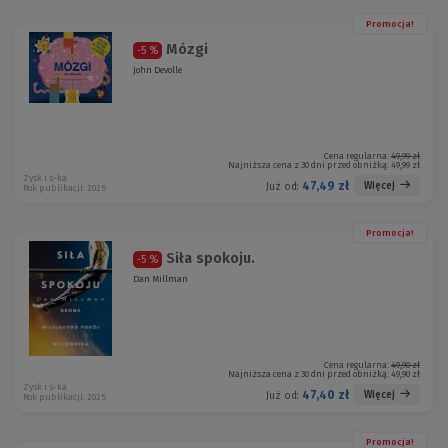
Promocja!
Mózgi
-5 %
John Devolle
Cena regularna:
49,99 zł
Najniższa cena z 30 dni przed obniżką:
49,99 zł
Zysk i s-ka
47,49 zł
Więcej
Już od:
Rok publikacji: 2025
Promocja!
Siła spokoju.
-5 %
Dan Millman
Cena regularna:
49,90 zł
Najniższa cena z 30 dni przed obniżką:
49,90 zł
Zysk i s-ka
47,40 zł
Więcej
Już od:
Rok publikacji: 2025
Promocja!