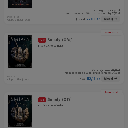
Cena regularna:
57,90 zł
Najniższa cena z 30 dni przed obniżką:
57,90 zł
Zysk i s-ka
55,00 zł
Więcej
Już od:
Rok publikacji: 2025
Promocja!
Śmiały /OM/
-5 %
Elżbieta Cherezińska
Cena regularna:
54,90 zł
Najniższa cena z 30 dni przed obniżką:
54,90 zł
Zysk i s-ka
52,16 zł
Więcej
Już od:
Rok publikacji: 2025
Promocja!
Śmiały /OT/
-5 %
Elżbieta Cherezińska