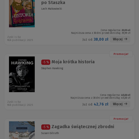
po Staszka
Lech Makowiecki
Cena regularna:
39,99 zł
Najniższa cena z 30 dni przed obniżką:
39,99 zł
Zysk i s-ka
38,00 zł
Więcej
Już od:
Rok publikacji: 2025
Promocja!
Moja krótka historia
-5 %
Stephen Hawking
Cena regularna:
45,00 zł
Najniższa cena z 30 dni przed obniżką:
45,00 zł
Zysk i s-ka
42,76 zł
Więcej
Już od:
Rok publikacji: 2025
Promocja!
Zagadka świątecznej zbrodni
-5 %
Susan Gilruth