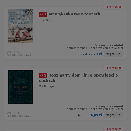
Promocja!
Amerykanka we Włoszech
-5 %
Heddi Goodrich
Cena regularna:
49,90 zł
Najniższa cena z 30 dni przed obniżką:
49,90 zł
Zysk i s-ka
47,40 zł
Więcej
Już od:
Rok publikacji: 2025
Promocja!
Koszmarny dom i inne opowieści o
-5 %
duchach
M.A. Burrage
Cena regularna:
59,90 zł
Najniższa cena z 30 dni przed obniżką:
59,90 zł
Zysk i s-ka
56,91 zł
Więcej
Już od:
Rok publikacji: 2025
Promocja!