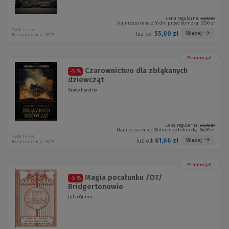
Cena regularna:
57,90 zł
Najniższa cena z 30 dni przed obniżką:
57,90 zł
Zysk i s-ka
55,00 zł
Więcej
Już od:
Rok publikacji: 2025
Promocja!
Czarownictwo dla zbłąkanych
-5 %
dziewcząt
Grady Hendrix
Cena regularna:
64,90 zł
Najniższa cena z 30 dni przed obniżką:
64,90 zł
Zysk i s-ka
61,66 zł
Więcej
Już od:
Rok publikacji: 2025
Promocja!
Magia pocałunku /OT/
-5 %
Bridgertonowie
Julia Quinn