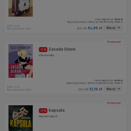
Cena regularna:
99,90 zł
Najniższa cena z 30 dni przed obniżką:
99,90 zł
Zysk i s-ka
94,90 zł
Więcej
Już od:
Rok publikacji: 2025
Promocja!
Zasada Dixon
-5 %
Elle Kennedy
Cena regularna:
54,90 zł
Najniższa cena z 30 dni przed obniżką:
54,90 zł
Zysk i s-ka
52,16 zł
Więcej
Już od:
Rok publikacji: 2025
Promocja!
Kapsuła
-5 %
Wojciech Wójcik