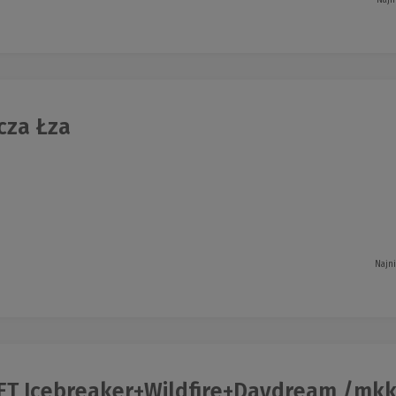
za Łza
Najn
ET Icebreaker+Wildfire+Daydream /mkk