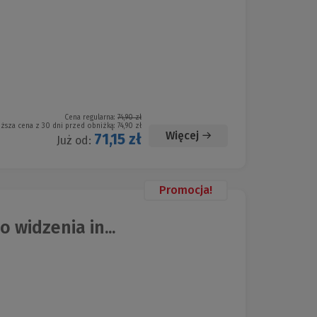
Cena regularna:
74,90 zł
iższa cena z 30 dni przed obniżką:
74,90 zł
Więcej
71,15 zł
Już od:
Promocja!
 widzenia in...