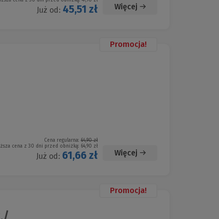
Więcej
45,51 zł
Już od:
Promocja!
Cena regularna:
64,90 zł
iższa cena z 30 dni przed obniżką:
64,90 zł
Więcej
61,66 zł
Już od:
Promocja!
./