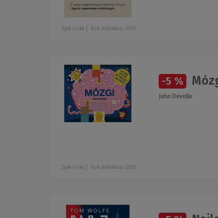
Zysk i s-ka
Rok publikacji: 2025
Mózg
-5 %
John Devolle
Zysk i s-ka
Rok publikacji: 2025