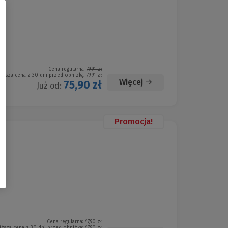
Cena regularna:
79,91 zł
niższa cena z 30 dni przed obniżką:
79,91 zł
Więcej
75,90 zł
Już od:
Promocja!
Cena regularna:
47,90 zł
iższa cena z 30 dni przed obniżką:
47,90 zł