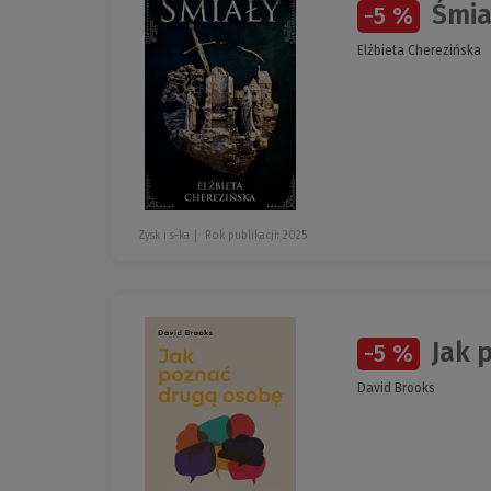
Śmia
-5 %
Elżbieta Cherezińska
Zysk i s-ka
Rok publikacji: 2025
Jak p
-5 %
David Brooks