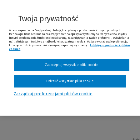
Twoja prywatność
W celu zapewnienia Ci optymalnej obsługi, korzystamy z plików cookie i innych podobnych
technologii. Dane zebrane za pomocą tych technologii wykorzystujemy do różnych celów, między
innymi do ulepszania funkcjonalności strony, zapamiętywania Twoich preferencji, wyświetlania
najtrafniejszych treści oraz najbardziej przydatnych reklam. Możesz wybrać swoje preferencje,
klikając w link. Aby dowiedzieć się więcej, zapoznaj się z naszą
Polityką prywatności i plików
Naj
cookies
(Nowe okno)
(Link do innej strony)
Zaakceptuj wszystkie pliki cookie
Odrzuć wszystkie pliki cookie
cze sześć takich czerwców
Zarządzaj preferencjami plików cookie
Najn