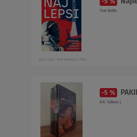
Najle
-5 %
Tom Wolfe
Zysk i s-ka
Rok publikacji: 2025
PAKIE
-5 %
R.R. Tolkien J.