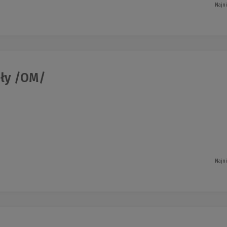
Najn
ły /OM/
Najn