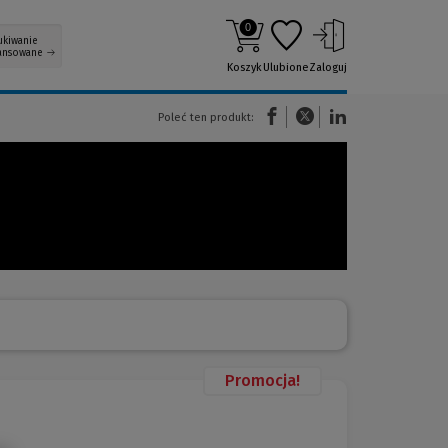
0
ukiwanie
ansowane
Koszyk
Ulubione
Zaloguj
(Nowe okno)
(Link do innej strony)
(Link do innej strony)
Poleć ten produkt:
Promocja!