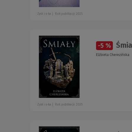
Zysk i s-ka
Rok publikacji: 2025
Śmia
-5 %
Elżbieta Cherezińska
Zysk i s-ka
Rok publikacji: 2025