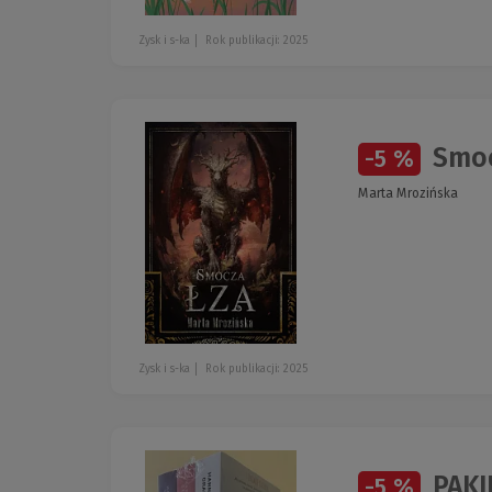
Zysk i s-ka
Rok publikacji: 2025
Smoc
-5 %
Marta Mrozińska
Zysk i s-ka
Rok publikacji: 2025
PAKI
-5 %