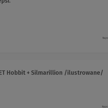
psi.
Najn
T Hobbit + Silmarillion /ilustrowane/
Najni