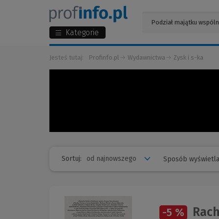
Kategorie
Jesteś tutaj:
Profinfo.pl
Wydawnictwa
Zysk i s-ka
Sortuj:
Sposób wyświetla
Rach
-5 %