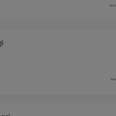
Najn
i
Najn