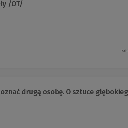
ły /OT/
Najn
oznać drugą osobę. O sztuce głębokiego