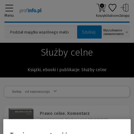
0
Menu
Koszyk
Ulubione
Zaloguj
Wyszukiwanie
Szukaj
zaawansowane
Służby celne
Książki, ebooki i publikacje: Służby celne
Sortuj:
Prawo celne. Komentarz
Edward Komorowski, Mirosława Laszuk, Robert Michalski
W książce zawarto szereg komentarzy i praktycznych uwag
odnoszących się do przepisów krajowego oraz unijnego
prawa celnego, popartych obszernym orzecznictwem sądów