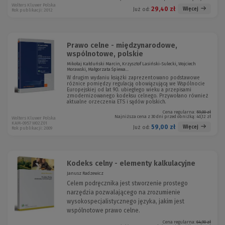
Wolters Kluwer Polska
29,40 zł
Więcej
Już od:
Rok publikacji: 2012
Prawo celne - międzynarodowe,
wspólnotowe, polskie
Mikołaj Kałduński Marcin, Krzysztof Lasiński-Sulecki, Wojciech
Morawski, Małgorzata Śpiewa...
W drugim wydaniu książki zaprezentowano podstawowe
różnice pomiędzy regulacją obowiązującą we Wspólnocie
Europejskiej od lat 90. ubiegłego wieku a przepisami
zmodernizowanego kodeksu celnego. Przywołano również
aktualne orzeczenia ETS i sądów polskich.
Cena regularna:
59,00 zł
Najniższa cena z 30 dni przed obniżką:
40,12 zł
Wolters Kluwer Polska
KAM-0957 W02Z01
59,00 zł
Więcej
Już od:
Rok publikacji: 2009
Kodeks celny - elementy kalkulacyjne
Janusz Radzewicz
Celem podręcznika jest stworzenie prostego
narzędzia pozwalającego na zrozumienie
wysokospecjalistycznego języka, jakim jest
wspólnotowe prawo celne.
Cena regularna:
64,90 zł