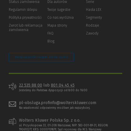
Status zamówienia
Dla autorów
(Nowe
(Link
Serie
okno)
do
Regulamin sklepu
Twoje sugestie
Hasła LEX
innej
strony)
Polityka prywatności
(Nowe
(Link
Co nas wyróżnia
Segmenty
okno)
do
Zwrot lub reklamacja
Mapa strony
Rodzaje
innej
zamówienia
strony)
FAQ
Zawody
Blog
Zarządzaj preferencjami plików cookie
22 535 88 00
lub
801 04 45 45
Jesteśmy do Państwa dyspozycji od 8:00 do 16:00
pl-obsluga.profinfo@wolterskluwer.com
Na wiadomość odpowiemy możliwe jak najszybciej.
Wolters Kluwer Polska Sp. z o.o.
ul. Przyokopowa 33, 01-208 Warszawa; NIP: 583-001-89-31, REGON:
190610277, KRS: 0000709879, Sąd rejonowy dla M.S. Warszawy