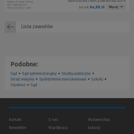
Najniższa cena z 30 dni przed obniżką:
44,13 zł
Wolters Kluwer Polska
ABC-0468 W01Z01
64,90 zł
Więcej
Już od:
Rok publikacji: 2007
Lista zawodów
Podobne:
Sąd
●
Sąd administracyjny
●
Służby publiczne
●
Straż miejska
●
Spółdzielnia mieszkaniowa
●
Szkoły
●
Studenci
●
Sąd
Kontakt
O nas
Wydawnictwa
Newsletter
Współpraca
Autorzy