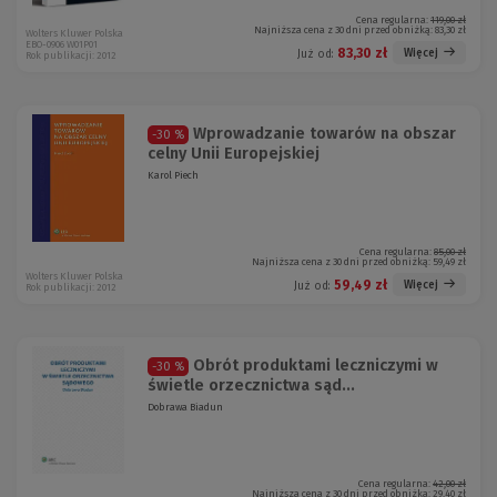
Cena regularna:
119,00 zł
Najniższa cena z 30 dni przed obniżką:
83,30 zł
Wolters Kluwer Polska
EBO-0906 W01P01
83,30 zł
Więcej
Już od:
Rok publikacji: 2012
Wprowadzanie towarów na obszar
-30 %
celny Unii Europejskiej
Karol Piech
Cena regularna:
85,00 zł
Najniższa cena z 30 dni przed obniżką:
59,49 zł
Wolters Kluwer Polska
59,49 zł
Więcej
Już od:
Rok publikacji: 2012
Obrót produktami leczniczymi w
-30 %
świetle orzecznictwa sąd...
Dobrawa Biadun
Cena regularna:
42,00 zł
Najniższa cena z 30 dni przed obniżką:
29,40 zł