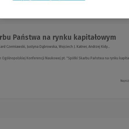
nia
arbu Państwa na rynku kapitałowym
ard Czerniawski, Justyna Dąbrowska, Wojciech J. Katner, Andrzej Kidy...
em Ogólnopolskiej Konferencji Naukowej pt. "Spółki Skarbu Państwa na rynku kapit
Najniż