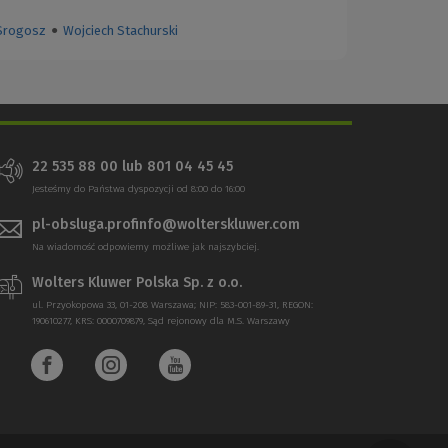
Srogosz
●
Wojciech Stachurski
22 535 88 00
lub
801 04 45 45
Jesteśmy do Państwa dyspozycji od 8:00 do 16:00
pl-obsluga.profinfo@wolterskluwer.com
Na wiadomość odpowiemy możliwe jak najszybciej.
Wolters Kluwer Polska Sp. z o.o.
ul. Przyokopowa 33, 01-208 Warszawa; NIP: 583-001-89-31, REGON:
190610277, KRS: 0000709879, Sąd rejonowy dla M.S. Warszawy