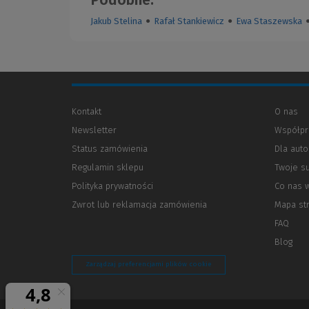
Jakub Stelina
●
Rafał Stankiewicz
●
Ewa Staszewska
Kontakt
O nas
Newsletter
Współpr
Status zamówienia
Dla aut
Regulamin sklepu
Twoje s
Polityka prywatności
(Nowe
(Link
Co nas 
okno)
do
Zwrot lub reklamacja zamówienia
Mapa st
innej
strony)
FAQ
Blog
Zarządzaj preferencjami plików cookie