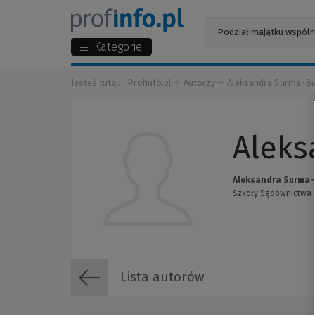
Kategorie
Jesteś tutaj:
Profinfo.pl
Autorzy
Aleksandra Surma-B
Aleks
Aleksandra Surma-
Szkoły Sądownictwa i
Lista autorów