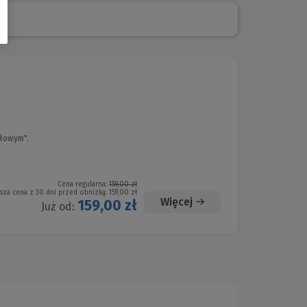
ałowym".
Cena regularna:
159,00 zł
sza cena z 30 dni przed obniżką:
159,00 zł
Więcej
159,00 zł
Już od: