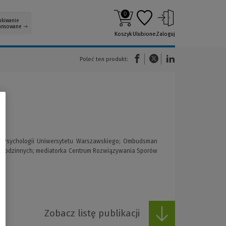
0
ukiwanie
ansowane
Koszyk
Ulubione
Zaloguj
(Nowe okno)
(Link do innej strony)
(Link do innej strony)
Poleć ten produkt:
łu Psychologii Uniwersytetu Warszawskiego; Ombudsman
w Rodzinnych; mediatorka Centrum Rozwiązywania Sporów
Zobacz listę publikacji