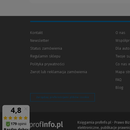
Kontakt
O nas
Newsletter
Współpr
Status zamówienia
Dla aut
Regulamin sklepu
Twoje s
Polityka prywatności
(Nowe
(Link
Co nas 
okno)
do
Zwrot lub reklamacja zamówienia
Mapa st
innej
strony)
FAQ
Blog
Zarządzaj preferencjami plików cookie
Księgarnia profinfo.pl - Prawo B
elektroniczne, publikacje prawnic