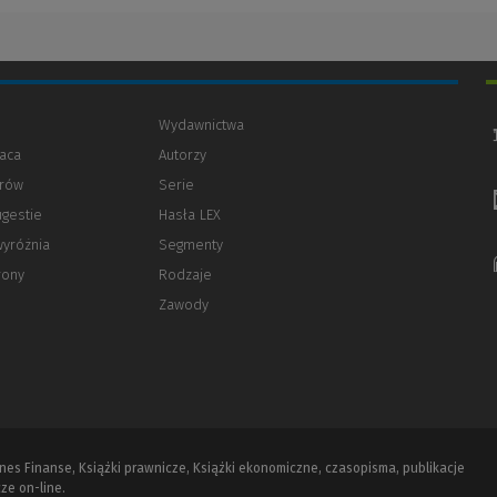
Wydawnictwa
aca
Autorzy
orów
(Nowe
(Link
Serie
okno)
do
ugestie
Hasła LEX
innej
strony)
wyróżnia
Segmenty
rony
Rodzaje
Zawody
iznes Finanse, Książki prawnicze, Książki ekonomiczne, czasopisma, publikacje
ze on-line.