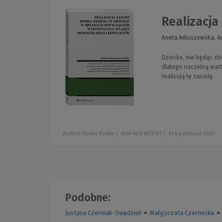
Realizacja
Aneta Arkuszewska, Ann
Dziecko, nie będąc st
dlatego naczelną wart
realizują tę zasadę.
Wolters Kluwer Polska
KAM-4416 W01P01
Rok publikacji: 2021
Podobne:
Justyna Czerniak-Swędzioł
●
Małgorzata Czernecka
●