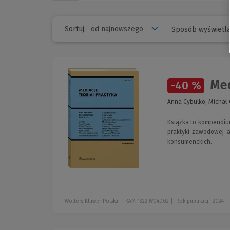
Sortuj:
Sposób wyświetla
Med
-40 %
Anna Cybulko, Michał 
Książka to kompendium
praktyki zawodowej a
konsumenckich.
Wolters Kluwer Polska
KAM-1322 W04D02
Rok publikacji: 2024