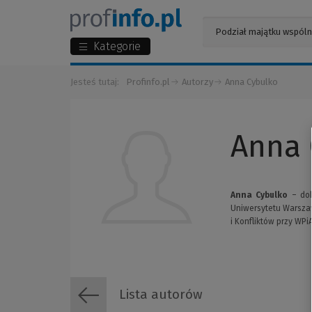
Kategorie
Jesteś tutaj:
Profinfo.pl
Autorzy
Anna Cybulko
Anna 
Anna Cybulko
– dok
Uniwersytetu Warsza
i Konfliktów przy WPi
Lista autorów