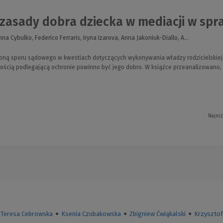
 zasady dobra dziecka w mediacji w spra
a Cybulko, Federico Ferraris, Iryna Izarova, Anna Jakoniuk-Diallo, A...
roną sporu sądowego w kwestiach dotyczących wykonywania władzy rodzicielskiej i
ością podlegającą ochronie powinno być jego dobro. W książce przeanalizowano,
Najniż
Teresa Cebrowska
●
Ksenia Czubakowska
●
Zbigniew Ćwiąkalski
●
Krzysztof