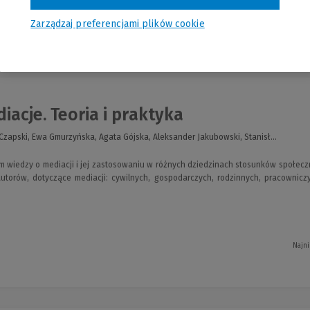
Zarządzaj preferencjami plików cookie
nia
iacje. Teoria i praktyka
Czapski, Ewa Gmurzyńska, Agata Gójska, Aleksander Jakubowski, Stanisł...
 wiedzy o mediacji i jej zastosowaniu w różnych dziedzinach stosunków społeczn
utorów, dotyczące mediacji: cywilnych, gospodarczych, rodzinnych, pracowniczy
Najni