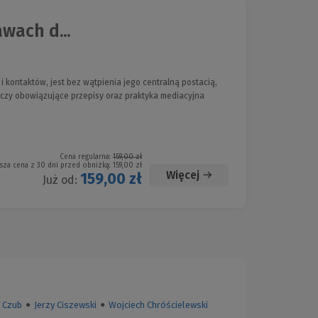
wach d...
 kontaktów, jest bez wątpienia jego centralną postacią,
 czy obowiązujące przepisy oraz praktyka mediacyjna
Cena regularna:
159,00 zł
sza cena z 30 dni przed obniżką:
159,00 zł
Więcej
159,00 zł
Już od:
 Czub
●
Jerzy Ciszewski
●
Wojciech Chróścielewski