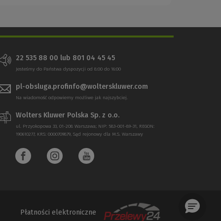
22 535 88 00
lub
801 04 45 45
Jesteśmy do Państwa dyspozycji od 8:00 do 16:00
pl-obsluga.profinfo@wolterskluwer.com
Na wiadomość odpowiemy możliwe jak najszybciej.
Wolters Kluwer Polska Sp. z o.o.
ul. Przyokopowa 33, 01-208 Warszawa; NIP: 583-001-89-31, REGON:
190610277, KRS: 0000709879, Sąd rejonowy dla M.S. Warszawy
Płatności elektroniczne
(Nowe
(Link