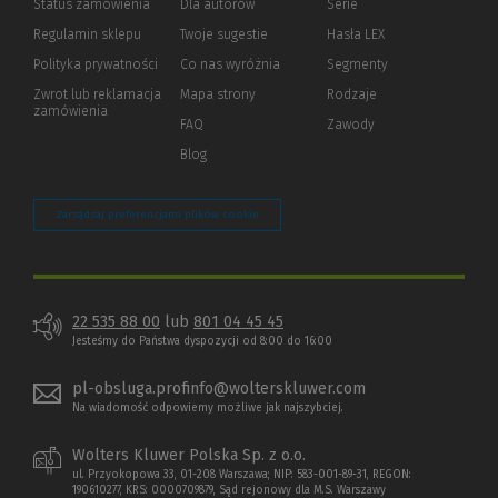
Status zamówienia
Dla autorów
(Nowe
(Link
Serie
okno)
do
Regulamin sklepu
Twoje sugestie
Hasła LEX
innej
strony)
Polityka prywatności
(Nowe
(Link
Co nas wyróżnia
Segmenty
okno)
do
Zwrot lub reklamacja
Mapa strony
Rodzaje
innej
zamówienia
strony)
FAQ
Zawody
Blog
Zarządzaj preferencjami plików cookie
22 535 88 00
lub
801 04 45 45
Jesteśmy do Państwa dyspozycji od 8:00 do 16:00
pl-obsluga.profinfo@wolterskluwer.com
Na wiadomość odpowiemy możliwe jak najszybciej.
Wolters Kluwer Polska Sp. z o.o.
ul. Przyokopowa 33, 01-208 Warszawa; NIP: 583-001-89-31, REGON:
190610277, KRS: 0000709879, Sąd rejonowy dla M.S. Warszawy