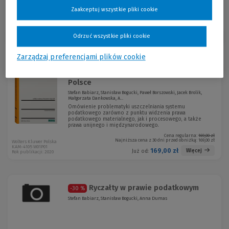
Zaakceptuj wszystkie pliki cookie
Odrzuć wszystkie pliki cookie
Sortuj:
Zarządzaj preferencjami plików cookie
Uszczelnienie systemu podatkowego w
Polsce
Stefan Babiarz, Stanisław Bogucki, Paweł Borszowski, Jacek Brolik,
Małgorzata Dankowska, A...
Omówienie problematyki uszczelniania systemu
podatkowego zarówno z punktu widzenia prawa
podatkowego materialnego, jak i procesowego, a także
prawa unijnego i międzynarodowego.
Cena regularna:
169,00 zł
Najniższa cena z 30 dni przed obniżką:
169,00 zł
Wolters Kluwer Polska
KAM-4105 W01P01
169,00 zł
Więcej
Już od:
Rok publikacji: 2020
Ryczałty w prawie podatkowym
-30 %
Stefan Babiarz, Stanisław Bogucki, Anna Dumas