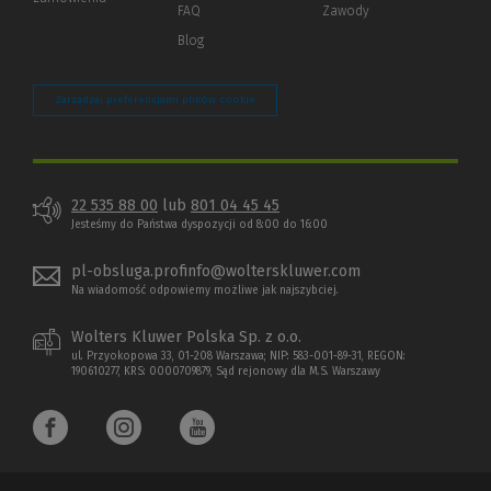
strony)
FAQ
Zawody
Blog
Zarządzaj preferencjami plików cookie
22 535 88 00
lub
801 04 45 45
Jesteśmy do Państwa dyspozycji od 8:00 do 16:00
pl-obsluga.profinfo@wolterskluwer.com
Na wiadomość odpowiemy możliwe jak najszybciej.
Wolters Kluwer Polska Sp. z o.o.
ul. Przyokopowa 33, 01-208 Warszawa; NIP: 583-001-89-31, REGON:
190610277, KRS: 0000709879, Sąd rejonowy dla M.S. Warszawy