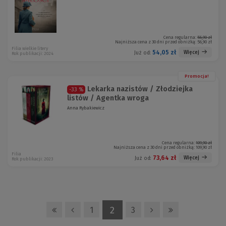
Cena regularna:
56,90 zł
Najniższa cena z 30 dni przed obniżką:
56,90 zł
Filia wielkie litery
54,05 zł
Więcej
Już od:
Rok publikacji: 2024
Promocja!
Lekarka nazistów / Złodziejka
-33 %
listów / Agentka wroga
Anna Rybakiewicz
Cena regularna:
109,90 zł
Najniższa cena z 30 dni przed obniżką:
109,90 zł
Filia
73,64 zł
Więcej
Już od:
Rok publikacji: 2023
2
1
3