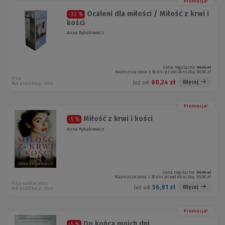
Promocja!
Ocaleni dla miłości / Miłość z krwi i
-33 %
kości
Anna Rybakiewicz
Cena regularna:
89,90 zł
Najniższa cena z 30 dni przed obniżką:
89,90 zł
Filia
60,24 zł
Więcej
Już od:
Rok publikacji: 2024
Promocja!
Miłość z krwi i kości
-5 %
Anna Rybakiewicz
Cena regularna:
59,90 zł
Najniższa cena z 30 dni przed obniżką:
59,90 zł
Filia wielkie litery
56,91 zł
Więcej
Już od:
Rok publikacji: 2024
Promocja!
Do końca moich dni
-5 %