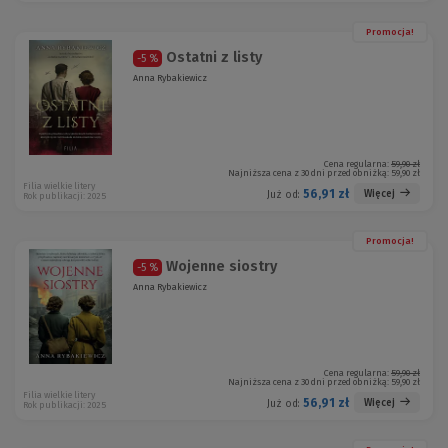
Promocja!
Ostatni z listy
-5 %
Anna Rybakiewicz
Cena regularna:
59,90 zł
Najniższa cena z 30 dni przed obniżką:
59,90 zł
Filia wielkie litery
56,91 zł
Więcej
Już od:
Rok publikacji: 2025
Promocja!
Wojenne siostry
-5 %
Anna Rybakiewicz
Cena regularna:
59,90 zł
Najniższa cena z 30 dni przed obniżką:
59,90 zł
Filia wielkie litery
56,91 zł
Więcej
Już od:
Rok publikacji: 2025