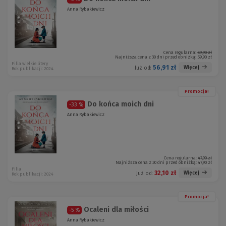
Anna Rybakiewicz
Cena regularna:
59,90 zł
Najniższa cena z 30 dni przed obniżką:
59,90 zł
Filia wielkie litery
56,91 zł
Więcej
Już od:
Rok publikacji: 2024
Promocja!
Do końca moich dni
-33 %
Anna Rybakiewicz
Cena regularna:
47,90 zł
Najniższa cena z 30 dni przed obniżką:
47,90 zł
Filia
32,10 zł
Więcej
Już od:
Rok publikacji: 2024
Promocja!
Ocaleni dla miłości
-5 %
Anna Rybakiewicz