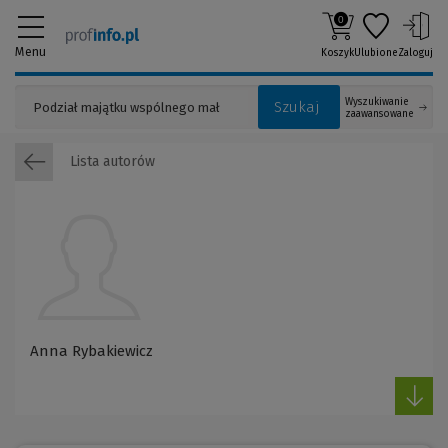
0
Menu
Koszyk
Ulubione
Zaloguj
Wyszukiwanie
Szukaj
zaawansowane
Lista autorów
Anna Rybakiewicz