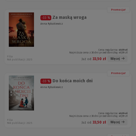
Promocja!
Za maską wroga
-33 %
Anna Rybakiewicz
Cena regularna:
49,99 zł
Najniższa cena z 30 dni przed obniżką:
49,99 zł
Filia
33,50 zł
Więcej
Już od:
Rok publikacji: 2025
Promocja!
Do końca moich dni
-33 %
Anna Rybakiewicz
Cena regularna:
49,99 zł
Najniższa cena z 30 dni przed obniżką:
49,99 zł
Filia
33,50 zł
Więcej
Już od:
Rok publikacji: 2025