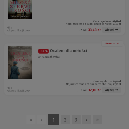
Cena regularna:
49,90 zł
Najniższa cena z 30 dni przed obniżką:
49,90 zł
Filia
33,43 zł
Więcej
Już od:
Rok publikacji: 2024
Promocja!
Ocaleni dla miłości
-33 %
Anna Rybakiewicz
Cena regularna:
47,90 zł
Najniższa cena z 30 dni przed obniżką:
47,90 zł
Filia
32,10 zł
Więcej
Już od:
Rok publikacji: 2024
1
2
3