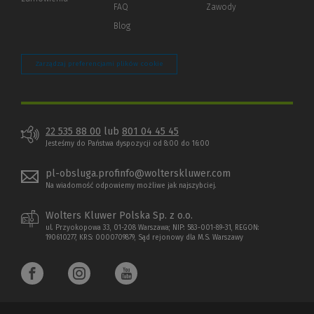
strony)
FAQ
Zawody
Blog
Zarządzaj preferencjami plików cookie
22 535 88 00
lub
801 04 45 45
Jesteśmy do Państwa dyspozycji od 8:00 do 16:00
pl-obsluga.profinfo@wolterskluwer.com
Na wiadomość odpowiemy możliwe jak najszybciej.
Wolters Kluwer Polska Sp. z o.o.
ul. Przyokopowa 33, 01-208 Warszawa; NIP: 583-001-89-31, REGON:
190610277, KRS: 0000709879, Sąd rejonowy dla M.S. Warszawy