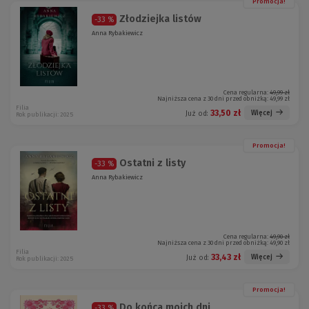
Promocja!
Złodziejka listów
-33 %
Anna Rybakiewicz
Cena regularna:
49,99 zł
Najniższa cena z 30 dni przed obniżką:
49,99 zł
Filia
33,50 zł
Więcej
Już od:
Rok publikacji: 2025
Promocja!
Ostatni z listy
-33 %
Anna Rybakiewicz
Cena regularna:
49,90 zł
Najniższa cena z 30 dni przed obniżką:
49,90 zł
Filia
33,43 zł
Więcej
Już od:
Rok publikacji: 2025
Promocja!
Do końca moich dni
-33 %