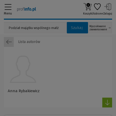
0
Menu
Koszyk
Ulubione
Zaloguj
Wyszukiwanie
Szukaj
zaawansowane
Lista autorów
Anna Rybakiewicz