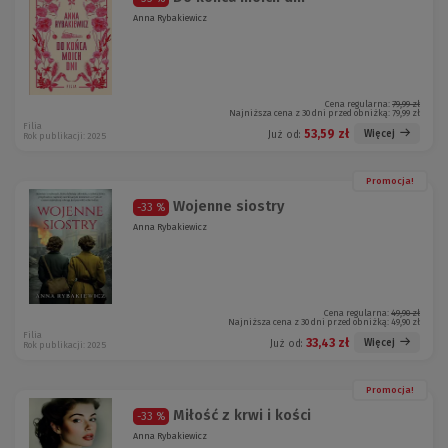
Anna Rybakiewicz
Cena regularna:
79,99 zł
Najniższa cena z 30 dni przed obniżką:
79,99 zł
Filia
53,59 zł
Więcej
Już od:
Rok publikacji: 2025
Promocja!
Wojenne siostry
-33 %
Anna Rybakiewicz
Cena regularna:
49,90 zł
Najniższa cena z 30 dni przed obniżką:
49,90 zł
Filia
33,43 zł
Więcej
Już od:
Rok publikacji: 2025
Promocja!
Miłość z krwi i kości
-33 %
Anna Rybakiewicz