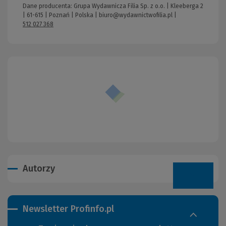
Dane producenta: Grupa Wydawnicza Filia Sp. z o.o. | Kleeberga 2
| 61-615 | Poznań | Polska |
biuro@wydawnictwofilia.pl
|
512 027 368
Autorzy
Newsletter Profinfo.pl