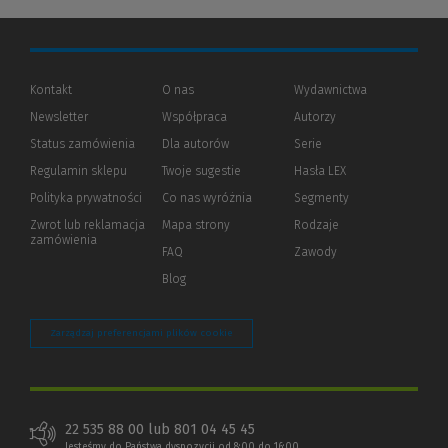
Kontakt
O nas
Wydawnictwa
Newsletter
Współpraca
Autorzy
Status zamówienia
Dla autorów
(Nowe
(Link
Serie
okno)
do
Regulamin sklepu
Twoje sugestie
Hasła LEX
innej
strony)
Polityka prywatności
(Nowe
(Link
Co nas wyróżnia
Segmenty
okno)
do
Zwrot lub reklamacja
Mapa strony
Rodzaje
innej
zamówienia
strony)
FAQ
Zawody
Blog
Zarządzaj preferencjami plików cookie
22 535 88 00 lub 801 04 45 45
Jesteśmy do Państwa dyspozycji od 8:00 do 16:00