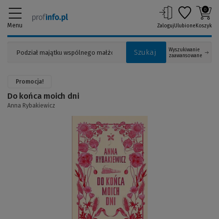
0
Menu
Zaloguj
Ulubione
Koszyk
Wyszukiwanie
Szukaj
zaawansowane
Promocja!
Do końca moich dni
Anna Rybakiewicz
(Link
do
innej
strony)