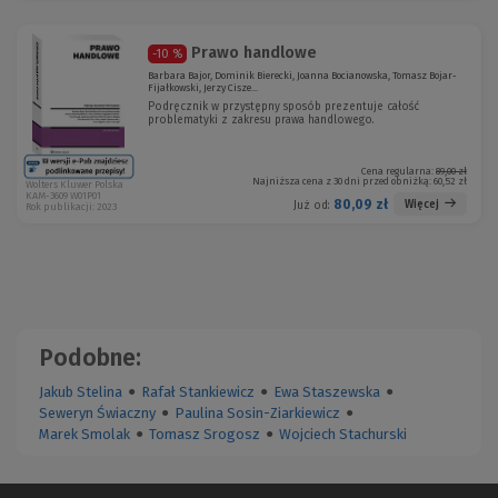
n
o
o
)
)
Prawo handlowe
-10 %
Barbara Bajor, Dominik Bierecki, Joanna Bocianowska, Tomasz Bojar-
Fijałkowski, Jerzy Cisze...
Podręcznik w przystępny sposób prezentuje całość
problematyki z zakresu prawa handlowego.
Cena regularna:
89,00 zł
Najniższa cena z 30 dni przed obniżką:
60,52 zł
Wolters Kluwer Polska
KAM-3609 W01P01
80,09 zł
Więcej
Już od:
Rok publikacji: 2023
Podobne:
Jakub Stelina
●
Rafał Stankiewicz
●
Ewa Staszewska
●
Seweryn Świaczny
●
Paulina Sosin-Ziarkiewicz
●
Marek Smolak
●
Tomasz Srogosz
●
Wojciech Stachurski