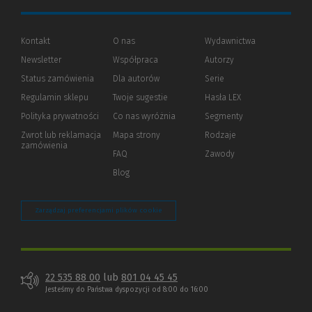
Kontakt
O nas
Wydawnictwa
Newsletter
Współpraca
Autorzy
Status zamówienia
Dla autorów
(Nowe
(Link
Serie
okno)
do
Regulamin sklepu
Twoje sugestie
Hasła LEX
innej
strony)
Polityka prywatności
(Nowe
(Link
Co nas wyróżnia
Segmenty
okno)
do
Zwrot lub reklamacja
Mapa strony
Rodzaje
innej
zamówienia
strony)
FAQ
Zawody
Blog
Zarządzaj preferencjami plików cookie
22 535 88 00
lub
801 04 45 45
Jesteśmy do Państwa dyspozycji od 8:00 do 16:00