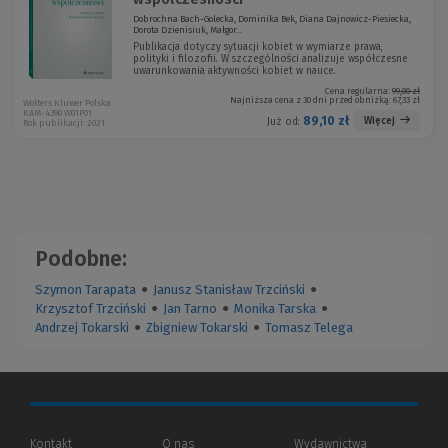
Dobrochna Bach-Golecka, Dominika Bek, Diana Dajnowicz-Piesiecka,
Dorota Dzienisiuk, Małgor...
Publikacja dotyczy sytuacji kobiet w wymiarze prawa,
polityki i filozofii. W szczególności analizuje współczesne
uwarunkowania aktywności kobiet w nauce.
Cena regularna:
99,00 zł
Najniższa cena z 30 dni przed obniżką:
67,33 zł
Wolters Kluwer Polska
KAM-4390 W01P01
89,10 zł
Więcej
Już od:
Rok publikacji: 2021
Podobne:
Szymon Tarapata
●
Janusz Stanisław Trzciński
●
Krzysztof Trzciński
●
Jan Tarno
●
Monika Tarska
●
Andrzej Tokarski
●
Zbigniew Tokarski
●
Tomasz Telega
Kontakt
O nas
Wydawnictwa