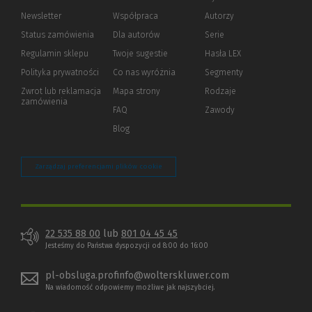
Newsletter
Współpraca
Autorzy
Status zamówienia
Dla autorów
(Nowe
(Link
Serie
okno)
do
Regulamin sklepu
Twoje sugestie
Hasła LEX
innej
strony)
Polityka prywatności
(Nowe
(Link
Co nas wyróżnia
Segmenty
okno)
do
Zwrot lub reklamacja
Mapa strony
Rodzaje
innej
zamówienia
strony)
FAQ
Zawody
Blog
Zarządzaj preferencjami plików cookie
22 535 88 00
lub
801 04 45 45
Jesteśmy do Państwa dyspozycji od 8:00 do 16:00
pl-obsluga.profinfo@wolterskluwer.com
Na wiadomość odpowiemy możliwe jak najszybciej.