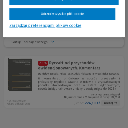
postępowania administracyjnego, a także postępowania
egzekucyjnego w administracji oraz postępowania cywilnego, w tym
cywilnego postępowania egzekucyjnego.
Odrzuć wszystkie pliki cookie
Zarządzaj preferencjami plików cookie
Sortuj:
Ryczałt od przychodów
-10 %
ewidencjonowanych. Komentarz
Stanisław Bogucki, Arkadiusz Cudak, Aleksandra Wrzesińska-Nowacka
W komentarzu omówiono w sposób przejrzysty i
praktyczny regulacje zawarte w ustawie o zryczałtowanym
podatku dochodowym oraz w aktach wykonawczych,
uwzględniając najnowsze zmiany obowiązujące do 2026 r.
Cena regularna:
249,00 zł
Najniższa cena z 30 dni przed obniżką:
174,30 zł
NEX-0485 W04P01
224,10 zł
Więcej
Już od:
Rok publikacji: 2026