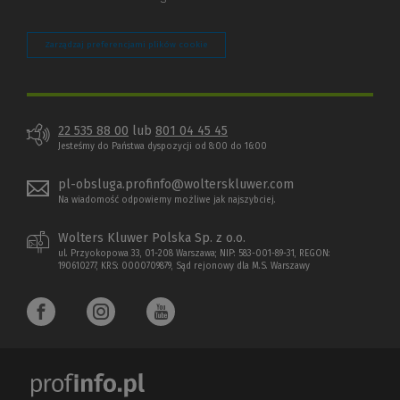
Zarządzaj preferencjami plików cookie
22 535 88 00
lub
801 04 45 45
Jesteśmy do Państwa dyspozycji od 8:00 do 16:00
pl-obsluga.profinfo@wolterskluwer.com
Na wiadomość odpowiemy możliwe jak najszybciej.
Wolters Kluwer Polska Sp. z o.o.
ul. Przyokopowa 33, 01-208 Warszawa; NIP: 583-001-89-31, REGON:
190610277, KRS: 0000709879, Sąd rejonowy dla M.S. Warszawy