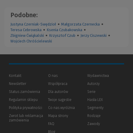
Podobne:
Justyna Czerniak-Swędzioł
●
Małgorzata Czernecka
●
Teresa Cebrowska
●
Ksenia Czubakowska
●
Zbigniew Ćwiąkalski
●
Krzysztof Czub
●
Jerzy Ciszewski
●
Wojciech Chróścielewski
Kontakt
O nas
Wydawnictwa
Newsletter
Współpraca
Autorzy
Status zamówienia
Dla autorów
(Nowe
(Link
Serie
okno)
do
Regulamin sklepu
Twoje sugestie
Hasła LEX
innej
strony)
Polityka prywatności
(Nowe
(Link
Co nas wyróżnia
Segmenty
okno)
do
Zwrot lub reklamacja
Mapa strony
Rodzaje
innej
zamówienia
strony)
FAQ
Zawody
Blog