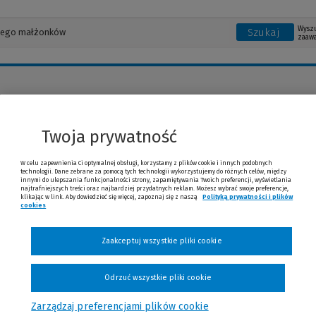
Wysz
Szukaj
zaaw
Twoja prywatność
rd Smykla
W celu zapewnienia Ci optymalnej obsługi, korzystamy z plików cookie i innych podobnych
technologii. Dane zebrane za pomocą tych technologii wykorzystujemy do różnych celów, między
innymi do ulepszania funkcjonalności strony, zapamiętywania Twoich preferencji, wyświetlania
najtrafniejszych treści oraz najbardziej przydatnych reklam. Możesz wybrać swoje preferencje,
astępca dyrektora Departamentu Prawnego Narodowego Banku Polskiego, radca pra
klikając w link. Aby dowiedzieć się więcej, zapoznaj się z naszą
Polityką prywatności i plików
cookies
(Nowe okno)
(Link do innej strony)
owego.
Zaakceptuj wszystkie pliki cookie
Odrzuć wszystkie pliki cookie
Zarządzaj preferencjami plików cookie