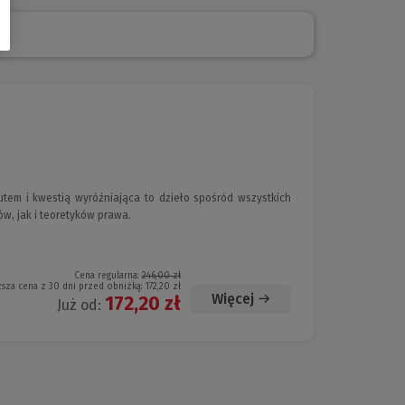
em i kwestią wyróżniająca to dzieło spośród wszystkich
ów, jak i teoretyków prawa.
Cena regularna:
246,00 zł
ższa cena z 30 dni przed obniżką:
172,20 zł
Więcej
172,20 zł
Już od: