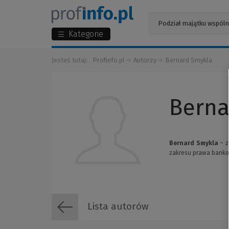
Kategorie
Jesteś tutaj:
Profinfo.pl
Autorzy
Bernard Smykla
Berna
Bernard Smykla
– z
zakresu prawa bank
Lista autorów