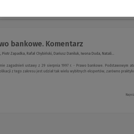
nia
wo bankowe. Komentarz
 Piotr Zapadka, Rafał Chybiński, Dariusz Daniluk, Iwona Duda, Natali...
e zagadnień ustawy z 29 sierpnia 1997 r. - Prawo bankowe. Podstawowym atut
ikacji z tego zakresu jest udział tak wielu wybitnych ekspertów, zarówno praktyk
Najni