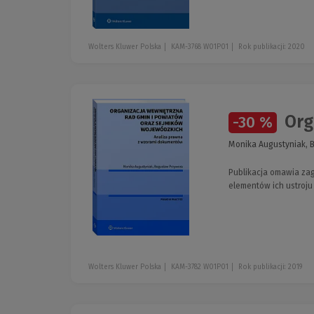
Wolters Kluwer Polska
KAM-3768 W01P01
Rok publikacji: 2020
Orga
-30 %
Monika Augustyniak, 
Publikacja omawia za
elementów ich ustroju
Wolters Kluwer Polska
KAM-3782 W01P01
Rok publikacji: 2019