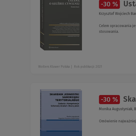
Ust
-30 %
Krzysztof Wojciech Ba
Celem opracowania jes
stosowania.
Wolters Kluwer Polska
Rok publikacji: 2021
Skar
-30 %
Monika Augustyniak, 
Omówienie najważniej