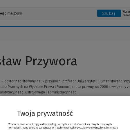
Wysz
Szukaj
zaaw
ław Przywora
 –
doktor habilitowany nauk prawnych, profesor Uniwersytetu Humanistyczno-Prz
naliz Prawnych na Wydziale Prawa i Ekonomii; radca prawny, od 2006 r. związany z
nstytucyjnego, ustrojowego i administracyjnego.
Twoja prywatność
W celu zapewnienia Ci optymalnej obsługi, korzystamy z plików cookie i innych podobnych
technologii. Dane zebrane za pomocą tych technologii wykorzystujemy do różnych celów, między