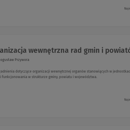
Najn
nizacja wewnętrzna rad gmin i powiató
Bogusław Przywora
gadnienia dotyczące organizacji wewnętrznej organów stanowiących w jednostkac
 i funkcjonowania w strukturze gminy, powiatu i województwa.
Najn