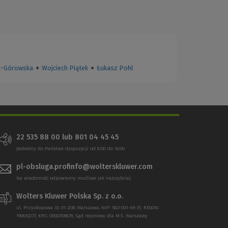
k-Górowska
●
Wojciech Piątek
●
Łukasz Pohl
22 535 88 00
lub
801 04 45 45
Jesteśmy do Państwa dyspozycji od 8:00 do 16:00
pl-obsluga.profinfo@wolterskluwer.com
Na wiadomość odpowiemy możliwe jak najszybciej.
Wolters Kluwer Polska Sp. z o.o.
ul. Przyokopowa 33, 01-208 Warszawa; NIP: 583-001-89-31, REGON:
190610277, KRS: 0000709879, Sąd rejonowy dla M.S. Warszawy