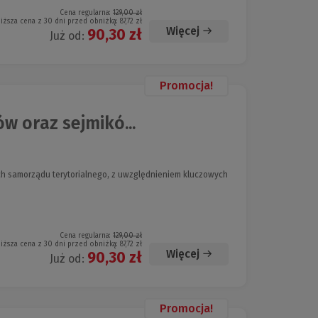
Cena regularna:
129,00 zł
iższa cena z 30 dni przed obniżką:
87,72 zł
Więcej
90,30 zł
Już od:
Promocja!
w oraz sejmikó...
h samorządu terytorialnego, z uwzględnieniem kluczowych
Cena regularna:
129,00 zł
iższa cena z 30 dni przed obniżką:
87,72 zł
Więcej
90,30 zł
Już od:
Promocja!