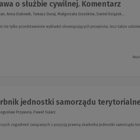
awa o służbie cywilnej. Komentarz
ran, Anna Dubowik, Tomasz Duraj, Małgorzata Grześków, Daniel Książek...
t nie tylko przedstawienie wykładni obowiązujących przepisów, lecz także udzie
Najn
bnik jednostki samorządu terytorialneg
Bogusław Przywora, Paweł Sularz
szych zagadnień związanych z pozycją prawną skarbnika jednostki samorządu ter