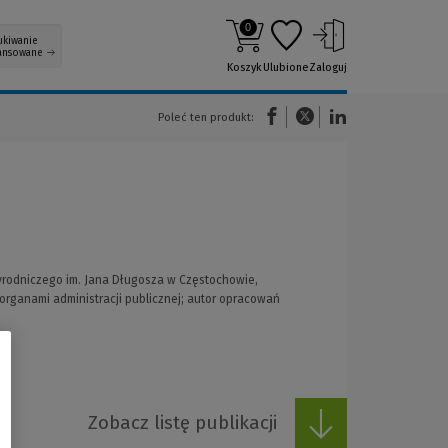
0
ukiwanie
ansowane
Koszyk
Ulubione
Zaloguj
(Nowe okno)
(Link do innej strony)
(Link do innej strony)
Poleć ten produkt:
yrodniczego im. Jana Długosza w Częstochowie,
 organami administracji publicznej; autor opracowań
Zobacz listę publikacji