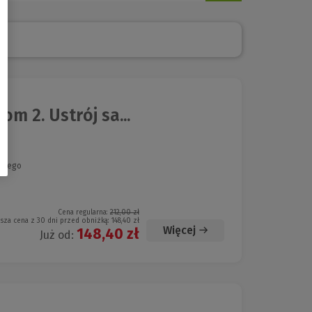
 2. Ustrój sa...
alnego
Cena regularna:
212,00 zł
ższa cena z 30 dni przed obniżką:
148,40 zł
Więcej
148,40 zł
Już od: