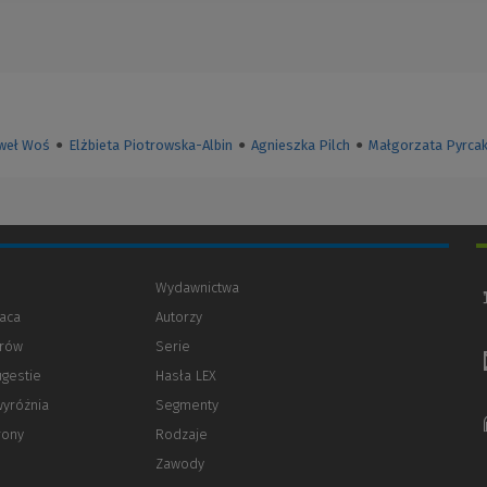
weł Woś
●
Elżbieta Piotrowska-Albin
●
Agnieszka Pilch
●
Małgorzata Pyrca
Wydawnictwa
aca
Autorzy
orów
(Nowe
(Link
Serie
okno)
do
ugestie
Hasła LEX
innej
strony)
wyróżnia
Segmenty
rony
Rodzaje
Zawody