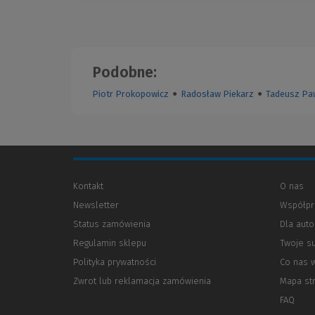
Podobne:
Piotr Prokopowicz
●
Radosław Piekarz
●
Tadeusz Pa
Kontakt
O nas
Newsletter
Współpr
Status zamówienia
Dla aut
Regulamin sklepu
Twoje s
Polityka prywatności
(Nowe
(Link
Co nas 
okno)
do
Zwrot lub reklamacja zamówienia
Mapa st
innej
strony)
FAQ