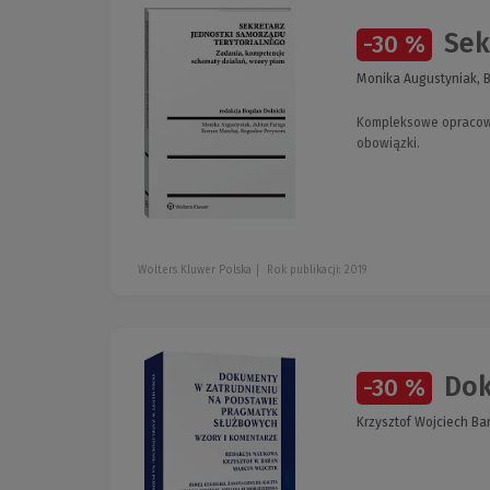
Sekr
-30 %
Monika Augustyniak, 
Kompleksowe opracowa
obowiązki.
Wolters Kluwer Polska
Rok publikacji: 2019
Dok
-30 %
Krzysztof Wojciech Bar