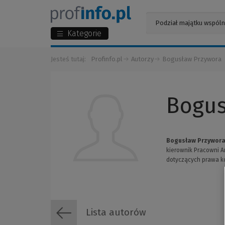
Kategorie
Jesteś tutaj:
Profinfo.pl
Autorzy
Bogusław Przywora
Bogus
Bogusław Przywora
kierownik Pracowni A
dotyczących prawa ko
Lista autorów