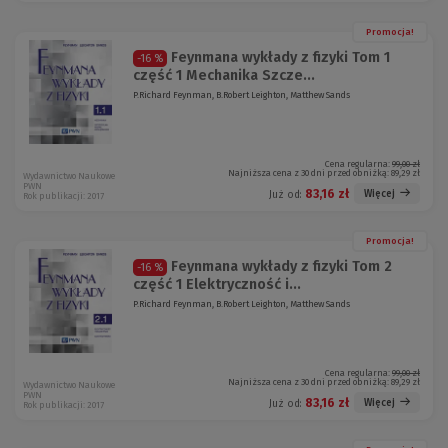
Promocja!
Feynmana wykłady z fizyki Tom 1
-16 %
część 1 Mechanika Szcze...
P.Richard Feynman, B.Robert Leighton, Matthew Sands
Cena regularna:
99,00 zł
Najniższa cena z 30 dni przed obniżką:
89,29 zł
Wydawnictwo Naukowe
PWN
83,16 zł
Więcej
Już od:
Rok publikacji: 2017
Promocja!
Feynmana wykłady z fizyki Tom 2
-16 %
część 1 Elektryczność i...
P.Richard Feynman, B.Robert Leighton, Matthew Sands
Cena regularna:
99,00 zł
Najniższa cena z 30 dni przed obniżką:
89,29 zł
Wydawnictwo Naukowe
PWN
83,16 zł
Więcej
Już od:
Rok publikacji: 2017