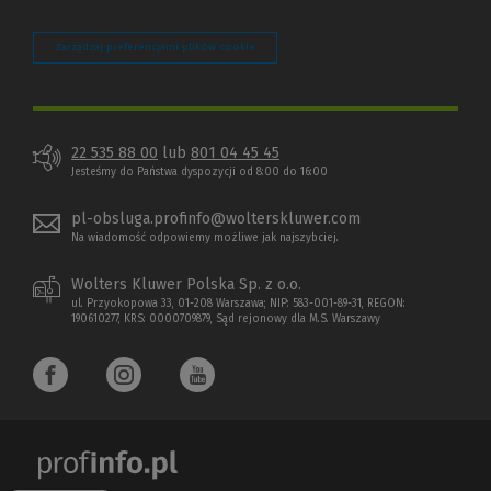
Zarządzaj preferencjami plików cookie
22 535 88 00
lub
801 04 45 45
Jesteśmy do Państwa dyspozycji od 8:00 do 16:00
pl-obsluga.profinfo@wolterskluwer.com
Na wiadomość odpowiemy możliwe jak najszybciej.
Wolters Kluwer Polska Sp. z o.o.
ul. Przyokopowa 33, 01-208 Warszawa; NIP: 583-001-89-31, REGON:
190610277, KRS: 0000709879, Sąd rejonowy dla M.S. Warszawy