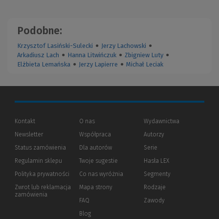
Podobne:
Krzysztof Lasiński-Sulecki
●
Jerzy Lachowski
●
Arkadiusz Lach
●
Hanna Litwińczuk
●
Zbigniew Luty
●
Elżbieta Lemańska
●
Jerzy Lapierre
●
Michał Leciak
Kontakt
O nas
Wydawnictwa
Newsletter
Współpraca
Autorzy
Status zamówienia
Dla autorów
(Nowe
(Link
Serie
okno)
do
Regulamin sklepu
Twoje sugestie
Hasła LEX
innej
strony)
Polityka prywatności
(Nowe
(Link
Co nas wyróżnia
Segmenty
okno)
do
Zwrot lub reklamacja
Mapa strony
Rodzaje
innej
zamówienia
strony)
FAQ
Zawody
Blog