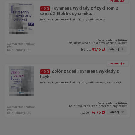
Promocja!
Feynmana wykłady z fizyki Tom 2
-16 %
część 2 Elektrodynamika...
P.Richard Feynman, B.Robert Leighton, Matthew Sands
Cena regularna:
99,00 zł
Najniższa cena z 30 dni przed obniżką:
94,00 zł
Wydawnictwo Naukowe
PWN
83,16 zł
Więcej
Już od:
Rok publikacji: 2016
Promocja!
Zbiór zadań Feynmana wykłady z
-16 %
fizyki
P.Richard Feynman, B.Robert Leighton, Matthew Sands, Rochus Vogt
Cena regularna:
89,00 zł
Najniższa cena z 30 dni przed obniżką:
89,00 zł
Wydawnictwo Naukowe
PWN
74,76 zł
Więcej
Już od:
Rok publikacji: 2017