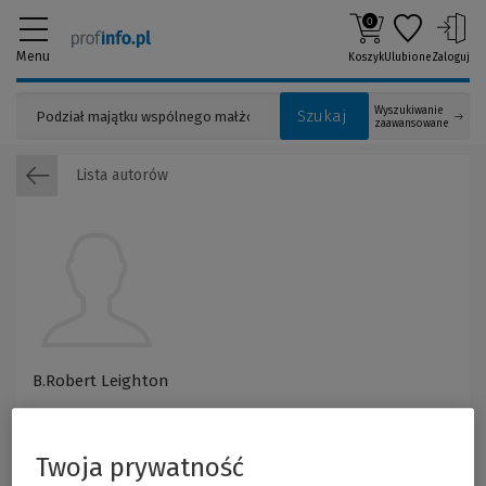
0
Menu
Koszyk
Ulubione
Zaloguj
Wyszukiwanie
Szukaj
zaawansowane
Lista autorów
B.Robert Leighton
Twoja prywatność