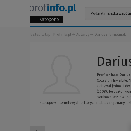
Kategorie
Jesteś tutaj:
Profinfo.pl
Autorzy
Dariusz Jemielniak
Dariu
Prof. dr hab. Dariu
Collegium Invisibile,
Odbywał jedno- i dwus
(2008). Jest członkie
Naukowej MNiSW. Zasi
startupów internetowych, z których najbardziej znany jest