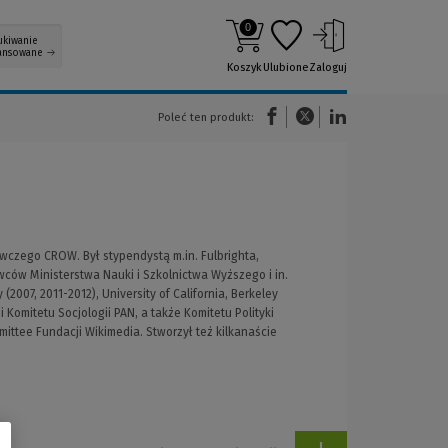
0
ukiwanie
ansowane
Koszyk
Ulubione
Zaloguj
(Nowe okno)
(Link do innej strony)
(Link do innej strony)
Poleć ten produkt:
czego CROW. Był stypendystą m.in. Fulbrighta,
owców Ministerstwa Nauki i Szkolnictwa Wyższego i in.
007, 2011-2012), University of California, Berkeley
Komitetu Socjologii PAN, a także Komitetu Polityki
ttee Fundacji Wikimedia. Stworzył też kilkanaście