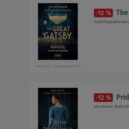
The 
-12 %
Scott Fitzgerald Franc
MT Biznes
Rok publikacji: 2023
Prid
-12 %
Jane Austen, Marta Fih