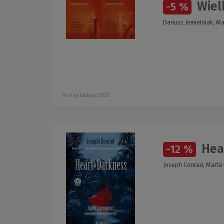
Wielk
-5 %
Dariusz Jemielniak, M
Rok publikacji: 2022
Hear
-12 %
Joseph Conrad, Marta F