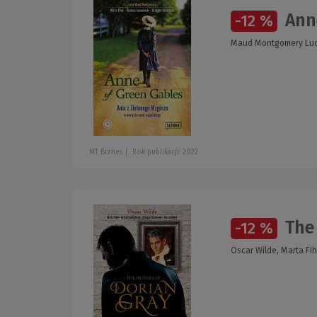
Anne
-12 %
Maud Montgomery Lucy,
MT Biznes
Rok publikacji: 2022
The 
-12 %
Oscar Wilde, Marta Fih