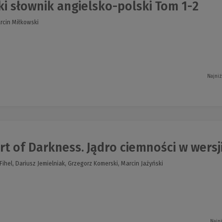
i słownik angielsko-polski Tom 1-2
arcin Miłkowski
Najniż
t of Darkness. Jądro ciemności w wersji
ihel, Dariusz Jemielniak, Grzegorz Komerski, Marcin Jażyński
Najn