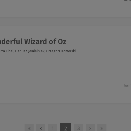
erful Wizard of Oz
ta Fihel, Dariusz Jemielniak, Grzegorz Komerski
Najn
2
1
3