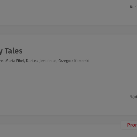
Najn
y Tales
s, Marta Fihel, Dariusz Jemielniak, Grzegorz Komerski
Najn
Pro