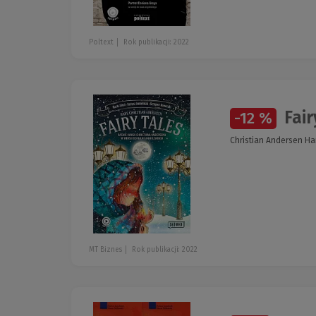
Poltext
Rok publikacji: 2022
Fair
-12 %
Christian Andersen Han
MT Biznes
Rok publikacji: 2022