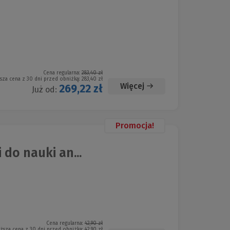
Cena regularna:
283,40 zł
sza cena z 30 dni przed obniżką:
283,40 zł
Więcej
269,22 zł
Już od:
Promocja!
 do nauki an...
Cena regularna:
42,90 zł
iższa cena z 30 dni przed obniżką:
42,90 zł