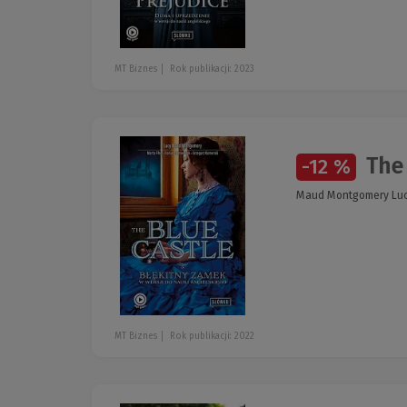
MT Biznes
Rok publikacji: 2023
The 
-12 %
Maud Montgomery Lucy,
MT Biznes
Rok publikacji: 2022