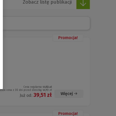
Zobacz listę publikacji
Promocja!
Cena regularna:
44,90 zł
iższa cena z 30 dni przed obniżką:
44,90 zł
Więcej
39,51 zł
Już od:
Promocja!