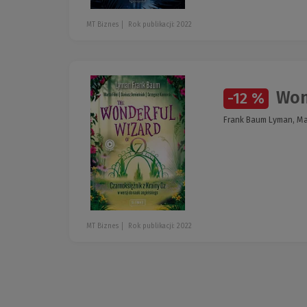
MT Biznes
Rok publikacji: 2022
Wond
-12 %
Frank Baum Lyman, Mar
MT Biznes
Rok publikacji: 2022