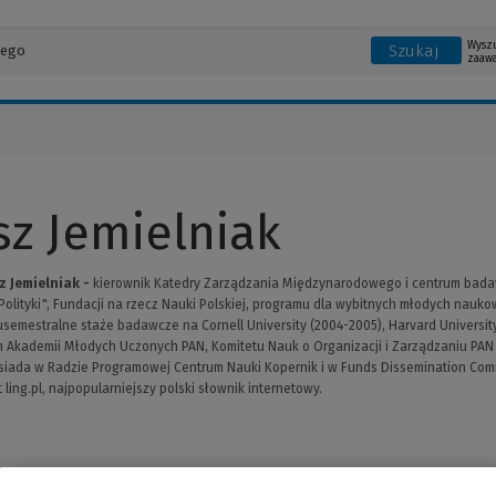
Wysz
Szukaj
zaaw
sz Jemielniak
sz Jemielniak -
kierownik Katedry Zarządzania Międzynarodowego i centrum badaw
 "Polityki", Fundacji na rzecz Nauki Polskiej, programu dla wybitnych młodych nauk
emestralne staże badawcze na Cornell University (2004-2005), Harvard University (2
m Akademii Młodych Uczonych PAN, Komitetu Nauk o Organizacji i Zarządzaniu PAN i 
ada w Radzie Programowej Centrum Nauki Kopernik i w Funds Dissemination Commi
 ling.pl, najpopularniejszy polski słownik internetowy.