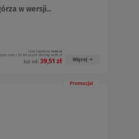
rza w wersji...
Cena regularna:
44,90 zł
iższa cena z 30 dni przed obniżką:
44,90 zł
Więcej
39,51 zł
Już od:
Promocja!