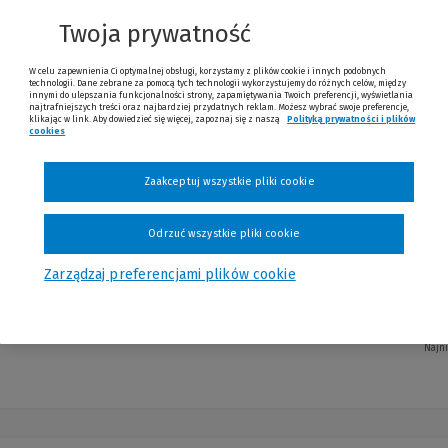
Twoja prywatność
W celu zapewnienia Ci optymalnej obsługi, korzystamy z plików cookie i innych podobnych
technologii. Dane zebrane za pomocą tych technologii wykorzystujemy do różnych celów, między
nia
innymi do ulepszania funkcjonalności strony, zapamiętywania Twoich preferencji, wyświetlania
najtrafniejszych treści oraz najbardziej przydatnych reklam. Możesz wybrać swoje preferencje,
klikając w link. Aby dowiedzieć się więcej, zapoznaj się z naszą
Polityką prywatności i plików
cookies
(Nowe okno)
(Link do innej strony)
Zaakceptuj wszystkie pliki cookie
Adventures of Sherlock Holmes Part 1
, Marta Fihel, Dariusz Jemielniak, Grzegorz Komerski, Maciej Polak
Odrzuć wszystkie pliki cookie
Zarządzaj preferencjami plików cookie
Najn