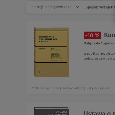
Sortuj:
Sposób wyświetla
Kons
-10 %
Małgorzata Augustynia
W publikacji przedstaw
cudzoziemca w państw
Wolters Kluwer Polska
KAM-4771 W01P01
Rok publikacji: 2023
Ustawa o r