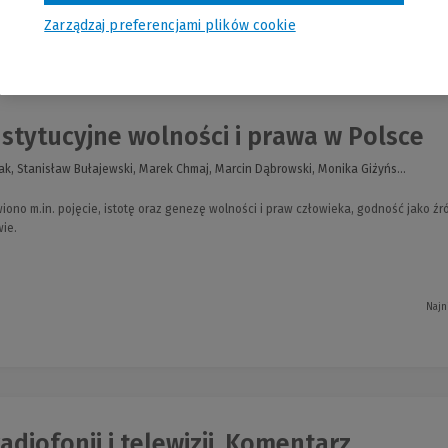
Zarządzaj preferencjami plików cookie
nia
tytucyjne wolności i prawa w Polsce
k, Stanisław Bułajewski, Marek Chmaj, Marcin Dąbrowski, Monika Giżyńs...
iono m.in. pojęcie, istotę oraz genezę wolności i praw człowieka, godność jako źr
ie.
Najn
adiofonii i telewizji. Komentarz