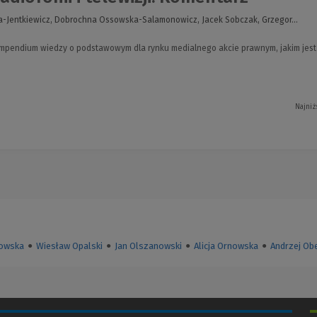
a-Jentkiewicz, Dobrochna Ossowska-Salamonowicz, Jacek Sobczak, Grzegor...
pendium wiedzy o podstawowym dla rynku medialnego akcie prawnym, jakim jest ust
Najniż
rowska
●
Wiesław Opalski
●
Jan Olszanowski
●
Alicja Ornowska
●
Andrzej Ob