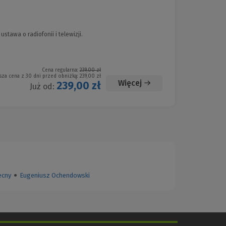
awa o radiofonii i telewizji.
Cena regularna:
239,00 zł
sza cena z 30 dni przed obniżką:
239,00 zł
Więcej
239,00 zł
Już od:
ecny
●
Eugeniusz Ochendowski