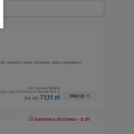
ódło wolności i praw człowieka, status obywatela i
Cena regularna:
79,00 zł
iższa cena z 30 dni przed obniżką:
53,72 zł
Więcej
71,11 zł
Już od:
Darmowa dostawa - 0 zł!