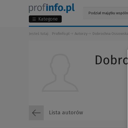
Kategorie
Jesteś tutaj:
Profinfo.pl
Autorzy
Dobrochna Ossowsk
Dobr
Lista autorów