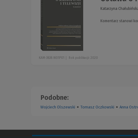
Katarzyna Chałubińsk
Komentarz stanowi kom
KAM-3838 W01P01
Rok publikacji: 2020
Podobne:
Wojciech Olszewski
●
Tomasz Oczkowski
●
Anna Ost