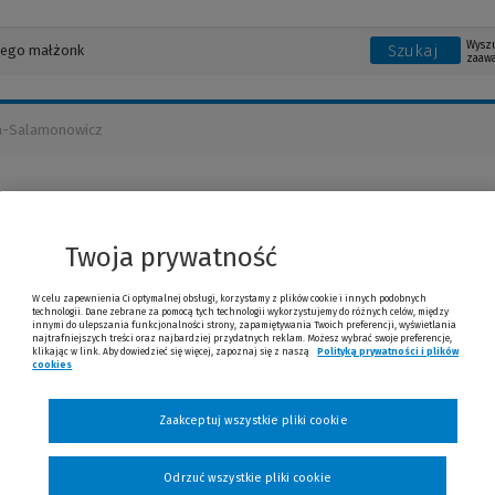
Wysz
Szukaj
zaaw
a-Salamonowicz
ochna Ossowska-Sala
Twoja prywatność
W celu zapewnienia Ci optymalnej obsługi, korzystamy z plików cookie i innych podobnych
technologii. Dane zebrane za pomocą tych technologii wykorzystujemy do różnych celów, między
innymi do ulepszania funkcjonalności strony, zapamiętywania Twoich preferencji, wyświetlania
najtrafniejszych treści oraz najbardziej przydatnych reklam. Możesz wybrać swoje preferencje,
klikając w link. Aby dowiedzieć się więcej, zapoznaj się z naszą
Polityką prywatności i plików
cookies
(Nowe okno)
(Link do innej strony)
Zaakceptuj wszystkie pliki cookie
Odrzuć wszystkie pliki cookie