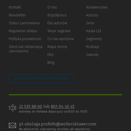
Kontakt
O nas
Wydawnictwa
Newsletter
Współpraca
Autorzy
Status zamówienia
Dla autorów
(Nowe
(Link
Serie
okno)
do
Regulamin sklepu
Twoje sugestie
Hasła LEX
innej
strony)
Polityka prywatności
(Nowe
(Link
Co nas wyróżnia
Segmenty
okno)
do
Zwrot lub reklamacja
Mapa strony
Rodzaje
innej
zamówienia
strony)
FAQ
Zawody
Blog
Zarządzaj preferencjami plików cookie
22 535 88 00
lub
801 04 45 45
Jesteśmy do Państwa dyspozycji od 8:00 do 16:00
pl-obsluga.profinfo@wolterskluwer.com
Na wiadomość odpowiemy możliwe jak najszybciej.