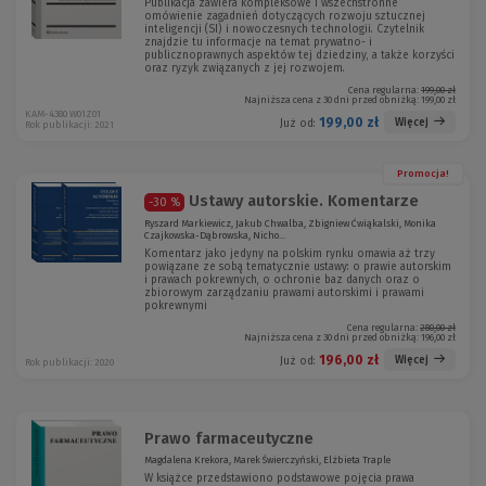
Publikacja zawiera kompleksowe i wszechstronne
omówienie zagadnień dotyczących rozwoju sztucznej
inteligencji (SI) i nowoczesnych technologii. Czytelnik
znajdzie tu informacje na temat prywatno- i
publicznoprawnych aspektów tej dziedziny, a także korzyści
oraz ryzyk związanych z jej rozwojem.
Cena regularna:
199,00 zł
Najniższa cena z 30 dni przed obniżką:
199,00 zł
KAM-4380 W01Z01
199,00 zł
Więcej
Już od:
Rok publikacji: 2021
Promocja!
Ustawy autorskie. Komentarze
-30 %
Ryszard Markiewicz, Jakub Chwalba, Zbigniew Ćwiąkalski, Monika
Czajkowska-Dąbrowska, Nicho...
Komentarz jako jedyny na polskim rynku omawia aż trzy
powiązane ze sobą tematycznie ustawy: o prawie autorskim
i prawach pokrewnych, o ochronie baz danych oraz o
zbiorowym zarządzaniu prawami autorskimi i prawami
pokrewnymi
Cena regularna:
280,00 zł
Najniższa cena z 30 dni przed obniżką:
196,00 zł
196,00 zł
Więcej
Już od:
Rok publikacji: 2020
Prawo farmaceutyczne
Magdalena Krekora, Marek Świerczyński, Elżbieta Traple
W książce przedstawiono podstawowe pojęcia prawa