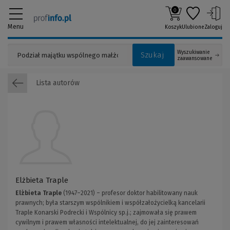
0
Menu
Koszyk
Ulubione
Zaloguj
Wyszukiwanie
Szukaj
zaawansowane
Lista autorów
Elżbieta Traple
Elżbieta Traple
(1947–2021) – profesor doktor habilitowany nauk
prawnych; była starszym wspólnikiem i współzałożycielką kancelarii
Traple Konarski Podrecki i Wspólnicy sp.j.; zajmowała się prawem
cywilnym i prawem własności intelektualnej, do jej zainteresowań