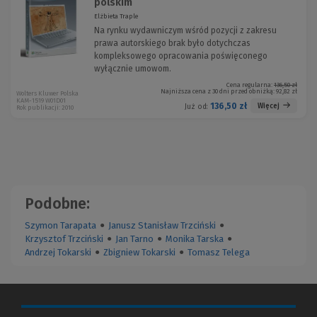
polskim
Elżbieta Traple
Na rynku wydawniczym wśród pozycji z zakresu
prawa autorskiego brak było dotychczas
kompleksowego opracowania poświęconego
wyłącznie umowom.
Cena regularna:
136,50 zł
Najniższa cena z 30 dni przed obniżką:
92,82 zł
Wolters Kluwer Polska
KAM-1519 W01D01
136,50 zł
Więcej
Już od:
Rok publikacji: 2010
Podobne:
Szymon Tarapata
●
Janusz Stanisław Trzciński
●
Krzysztof Trzciński
●
Jan Tarno
●
Monika Tarska
●
Andrzej Tokarski
●
Zbigniew Tokarski
●
Tomasz Telega