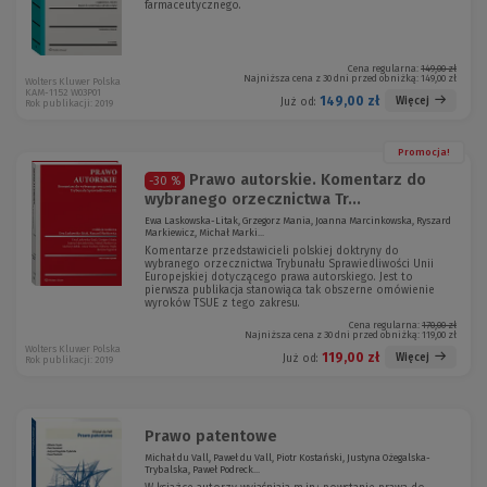
farmaceutycznego.
Cena regularna:
149,00 zł
Najniższa cena z 30 dni przed obniżką:
149,00 zł
Wolters Kluwer Polska
KAM-1152 W03P01
149,00 zł
Więcej
Już od:
Rok publikacji: 2019
Promocja!
Prawo autorskie. Komentarz do
-30 %
wybranego orzecznictwa Tr...
Ewa Laskowska-Litak, Grzegorz Mania, Joanna Marcinkowska, Ryszard
Markiewicz, Michał Marki...
Komentarze przedstawicieli polskiej doktryny do
wybranego orzecznictwa Trybunału Sprawiedliwości Unii
Europejskiej dotyczącego prawa autorskiego. Jest to
pierwsza publikacja stanowiąca tak obszerne omówienie
wyroków TSUE z tego zakresu.
Cena regularna:
170,00 zł
Najniższa cena z 30 dni przed obniżką:
119,00 zł
Wolters Kluwer Polska
119,00 zł
Więcej
Już od:
Rok publikacji: 2019
Prawo patentowe
Michał du Vall, Paweł du Vall, Piotr Kostański, Justyna Ożegalska-
Trybalska, Paweł Podreck...