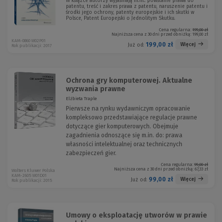
W książce autorzy wyjaśniają m.in.: powstanie prawa do
patentu, treść i zakres prawa z patentu, naruszenie patentu i
środki jego ochrony, patenty europejskie i ich skutki w
Polsce, Patent Europejski o Jednolitym Skutku.
Cena regularna:
199,00 zł
Najniższa cena z 30 dni przed obniżką:
199,00 zł
KAM-0860 W02P01
199,00 zł
Więcej
Już od:
Rok publikacji: 2017
Ochrona gry komputerowej. Aktualne
wyzwania prawne
Elżbieta Traple
Pierwsze na rynku wydawniczym opracowanie
kompleksowo przedstawiające regulacje prawne
dotyczące gier komputerowych. Obejmuje
zagadnienia odnoszące się m.in. do: prawa
własności intelektualnej oraz technicznych
zabezpieczeń gier.
Cena regularna:
99,00 zł
Najniższa cena z 30 dni przed obniżką:
67,33 zł
Wolters Kluwer Polska
KAM-2605 W01D01
99,00 zł
Więcej
Już od:
Rok publikacji: 2015
Umowy o eksploatację utworów w prawie