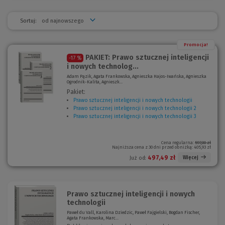
Sortuj:
Promocja!
PAKIET: Prawo sztucznej inteligencji
-17 %
i nowych technolog...
Adam Pązik, Agata Frankowska, Agnieszka Hajos-Iwańska, Agnieszka
Ogrodnik-Kalita, Agnieszk...
Pakiet:
Prawo sztucznej inteligencji i nowych technologii
(
Prawo sztucznej inteligencji i nowych technologii 2
N
(
Prawo sztucznej inteligencji i nowych technologii 3
o
N
(
w
o
N
e
w
o
o
e
w
Cena regularna:
597,00 zł
Najniższa cena z 30 dni przed obniżką:
405,93 zł
k
o
e
n
k
o
497,49 zł
Więcej
Już od:
o
n
k
)
o
n
)
o
)
Prawo sztucznej inteligencji i nowych
technologii
Paweł du Vall, Karolina Dziedzic, Paweł Fajgielski, Bogdan Fischer,
Agata Frankowska, Marc...