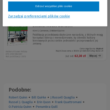
Sortuj:
Odrzuć wszystkie pliki cookie
Zarządzaj preferencjami plików cookie
Kultura organizacyjna - diagnoza i
-30 %
zmiana. Model wartoś...
Kim S. Cameron, E.Robert Quinn
Publikacja przedstawia skuteczne narzędzia, z których mogą
korzystać liderzy i menedżerowie, by określić kulturę
kierowanych przez siebie jednostek i przeprowadzić jej
zmianę.
Cena regularna:
89,00 zł
Najniższa cena z 30 dni przed obniżką:
60,52 zł
Wolters Kluwer Polska
OFE-0103 W02D07
62,30 zł
Więcej
Już od:
Rok publikacji: 2015
Podobne:
Robert Quinn
●
Bill Quirke
●
J.Russell Quaglia
●
Russel J. Quagila
●
Erin Quon
●
Frank Quattromani
●
O.Patricia Quinn
●
Penumbra Quill