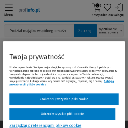
0
Menu
Koszyk
Ulubione
Zaloguj
Wyszukiwanie
Szukaj
zaawansowane
Lista autorów
Twoja prywatność
W celu zapewnienia Ci optymalnej obsługi, korzystamy z plików cookie i innych podobnych
technologii. Dane zebrane za pomocą tych technologii wykorzystujemy do różnych celów, między
innymi do ulepszania funkcjonalności strony, zapamiętywania Twoich preferencji,
wyświetlania najtrafniejszych treści oraz najbardziej przydatnych reklam. Możesz wybrać
swoje preferencje, klikając w link. Aby dowiedzieć się więcej, zapoznaj się z naszą
Polityką
prywatności i plików cookies
(Nowe okno)
(Link do innej strony)
Zaakceptuj wszystkie pliki cookie
Zarzycka Ewelina
Odrzuć wszystkie pliki cookie
Zarządzaj preferencjami plików cookie