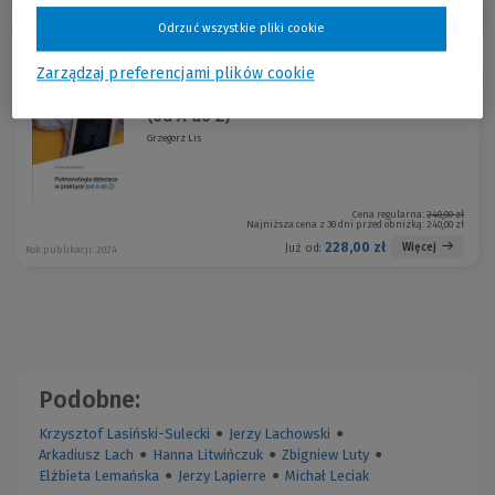
Sortuj:
Odrzuć wszystkie pliki cookie
Promocja!
Zarządzaj preferencjami plików cookie
Pulmonologia dziecięca w praktyce
-5 %
(od A do Z)
Grzegorz Lis
Cena regularna:
240,00 zł
Najniższa cena z 30 dni przed obniżką:
240,00 zł
228,00 zł
Więcej
Już od:
Rok publikacji: 2024
Podobne:
Krzysztof Lasiński-Sulecki
●
Jerzy Lachowski
●
Arkadiusz Lach
●
Hanna Litwińczuk
●
Zbigniew Luty
●
Elżbieta Lemańska
●
Jerzy Lapierre
●
Michał Leciak