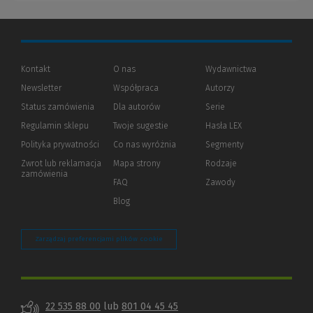
Kontakt
O nas
Wydawnictwa
Newsletter
Współpraca
Autorzy
Status zamówienia
Dla autorów
(Nowe
(Link
Serie
okno)
do
Regulamin sklepu
Twoje sugestie
Hasła LEX
innej
strony)
Polityka prywatności
(Nowe
(Link
Co nas wyróżnia
Segmenty
okno)
do
Zwrot lub reklamacja
Mapa strony
Rodzaje
innej
zamówienia
strony)
FAQ
Zawody
Blog
Zarządzaj preferencjami plików cookie
22 535 88 00
lub
801 04 45 45