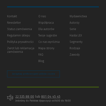
Kontakt
O nas
Wydawnictwa
Newsletter
Współpraca
Autorzy
Status zamówienia
Dla autorów
(Nowe
(Link
Serie
okno)
do
Regulamin sklepu
Twoje sugestie
Hasła LEX
innej
strony)
Polityka prywatności
(Nowe
(Link
Co nas wyróżnia
Segmenty
okno)
do
Zwrot lub reklamacja
Mapa strony
Rodzaje
innej
zamówienia
strony)
FAQ
Zawody
Blog
Zarządzaj preferencjami plików cookie
22 535 88 00
lub
801 04 45 45
Jesteśmy do Państwa dyspozycji od 8:00 do 16:00