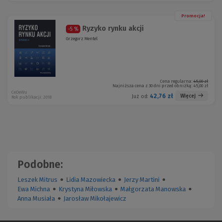
Promocja!
Ryzyko rynku akcji
-5 %
Grzegorz Mentel
Cena regularna:
45,00 zł
Najniższa cena z 30 dni przed obniżką:
45,00 zł
CeDeWu
42,76 zł
Więcej
Już od:
Rok publikacji: 2018
Podobne:
Leszek Mitrus
●
Lidia Mazowiecka
●
Jerzy Martini
●
Ewa Michna
●
Krystyna Miłowska
●
Małgorzata Manowska
●
Anna Musiała
●
Jarosław Mikołajewicz