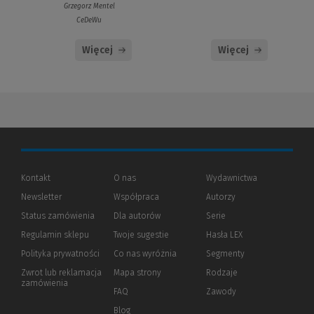
Grzegorz Mentel
CeDeWu
Więcej
Więcej
Kontakt
O nas
Wydawnictwa
Newsletter
Współpraca
Autorzy
Status zamówienia
Dla autorów
(Nowe
(Link
Serie
okno)
do
Regulamin sklepu
Twoje sugestie
Hasła LEX
innej
strony)
Polityka prywatności
(Nowe
(Link
Co nas wyróżnia
Segmenty
okno)
do
Zwrot lub reklamacja
Mapa strony
Rodzaje
innej
zamówienia
strony)
FAQ
Zawody
Blog