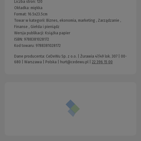
Liczba stron:
120
Okładka:
miękka
Format:
16.5x23.5cm
Towar w kategorii:
Biznes, ekonomia, marketing
,
Zarządzanie
,
Finanse
,
Giełda i pieniądz
Wersja publikacji:
Książka papier
ISBN:
9788381028172
Kod towaru:
9788381028172
Dane producenta: CeDeWu Sp. z o.o. | Żurawia 47/49 lok. 307 | 00-
680 | Warszawa | Polska |
hurt@cedewu.pl
|
22 396 15 00