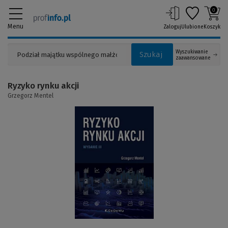
0
Menu
Zaloguj
Ulubione
Koszyk
Wyszukiwanie
Szukaj
zaawansowane
Ryzyko rynku akcji
Grzegorz Mentel
(Link
do
innej
strony)