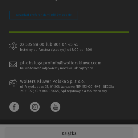
Zarządzaj preferencjami plików cookie
22 535 88 00 lub 801 04 45 45
Jesteśmy do Państwa dyspozycji od 8:00 do 16:00
pl-obsluga.profinfo@wolterskluwer.com
Na wiadomość odpowiemy możliwe jak najszybciej.
Wolters Kluwer Polska Sp. z o.o.
ul. Przyokopowa 33, 01-208 Warszawa; NIP: 583-001-89-31, REGON:
190610277, KRS: 0000709879, Sąd rejonowy dla M.S. Warszawy
Książka