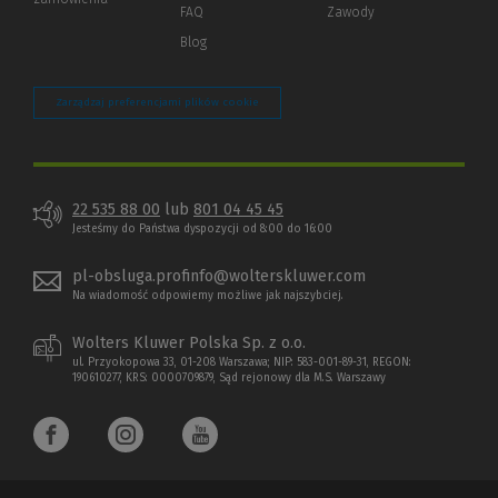
strony)
FAQ
Zawody
Blog
Zarządzaj preferencjami plików cookie
22 535 88 00
lub
801 04 45 45
Jesteśmy do Państwa dyspozycji od 8:00 do 16:00
pl-obsluga.profinfo@wolterskluwer.com
Na wiadomość odpowiemy możliwe jak najszybciej.
Wolters Kluwer Polska Sp. z o.o.
ul. Przyokopowa 33, 01-208 Warszawa; NIP: 583-001-89-31, REGON:
190610277, KRS: 0000709879, Sąd rejonowy dla M.S. Warszawy