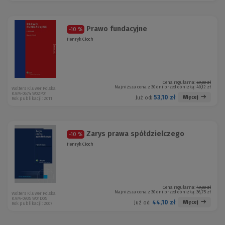
Prawo fundacyjne
-10 %
Henryk Cioch
Cena regularna:
59,00 zł
Najniższa cena z 30 dni przed obniżką:
40,12 zł
Wolters Kluwer Polska
KAM-0674 W02P01
53,10 zł
Więcej
Już od:
Rok publikacji: 2011
Zarys prawa spółdzielczego
-10 %
Henryk Cioch
Cena regularna:
49,00 zł
Najniższa cena z 30 dni przed obniżką:
36,75 zł
Wolters Kluwer Polska
KAM-0935 W01D05
44,10 zł
Więcej
Już od:
Rok publikacji: 2007