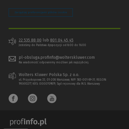
Zarządzaj preferencjami plików cookie
22 535 88 00
lub
801 04 45 45
Jesteśmy do Państwa dyspozycji od 8:00 do 16:00
pl-obsluga.profinfo@wolterskluwer.com
Na wiadomość odpowiemy możliwe jak najszybciej.
Wolters Kluwer Polska Sp. z o.o.
ul. Przyokopowa 33, 01-208 Warszawa; NIP: 583-001-89-31, REGON:
190610277, KRS: 0000709879, Sąd rejonowy dla M.S. Warszawy