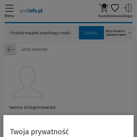
0
Menu
Koszyk
Ulubione
Zaloguj
Wyszukiwanie
Szukaj
zaawansowane
Lista autorów
Iwona Grzegorzewska
Twoja prywatność