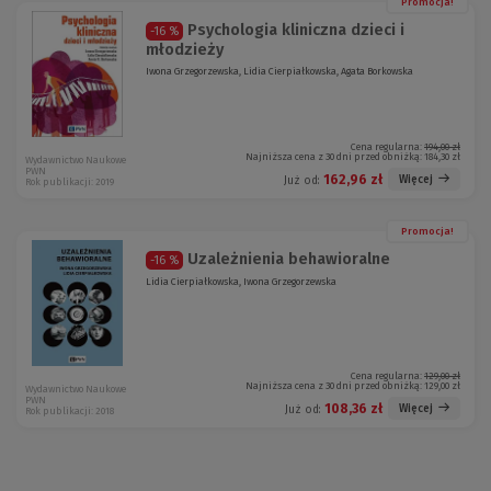
Promocja!
Psychologia kliniczna dzieci i
-16 %
młodzieży
Iwona Grzegorzewska, Lidia Cierpiałkowska, Agata Borkowska
Cena regularna:
194,00 zł
Najniższa cena z 30 dni przed obniżką:
184,30 zł
Wydawnictwo Naukowe
PWN
162,96 zł
Więcej
Już od:
Rok publikacji: 2019
Promocja!
Uzależnienia behawioralne
-16 %
Lidia Cierpiałkowska, Iwona Grzegorzewska
Cena regularna:
129,00 zł
Najniższa cena z 30 dni przed obniżką:
129,00 zł
Wydawnictwo Naukowe
PWN
108,36 zł
Więcej
Już od:
Rok publikacji: 2018