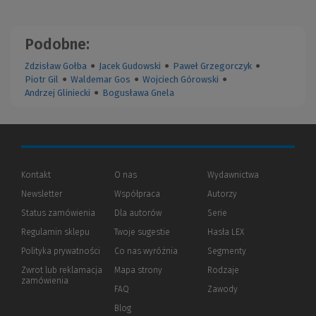
Podobne:
Zdzisław Gołba
●
Jacek Gudowski
●
Paweł Grzegorczyk
●
Piotr Gil
●
Waldemar Gos
●
Wojciech Górowski
●
Andrzej Gliniecki
●
Bogusława Gnela
Kontakt
O nas
Wydawnictwa
Newsletter
Współpraca
Autorzy
Status zamówienia
Dla autorów
(Nowe
(Link
Serie
okno)
do
Regulamin sklepu
Twoje sugestie
Hasła LEX
innej
strony)
Polityka prywatności
(Nowe
(Link
Co nas wyróżnia
Segmenty
okno)
do
Zwrot lub reklamacja
Mapa strony
Rodzaje
innej
zamówienia
strony)
FAQ
Zawody
Blog