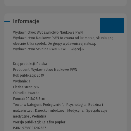
Informacje
Wydawnictwo:
Wydawnictwo Naukowe PWN
Wydawnictwo Naukowe PWN to znana od lat marka, skupiającą
obecnie kilka spółek. Do grupy wydawniczej należą:
Wydawnictwo Szkolne PWN, PZWL... więcej→
Kraj produkcji: Polska
Producent:
Wydawnictwo Naukowe PWN
Rok publikacji:
2019
Wydanie:
1
Liczba stron:
912
Okładka:
twarda
Format:
20.5x28.5cm
Towar w kategorii:
Podręczniki
', '
Psychologia
,
Rodzina i
małżeństwo
,
Dziecko i młodzież
,
Medycyna
,
Specjalizacje
medyczne
,
Pediatria
Wersja publikacji:
Książka papier
ISBN:
9788301207687