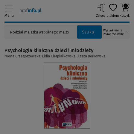
0
Menu
Zaloguj
Ulubione
Koszyk
Wyszukiwanie
Szukaj
zaawansowane
Psychologia kliniczna dzieci i młodzieży
Iwona Grzegorzewska,
Lidia Cierpiałkowska,
Agata Borkowska
(Link
do
innej
strony)