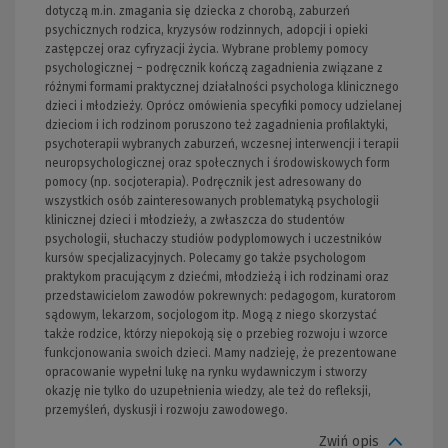
dotyczą m.in. zmagania się dziecka z chorobą, zaburzeń
psychicznych rodzica, kryzysów rodzinnych, adopcji i opieki
zastępczej oraz cyfryzacji życia. Wybrane problemy pomocy
psychologicznej – podręcznik kończą zagadnienia związane z
różnymi formami praktycznej działalności psychologa klinicznego
dzieci i młodzieży. Oprócz omówienia specyfiki pomocy udzielanej
dzieciom i ich rodzinom poruszono też zagadnienia profilaktyki,
psychoterapii wybranych zaburzeń, wczesnej interwencji i terapii
neuropsychologicznej oraz społecznych i środowiskowych form
pomocy (np. socjoterapia). Podręcznik jest adresowany do
wszystkich osób zainteresowanych problematyką psychologii
klinicznej dzieci i młodzieży, a zwłaszcza do studentów
psychologii, słuchaczy studiów podyplomowych i uczestników
kursów specjalizacyjnych. Polecamy go także psychologom
praktykom pracującym z dziećmi, młodzieżą i ich rodzinami oraz
przedstawicielom zawodów pokrewnych: pedagogom, kuratorom
sądowym, lekarzom, socjologom itp. Mogą z niego skorzystać
także rodzice, którzy niepokoją się o przebieg rozwoju i wzorce
funkcjonowania swoich dzieci. Mamy nadzieję, że prezentowane
opracowanie wypełni lukę na rynku wydawniczym i stworzy
okazję nie tylko do uzupełnienia wiedzy, ale też do refleksji,
przemyśleń, dyskusji i rozwoju zawodowego.
Zwiń opis