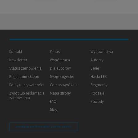
Kontakt
O nas
Wydawnictwa
Newsletter
Współpraca
Autorzy
Status zamówienia
Dla autorów
(Nowe
(Link
Serie
okno)
do
Regulamin sklepu
Twoje sugestie
Hasła LEX
innej
strony)
Polityka prywatności
(Nowe
(Link
Co nas wyróżnia
Segmenty
okno)
do
Zwrot lub reklamacja
Mapa strony
Rodzaje
innej
zamówienia
strony)
FAQ
Zawody
Blog
Zarządzaj preferencjami plików cookie