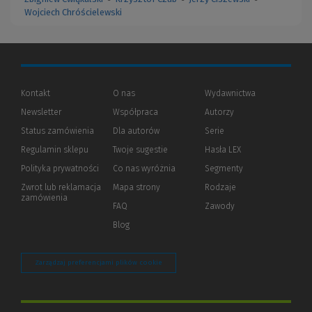
Wojciech Chróścielewski
Kontakt
O nas
Wydawnictwa
Newsletter
Współpraca
Autorzy
Status zamówienia
Dla autorów
(Nowe
(Link
Serie
okno)
do
Regulamin sklepu
Twoje sugestie
Hasła LEX
innej
strony)
Polityka prywatności
(Nowe
(Link
Co nas wyróżnia
Segmenty
okno)
do
Zwrot lub reklamacja
Mapa strony
Rodzaje
innej
zamówienia
strony)
FAQ
Zawody
Blog
Zarządzaj preferencjami plików cookie