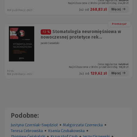
Cena regularna:
309,00 zł
Najniższa cena z 30 dni przed obniżką:
244,00 zł
268,83 zł
Więcej
Już od:
Rok publikacji: 2023
Promocja!
Stomatologia neuromięśniowa w
-13 %
nowoczesnej protetyce rek...
Jacek Ciesielski
Cena regularna:
149,00 zł
Najniższa cena z 30 dni przed obniżką:
108,30 zł
PZWL
129,62 zł
Więcej
Już od:
Rok publikacji: 2022
Podobne:
Justyna Czerniak-Swędzioł
●
Małgorzata Czernecka
●
Teresa Cebrowska
●
Ksenia Czubakowska
●
Zbigniew Ćwiąkalski
●
Krzysztof Czub
●
Jerzy Ciszewski
●