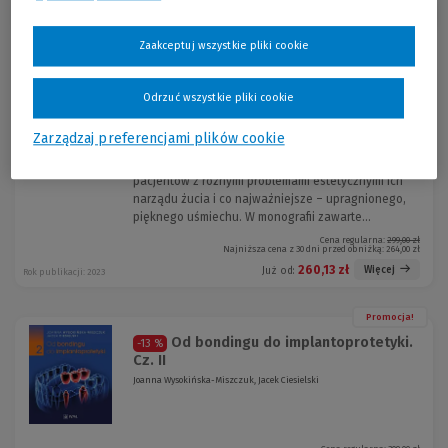
Sortuj:
Zaakceptuj wszystkie pliki cookie
Promocja!
Od bondingu do implantoprotetyki
-13 %
Odrzuć wszystkie pliki cookie
Część 1
Jacek Ciesielski
Zarządzaj preferencjami plików cookie
Publikacja Od bondingu do implantoprotetyki. Cz. 1
to 31 przypadków klinicznych ukazujących
pacjentów z różnymi problemami estetycznymi ich
narządu żucia i co najważniejsze – upragnionego,
pięknego uśmiechu. W monografii zawarte...
Cena regularna:
299,00 zł
Najniższa cena z 30 dni przed obniżką:
264,00 zł
260,13 zł
Więcej
Już od:
Rok publikacji: 2023
Promocja!
Od bondingu do implantoprotetyki.
-13 %
Cz. II
Joanna Wysokińska-Miszczuk, Jacek Ciesielski