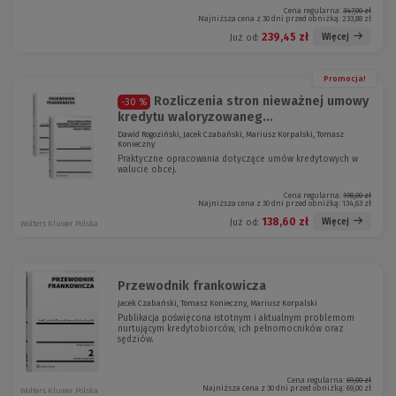
Cena regularna:
347,00 zł
Najniższa cena z 30 dni przed obniżką:
233,88 zł
239,45 zł
Więcej
Już od:
Promocja!
Rozliczenia stron nieważnej umowy
-30 %
kredytu waloryzowaneg...
Dawid Rogoziński, Jacek Czabański, Mariusz Korpalski, Tomasz
Konieczny
Praktyczne opracowania dotyczące umów kredytowych w
walucie obcej.
Cena regularna:
198,00 zł
Najniższa cena z 30 dni przed obniżką:
134,63 zł
138,60 zł
Więcej
Już od:
Wolters Kluwer Polska
Przewodnik frankowicza
Jacek Czabański, Tomasz Konieczny, Mariusz Korpalski
Publikacja poświęcona istotnym i aktualnym problemom
nurtującym kredytobiorców, ich pełnomocników oraz
sędziów.
Cena regularna:
69,00 zł
Najniższa cena z 30 dni przed obniżką:
69,00 zł
Wolters Kluwer Polska