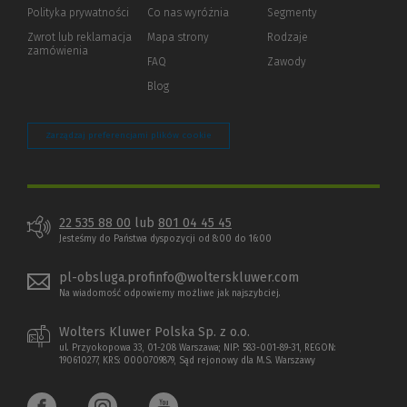
strony)
Polityka prywatności
(Nowe
(Link
Co nas wyróżnia
Segmenty
okno)
do
Zwrot lub reklamacja
Mapa strony
Rodzaje
innej
zamówienia
strony)
FAQ
Zawody
Blog
Zarządzaj preferencjami plików cookie
22 535 88 00
lub
801 04 45 45
Jesteśmy do Państwa dyspozycji od 8:00 do 16:00
pl-obsluga.profinfo@wolterskluwer.com
Na wiadomość odpowiemy możliwe jak najszybciej.
Wolters Kluwer Polska Sp. z o.o.
ul. Przyokopowa 33, 01-208 Warszawa; NIP: 583-001-89-31, REGON:
190610277, KRS: 0000709879, Sąd rejonowy dla M.S. Warszawy